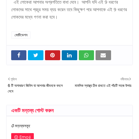
এই লোকেরা আপনার অগ্রগতিতে বাধা দেবে। আপনি যদি এই 9 ধরণের
লোকদের সাথে প্রচুর সময় ব্যয় করেন তবে কিছুক্ষণ পরে আপনাকে এই 9 ধরণের
লোকদের মধ্যে গণনা করা হবে।
মোটিভেশন
পূর্বতন
নবীনতর
6 টি অসাধারণ জিনিস যা আপনার জীবনকে বদলে
মানসিক স্বাস্থ্য ঠিক রাখতে এই পাঁচটি সহজ উপায়
দেবে
একটি মন্তব্য পোস্ট করুন
0 মন্তব্যসমূহ
Emoji