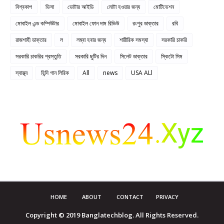
বিশ্বকাপ
ভিসা
ভোটার আইডি
মোটা হওয়ার জন্য
মোটিভেশন
মোবাইল এন্ড কম্পিউটার
মোবাইল ফোন দাম রিভিউ
রংপুর ডাক্তার
রবি
রাজশাহী ডাক্তার
ল
লম্বা হবার জন্য
শারীরিক সমস্যা
সরকারি চাকরি
সরকারি চাকরির প্রস্তুতি
সরকারি ছুটির দিন
সিলেট ডাক্তার
স্কিটো সিম
স্বাস্থ্য
হিন্দি গান লিরিক
All
news
USA ALl
HOME
ABOUT
CONTACT
PRIVACY
Copyright © 2019 Banglatechblog. All Rights Reserved.