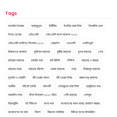
Tags
অনলাইন ইনকাম
অ্যাম্বুলেন্স
ইউটিউব
ইতালির ভাষা শিক্ষা
ইসলামিক ব্লগ
ঈদের মেসেজ
এইচএসসি
এইচএসসি বাংলা সাজেশন ২০২২
এইচএসসি সংক্ষিপ্ত সিলেবাস ২০২২
এয়ারটেল
এসএসসি
এসাইনমেন্ট
কিয়ামতের আলামত
কুমিল্লা ডাক্তার
কুষ্টিয়া ডাক্তার
খুলনা ডাক্তার
খেলা
চট্টগ্রাম ডাক্তার
চাকরির খবর
ছবি রিভিউ
টেলিটক
ডাক্তার ও নাম্বার
ডাক্তার বগুড়া
ডাক্তার বরিশাল
ঢাকার ডাক্তার
তথ্য
দিনাজপুর ডাক্তার
দূতাবাস ও এম্বাসি
ধনী হওয়ার আমল
ধনী হওয়ার উপায়
নারায়ণগঞ্জ ডাক্তার
পরকীয়া
পাইবেট চাকরি
পাসপোর্ট
পোল্যান্ডের ভাষা শিক্ষা
প্রযুক্তির খবর
ফরমালিন তথ্য
ফিফা বিশ্বকাপ ২০২২ লাইভ
ফেনী ডাক্তার
ফেসবুক
ফ্রিল্যান্সিং
বই পিডিএফ
বাংলা খবর
বাংলাদেশের সকল থানার মোবাইল নাম্বার
বাংলাদেশের সব থানা
বিকাশ
বিজনেস আইডিয়া
বিভিন্ন ফলের উপকারিতা