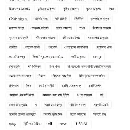
কিয়ামতের আলামত
কুমিল্লা ডাক্তার
কুষ্টিয়া ডাক্তার
খুলনা ডাক্তার
খেলা
চট্টগ্রাম ডাক্তার
চাকরির খবর
ছবি রিভিউ
টেলিটক
ডাক্তার ও নাম্বার
ডাক্তার বগুড়া
ডাক্তার বরিশাল
ঢাকার ডাক্তার
তথ্য
দিনাজপুর ডাক্তার
দূতাবাস ও এম্বাসি
ধনী হওয়ার আমল
ধনী হওয়ার উপায়
নারায়ণগঞ্জ ডাক্তার
পরকীয়া
পাইবেট চাকরি
পাসপোর্ট
পোল্যান্ডের ভাষা শিক্ষা
প্রযুক্তির খবর
ফরমালিন তথ্য
ফিফা বিশ্বকাপ ২০২২ লাইভ
ফেনী ডাক্তার
ফেসবুক
ফ্রিল্যান্সিং
বই পিডিএফ
বাংলা খবর
বাংলাদেশের সকল থানার মোবাইল নাম্বার
বাংলাদেশের সব থানা
বিকাশ
বিজনেস আইডিয়া
বিভিন্ন ফলের উপকারিতা
বিশ্বকাপ
ভিসা
ভোটার আইডি
মোটা হওয়ার জন্য
মোটিভেশন
মোবাইল এন্ড কম্পিউটার
মোবাইল ফোন দাম রিভিউ
রংপুর ডাক্তার
রবি
রাজশাহী ডাক্তার
ল
লম্বা হবার জন্য
শারীরিক সমস্যা
সরকারি চাকরি
সরকারি চাকরির প্রস্তুতি
সরকারি ছুটির দিন
সিলেট ডাক্তার
স্কিটো সিম
স্বাস্থ্য
হিন্দি গান লিরিক
All
news
USA ALl