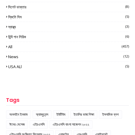
সিলেট ডাক্তার
(8)
স্কিটো সিম
(5)
স্বাস্থ্য
(3)
হিন্দি গান লিরিক
(6)
All
(457)
News
(12)
USA ALl
(5)
Tags
অনলাইন ইনকাম
অ্যাম্বুলেন্স
ইউটিউব
ইতালির ভাষা শিক্ষা
ইসলামিক ব্লগ
ঈদের মেসেজ
এইচএসসি
এইচএসসি বাংলা সাজেশন ২০২২
এইচএসসি সংক্ষিপ্ত সিলেবাস ২০২২
এয়ারটেল
এসএসসি
এসাইনমেন্ট