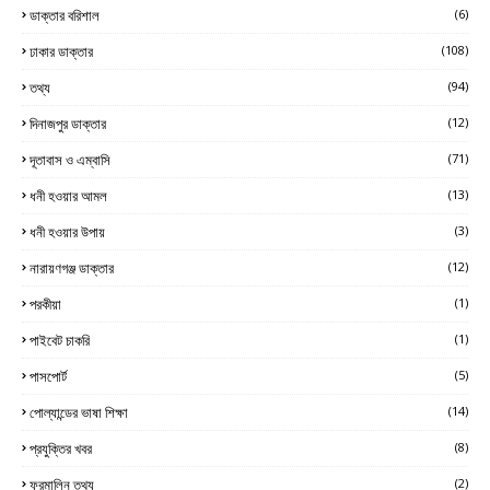
ডাক্তার বরিশাল
(6)
ঢাকার ডাক্তার
(108)
তথ্য
(94)
দিনাজপুর ডাক্তার
(12)
দূতাবাস ও এম্বাসি
(71)
ধনী হওয়ার আমল
(13)
ধনী হওয়ার উপায়
(3)
নারায়ণগঞ্জ ডাক্তার
(12)
পরকীয়া
(1)
পাইবেট চাকরি
(1)
পাসপোর্ট
(5)
পোল্যান্ডের ভাষা শিক্ষা
(14)
প্রযুক্তির খবর
(8)
ফরমালিন তথ্য
(2)