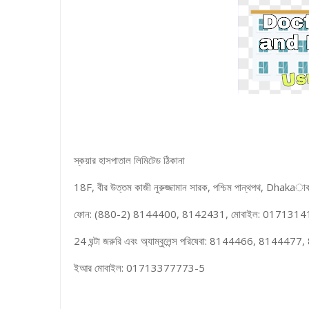
স্কয়ার হাসপাতাল লিমিটেড ঠিকানা
18F, বীর উত্তম কাজী নুরুজ্জামান সারক, পশ্চিম পান্থপথ, Dhak
ফোন: (880-2) 8144400, 8142431, মোবাইল: 01713141447 
24 ঘন্টা জরুরি এবং অ্যাম্বুলেন্স পরিষেবা: 8144466, 81444
ইআর মোবাইল: 01713377773-5