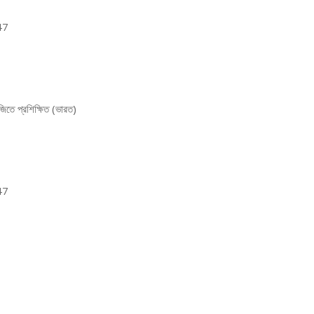
47
তে প্রশিক্ষিত (ভারত)
47