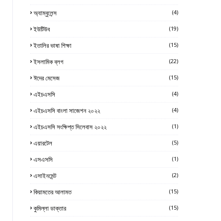
অ্যাম্বুলেন্স
(4)
ইউটিউব
(19)
ইতালির ভাষা শিক্ষা
(15)
ইসলামিক ব্লগ
(22)
ঈদের মেসেজ
(15)
এইচএসসি
(4)
এইচএসসি বাংলা সাজেশন ২০২২
(4)
এইচএসসি সংক্ষিপ্ত সিলেবাস ২০২২
(1)
এয়ারটেল
(5)
এসএসসি
(1)
এসাইনমেন্ট
(2)
কিয়ামতের আলামত
(15)
কুমিল্লা ডাক্তার
(15)