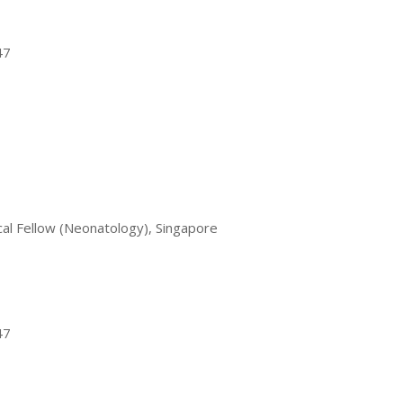
47
ical Fellow (Neonatology), Singapore
47