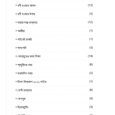
ধনী হওয়ার আমল
(13)
ধনী হওয়ার উপায়
(3)
নারায়ণগঞ্জ ডাক্তার
(12)
পরকীয়া
(1)
পাইবেট চাকরি
(1)
পাসপোর্ট
(5)
পোল্যান্ডের ভাষা শিক্ষা
(14)
প্রযুক্তির খবর
(8)
ফরমালিন তথ্য
(2)
ফিফা বিশ্বকাপ ২০২২ লাইভ
(1)
ফেনী ডাক্তার
(8)
ফেসবুক
(6)
ফ্রিল্যান্সিং
(5)