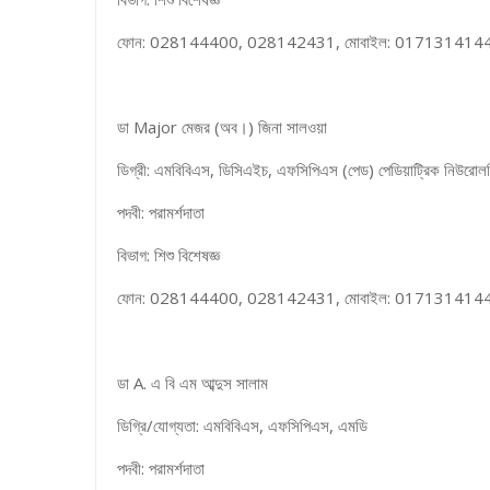
ফোন: 028144400, 028142431, মোবাইল: 017131414
ডা Major মেজর (অব।) জিনা সালওয়া
ডিগ্রী: এমবিবিএস, ডিসিএইচ, এফসিপিএস (পেড) পেডিয়াট্রিক নিউরোলজি
পদবী: পরামর্শদাতা
বিভাগ: শিশু বিশেষজ্ঞ
ফোন: 028144400, 028142431, মোবাইল: 017131414
ডা A. এ বি এম আব্দুস সালাম
ডিগ্রি/যোগ্যতা: এমবিবিএস, এফসিপিএস, এমডি
পদবী: পরামর্শদাতা