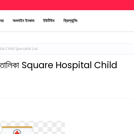
খবর
অনলাইন ইনকাম
ইউটিউব
ফ্রিল্যান্সিং
spital Child Specialist List
জ্ঞের তালিকা Square Hospital Child