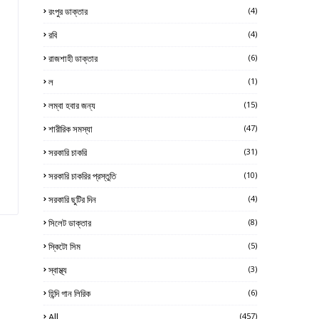
রংপুর ডাক্তার
(4)
রবি
(4)
রাজশাহী ডাক্তার
(6)
ল
(1)
লম্বা হবার জন্য
(15)
শারীরিক সমস্যা
(47)
সরকারি চাকরি
(31)
সরকারি চাকরির প্রস্তুতি
(10)
সরকারি ছুটির দিন
(4)
সিলেট ডাক্তার
(8)
স্কিটো সিম
(5)
স্বাস্থ্য
(3)
হিন্দি গান লিরিক
(6)
All
(457)