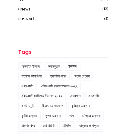
News
(12)
USA ALl
(5)
Tags
অনলাইন ইনকাম
অ্যাম্বুলেন্স
ইউটিউব
ইতালির ভাষা শিক্ষা
ইসলামিক ব্লগ
ঈদের মেসেজ
এইচএসসি
এইচএসসি বাংলা সাজেশন ২০২২
এইচএসসি সংক্ষিপ্ত সিলেবাস ২০২২
এয়ারটেল
এসএসসি
এসাইনমেন্ট
কিয়ামতের আলামত
কুমিল্লা ডাক্তার
কুষ্টিয়া ডাক্তার
খুলনা ডাক্তার
খেলা
চট্টগ্রাম ডাক্তার
চাকরির খবর
ছবি রিভিউ
টেলিটক
ডাক্তার ও নাম্বার