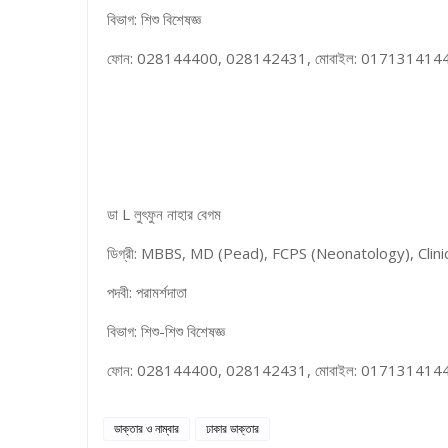
বিভাগ: শিশু বিশেষজ্ঞ
ফোন: 028144400, 028142431, মোবাইল: 017131414
ডা L লুৎফুন নাহার বেগম
ডিগ্রী: MBBS, MD (Pead), FCPS (Neonatology), Clin
পদবী: পরামর্শদাতা
বিভাগ: শিশু-শিশু বিশেষজ্ঞ
ফোন: 028144400, 028142431, মোবাইল: 017131414
ডাক্তার ও নাম্বার
ঢাকার ডাক্তার