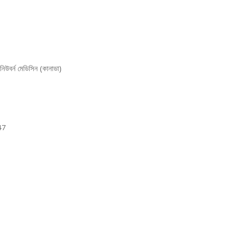
িউবর্ন মেডিসিন (কানাডা)
47