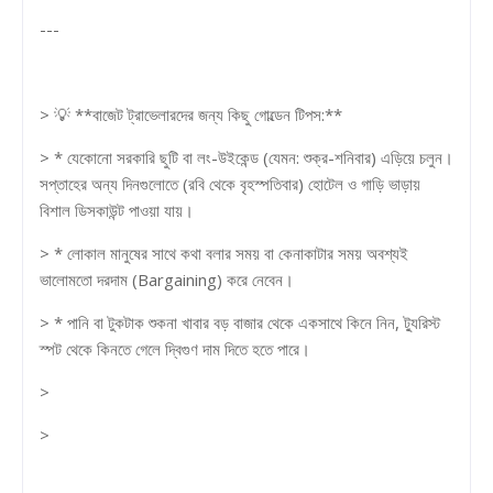
---
> 💡 **বাজেট ট্রাভেলারদের জন্য কিছু গোল্ডেন টিপস:**
> * যেকোনো সরকারি ছুটি বা লং-উইকেন্ড (যেমন: শুক্র-শনিবার) এড়িয়ে চলুন।
সপ্তাহের অন্য দিনগুলোতে (রবি থেকে বৃহস্পতিবার) হোটেল ও গাড়ি ভাড়ায়
বিশাল ডিসকাউন্ট পাওয়া যায়।
> * লোকাল মানুষের সাথে কথা বলার সময় বা কেনাকাটার সময় অবশ্যই
ভালোমতো দরদাম (Bargaining) করে নেবেন।
> * পানি বা টুকটাক শুকনা খাবার বড় বাজার থেকে একসাথে কিনে নিন, ট্যুরিস্ট
স্পট থেকে কিনতে গেলে দ্বিগুণ দাম দিতে হতে পারে।
>
>