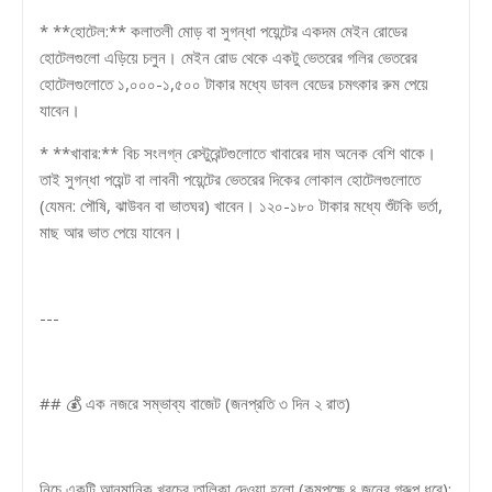
* **হোটেল:** কলাতলী মোড় বা সুগন্ধা পয়েন্টের একদম মেইন রোডের
হোটেলগুলো এড়িয়ে চলুন। মেইন রোড থেকে একটু ভেতরের গলির ভেতরের
হোটেলগুলোতে ১,০০০-১,৫০০ টাকার মধ্যে ডাবল বেডের চমৎকার রুম পেয়ে
যাবেন।
* **খাবার:** বিচ সংলগ্ন রেস্টুরেন্টগুলোতে খাবারের দাম অনেক বেশি থাকে।
তাই সুগন্ধা পয়েন্ট বা লাবনী পয়েন্টের ভেতরের দিকের লোকাল হোটেলগুলোতে
(যেমন: পৌষি, ঝাউবন বা ভাতঘর) খাবেন। ১২০-১৮০ টাকার মধ্যে শুঁটকি ভর্তা,
মাছ আর ভাত পেয়ে যাবেন।
---
## 💰 এক নজরে সম্ভাব্য বাজেট (জনপ্রতি ৩ দিন ২ রাত)
নিচে একটি আনুমানিক খরচের তালিকা দেওয়া হলো (কমপক্ষে ৪ জনের গ্রুপ ধরে):