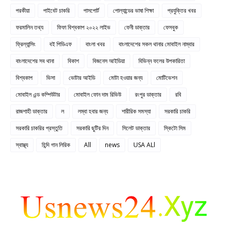
পরকীয়া
পাইবেট চাকরি
পাসপোর্ট
পোল্যান্ডের ভাষা শিক্ষা
প্রযুক্তির খবর
ফরমালিন তথ্য
ফিফা বিশ্বকাপ ২০২২ লাইভ
ফেনী ডাক্তার
ফেসবুক
ফ্রিল্যান্সিং
বই পিডিএফ
বাংলা খবর
বাংলাদেশের সকল থানার মোবাইল নাম্বার
বাংলাদেশের সব থানা
বিকাশ
বিজনেস আইডিয়া
বিভিন্ন ফলের উপকারিতা
বিশ্বকাপ
ভিসা
ভোটার আইডি
মোটা হওয়ার জন্য
মোটিভেশন
মোবাইল এন্ড কম্পিউটার
মোবাইল ফোন দাম রিভিউ
রংপুর ডাক্তার
রবি
রাজশাহী ডাক্তার
ল
লম্বা হবার জন্য
শারীরিক সমস্যা
সরকারি চাকরি
সরকারি চাকরির প্রস্তুতি
সরকারি ছুটির দিন
সিলেট ডাক্তার
স্কিটো সিম
স্বাস্থ্য
হিন্দি গান লিরিক
All
news
USA ALl