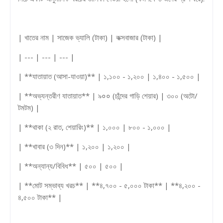
| খাতের নাম | সাজেক ভ্যালি (টাকা) | কক্সবাজার (টাকা) |
| --- | --- | --- |
| **যাতায়াত (আসা-যাওয়া)** | ১,১০০ - ১,২০০ | ১,৪০০ - ১,৫০০ |
| **অভ্যন্তরীণ যাতায়াত** | ৯०० (চাঁন্দের গাড়ি শেয়ার) | ৩০০ (অটো/
টমটম) |
| **থাকা (২ রাত, শেয়ারিং)** | ১,০০০ | ৮০০ - ১,০০০ |
| **খাবার (৩ দিন)** | ১,২০০ | ১,২০০ |
| **অন্যান্য/বিবিধ** | ৫০০ | ৫০০ |
| **মোট সম্ভাব্য খরচ** | **৪,৭০০ - ৫,০০০ টাকা** | **৪,২০০ -
৪,৫০০ টাকা** |