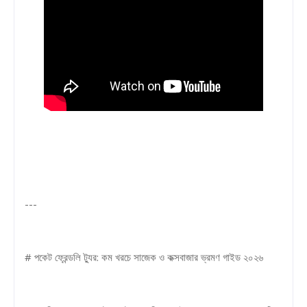
---
# পকেট ফ্রেন্ডলি ট্যুর: কম খরচে সাজেক ও কক্সবাজার ভ্রমণ গাইড ২০২৬