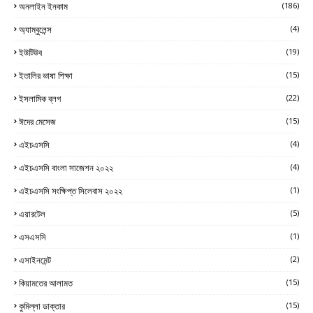
অনলাইন ইনকাম
(186)
অ্যাম্বুলেন্স
(4)
ইউটিউব
(19)
ইতালির ভাষা শিক্ষা
(15)
ইসলামিক ব্লগ
(22)
ঈদের মেসেজ
(15)
এইচএসসি
(4)
এইচএসসি বাংলা সাজেশন ২০২২
(4)
এইচএসসি সংক্ষিপ্ত সিলেবাস ২০২২
(1)
এয়ারটেল
(5)
এসএসসি
(1)
এসাইনমেন্ট
(2)
কিয়ামতের আলামত
(15)
কুমিল্লা ডাক্তার
(15)