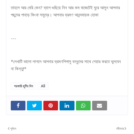
তাহলে আর দেরি কেন? ব্যাগ গুছিয়ে নিন আর কম বাজেটেই ঘুরে আসুন আপনার
পছন্দের পাহাড় কিংবা সমুদ্রে। আপনার ভ্রমণ আনন্দদায়ক হোক!
---
*লেখাটি ভালো লাগলে আপনার ভ্রমণপিপাসু বন্ধুদের সাথে শেয়ার করতে ভুলবেন
না কিন্তু!*
সরকারি ছুটির দিন
All
পূর্বতন
নবীনতর