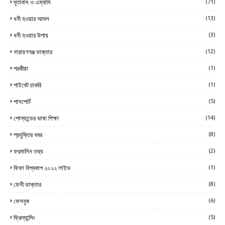
দূতাবাস ও এম্বাসি
(71)
ধনী হওয়ার আমল
(13)
ধনী হওয়ার উপায়
(3)
নারায়ণগঞ্জ ডাক্তার
(12)
পরকীয়া
(1)
পাইবেট চাকরি
(1)
পাসপোর্ট
(5)
পোল্যান্ডের ভাষা শিক্ষা
(14)
প্রযুক্তির খবর
(8)
ফরমালিন তথ্য
(2)
ফিফা বিশ্বকাপ ২০২২ লাইভ
(1)
ফেনী ডাক্তার
(8)
ফেসবুক
(6)
ফ্রিল্যান্সিং
(5)