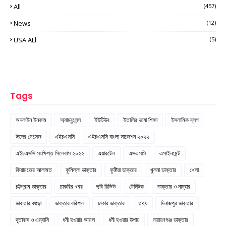
All
(457)
News
(12)
USA ALl
(5)
Tags
অনলাইন ইনকাম
অ্যাম্বুলেন্স
ইউটিউব
ইতালির ভাষা শিক্ষা
ইসলামিক ব্লগ
ঈদের মেসেজ
এইচএসসি
এইচএসসি বাংলা সাজেশন ২০২২
এইচএসসি সংক্ষিপ্ত সিলেবাস ২০২২
এয়ারটেল
এসএসসি
এসাইনমেন্ট
কিয়ামতের আলামত
কুমিল্লা ডাক্তার
কুষ্টিয়া ডাক্তার
খুলনা ডাক্তার
খেলা
চট্টগ্রাম ডাক্তার
চাকরির খবর
ছবি রিভিউ
টেলিটক
ডাক্তার ও নাম্বার
ডাক্তার বগুড়া
ডাক্তার বরিশাল
ঢাকার ডাক্তার
তথ্য
দিনাজপুর ডাক্তার
দূতাবাস ও এম্বাসি
ধনী হওয়ার আমল
ধনী হওয়ার উপায়
নারায়ণগঞ্জ ডাক্তার