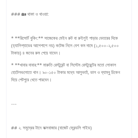
### 🏡 থাকা ও খাওয়া:
* **রিসোর্ট বুকিং:** সাজেকের মেইন রুট বা রুইলুই পাড়ার ভেতরের দিকে
(হ্যালিপ্যাডের আশেপাশে নয়) কটেজ নিলে বেশ কম দামে (১,৫০০-২,৫০০
টাকায়) ৪ জনের রুম পেয়ে যাবেন।
* **খাবার দাবার:** মারুতি রেস্টুরেন্ট বা সিস্টেম রেস্টুরেন্টের মতো লোকাল
হোটেলগুলোতে খান। ৯০-১৫০ টাকার মধ্যে আলুভর্তা, ডাল ও ব্যাম্বু চিকেন
দিয়ে পেটপুরে খেতে পারবেন।
---
## ২. সমুদ্রের টানে কক্সবাজার (বাজেট ফ্রেন্ডলি গাইড)