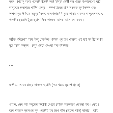
ভ্রমণ পিয়াসু অথচ পকেটে বাজেট কম? চিন্তা নেই! কম খরচে বাংলাদেশের দুটি
অন্যতম জনপ্রিয় পর্যটন কেন্দ্র—**পাহাড়ের রানি সাজেক ভ্যালি** এবং
**বিশ্বের দীর্ঘতম সমুদ্র সৈকত কক্সবাজার** ঘুরে আসার একদম বাস্তবসম্মত ও
পকেট-ফ্রেন্ডলি ট্যুর প্ল্যান নিয়ে আজকে আমরা আলোচনা করব।
সঠিক পরিকল্পনা আর কিছু টেকনিক খাটালে খুব অল্প খরচেই এই দুই স্বর্গীয় স্থান
ঘুরে আসা সম্ভব। চলুন জেনে নেওয়া যাক কীভাবে!
---
## ১. মেঘের রাজ্য সাজেক ভ্যালি (কম খরচে ভ্রমণ প্ল্যান)
পাহাড়, মেঘ আর সবুজের মিতালী দেখতে চাইলে সাজেকের কোনো বিকল্প নেই।
তবে সাজেক ভ্রমণের মূল খরচটাই হয় জিপ গাড়ি (চাঁন্দের গাড়ি) ভাড়ায়। তাই