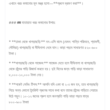
এখানে খরচ কমানোর মূল মন্ত্র হলো—**গ্রুপে ভ্রমণ করা**।
### 🚌 যাতায়াত খরচ কমানোর উপায়:
* **ঢাকা থেকে খাগড়াছড়ি:** নন-এসি বাসে (যেমন: শান্তি পরিবহন, শ্যামলী,
সৌদিয়া) খাগড়াছড়ি বা দীঘিনালা নেমে যান। ভাড়া পড়বে সাধারণত ৫২০-৬০০
টাকা।
* **খাগড়াছড়ি থেকে সাজেক:** সাজেক যেতে হলে দীঘিনালা বা খাগড়াছড়ি
থেকে চাঁন্দের গাড়ি রিজার্ভ করতে হয়। দুই দিনের জন্য গাড়ি ভাড়া সাধারণত
৮,০০০-১০,০০০ টাকা নেয়।
* **পকেট সেভিং টিপস:** আপনি যদি একা বা ২-৩ জন হন, তবে খাগড়াছড়ি
গিয়ে অন্য কোনো ট্যুরিস্ট গ্রুপের সাথে কথা বলে তাদের চাঁন্দের গাড়িতে শেয়ারে
উঠে পড়ুন। ১০-১২ জনের গ্রুপ হলে জনপ্রতি গাড়ি ভাড়া পড়বে মাত্র
৮০০-৯০০ টাকা!