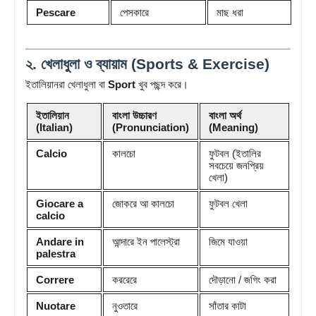
Pescare
পেসকারে
মাছ ধরা
২. খেলাধুলা ও ব্যায়াম (Sports & Exercise)
ইতালিয়ানরা খেলাধুলা বা
Sport
খুব পছন্দ করে।
ইতালিয়ান
বাংলা উচ্চারণ
বাংলা অর্থ
(Italian)
(Pronunciation)
(Meaning)
Calcio
কালচো
ফুটবল (ইতালির
সবচেয়ে জনপ্রিয়
খেলা)
Giocare a
জোকরে আ কালচো
ফুটবল খেলা
calcio
Andare in
আন্দারে ইন পালেস্ট্রা
জিমে যাওয়া
palestra
Correre
কররেরে
দৌড়ানো / জগিং করা
Nuotare
নুওতারে
সাঁতার কাটা