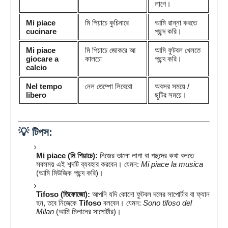
লাগে।
Mi piace
মি পিয়াচে কুচিনারে
আমি রান্না করতে
cucinare
পছন্দ করি।
Mi piace
মি পিয়াচে জোকরে আ
আমি ফুটবল খেলতে
giocare a
কালচো
পছন্দ করি।
calcio
Nel tempo
নেল তেম্পো লিবেরো
অবসর সময়ে /
libero
ছুটির সময়ে।
💡 টিপস:
Mi piace (মি পিয়াচে):
নিজের ভালো লাগা বা পছন্দের কথা বলতে
সবসময় এই শব্দটি ব্যবহার করবেন। যেমন:
Mi piace la musica
(আমি মিউজিক পছন্দ করি)।
Tifoso (তিফোজো):
আপনি যদি কোনো ফুটবল দলের সাপোর্টার বা ফ্যান
হন, তবে নিজেকে
Tifoso
বলবেন। যেমন:
Sono tifoso del
Milan
(আমি মিলানের সাপোর্টার)।