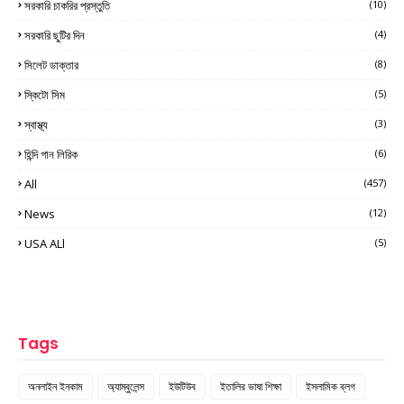
সরকারি চাকরির প্রস্তুতি
(10)
সরকারি ছুটির দিন
(4)
সিলেট ডাক্তার
(8)
স্কিটো সিম
(5)
স্বাস্থ্য
(3)
হিন্দি গান লিরিক
(6)
All
(457)
News
(12)
USA ALl
(5)
Tags
অনলাইন ইনকাম
অ্যাম্বুলেন্স
ইউটিউব
ইতালির ভাষা শিক্ষা
ইসলামিক ব্লগ