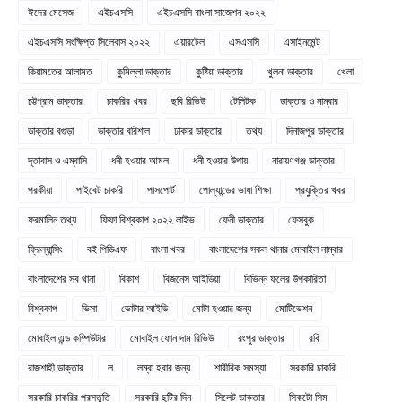
ঈদের মেসেজ
এইচএসসি
এইচএসসি বাংলা সাজেশন ২০২২
এইচএসসি সংক্ষিপ্ত সিলেবাস ২০২২
এয়ারটেল
এসএসসি
এসাইনমেন্ট
কিয়ামতের আলামত
কুমিল্লা ডাক্তার
কুষ্টিয়া ডাক্তার
খুলনা ডাক্তার
খেলা
চট্টগ্রাম ডাক্তার
চাকরির খবর
ছবি রিভিউ
টেলিটক
ডাক্তার ও নাম্বার
ডাক্তার বগুড়া
ডাক্তার বরিশাল
ঢাকার ডাক্তার
তথ্য
দিনাজপুর ডাক্তার
দূতাবাস ও এম্বাসি
ধনী হওয়ার আমল
ধনী হওয়ার উপায়
নারায়ণগঞ্জ ডাক্তার
পরকীয়া
পাইবেট চাকরি
পাসপোর্ট
পোল্যান্ডের ভাষা শিক্ষা
প্রযুক্তির খবর
ফরমালিন তথ্য
ফিফা বিশ্বকাপ ২০২২ লাইভ
ফেনী ডাক্তার
ফেসবুক
ফ্রিল্যান্সিং
বই পিডিএফ
বাংলা খবর
বাংলাদেশের সকল থানার মোবাইল নাম্বার
বাংলাদেশের সব থানা
বিকাশ
বিজনেস আইডিয়া
বিভিন্ন ফলের উপকারিতা
বিশ্বকাপ
ভিসা
ভোটার আইডি
মোটা হওয়ার জন্য
মোটিভেশন
মোবাইল এন্ড কম্পিউটার
মোবাইল ফোন দাম রিভিউ
রংপুর ডাক্তার
রবি
রাজশাহী ডাক্তার
ল
লম্বা হবার জন্য
শারীরিক সমস্যা
সরকারি চাকরি
সরকারি চাকরির প্রস্তুতি
সরকারি ছুটির দিন
সিলেট ডাক্তার
স্কিটো সিম