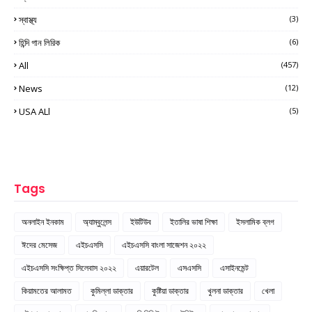
স্বাস্থ্য
(3)
হিন্দি গান লিরিক
(6)
All
(457)
News
(12)
USA ALl
(5)
Tags
অনলাইন ইনকাম
অ্যাম্বুলেন্স
ইউটিউব
ইতালির ভাষা শিক্ষা
ইসলামিক ব্লগ
ঈদের মেসেজ
এইচএসসি
এইচএসসি বাংলা সাজেশন ২০২২
এইচএসসি সংক্ষিপ্ত সিলেবাস ২০২২
এয়ারটেল
এসএসসি
এসাইনমেন্ট
কিয়ামতের আলামত
কুমিল্লা ডাক্তার
কুষ্টিয়া ডাক্তার
খুলনা ডাক্তার
খেলা