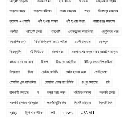
চট্টগ্রাম ডাক্তার
চাকরির খবর
ছবি রিভিউ
টেলিটক
ডাক্তার ও নাম্বার
ডাক্তার বগুড়া
ডাক্তার বরিশাল
ঢাকার ডাক্তার
তথ্য
দিনাজপুর ডাক্তার
দূতাবাস ও এম্বাসি
ধনী হওয়ার আমল
ধনী হওয়ার উপায়
নারায়ণগঞ্জ ডাক্তার
পরকীয়া
পাইবেট চাকরি
পাসপোর্ট
পোল্যান্ডের ভাষা শিক্ষা
প্রযুক্তির খবর
ফরমালিন তথ্য
ফিফা বিশ্বকাপ ২০২২ লাইভ
ফেনী ডাক্তার
ফেসবুক
ফ্রিল্যান্সিং
বই পিডিএফ
বাংলা খবর
বাংলাদেশের সকল থানার মোবাইল নাম্বার
বাংলাদেশের সব থানা
বিকাশ
বিজনেস আইডিয়া
বিভিন্ন ফলের উপকারিতা
বিশ্বকাপ
ভিসা
ভোটার আইডি
মোটা হওয়ার জন্য
মোটিভেশন
মোবাইল এন্ড কম্পিউটার
মোবাইল ফোন দাম রিভিউ
রংপুর ডাক্তার
রবি
রাজশাহী ডাক্তার
ল
লম্বা হবার জন্য
শারীরিক সমস্যা
সরকারি চাকরি
সরকারি চাকরির প্রস্তুতি
সরকারি ছুটির দিন
সিলেট ডাক্তার
স্কিটো সিম
স্বাস্থ্য
হিন্দি গান লিরিক
All
news
USA ALl