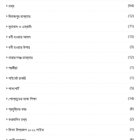
তথ্য
(94)
দিনাজপুর ডাক্তার
(12)
দূতাবাস ও এম্বাসি
(71)
ধনী হওয়ার আমল
(13)
ধনী হওয়ার উপায়
(3)
নারায়ণগঞ্জ ডাক্তার
(12)
পরকীয়া
(1)
পাইবেট চাকরি
(1)
পাসপোর্ট
(5)
পোল্যান্ডের ভাষা শিক্ষা
(14)
প্রযুক্তির খবর
(8)
ফরমালিন তথ্য
(2)
ফিফা বিশ্বকাপ ২০২২ লাইভ
(1)
ফেনী ডাক্তার
(8)