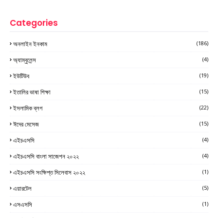
Categories
অনলাইন ইনকাম
(186)
অ্যাম্বুলেন্স
(4)
ইউটিউব
(19)
ইতালির ভাষা শিক্ষা
(15)
ইসলামিক ব্লগ
(22)
ঈদের মেসেজ
(15)
এইচএসসি
(4)
এইচএসসি বাংলা সাজেশন ২০২২
(4)
এইচএসসি সংক্ষিপ্ত সিলেবাস ২০২২
(1)
এয়ারটেল
(5)
এসএসসি
(1)