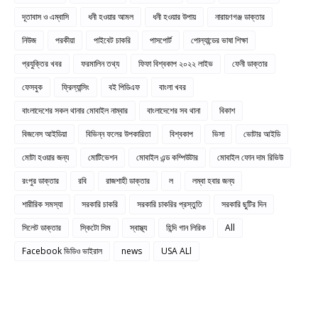
দূতাবাস ও এম্বাসি
ধনী হওয়ার আমল
ধনী হওয়ার উপায়
নারায়ণগঞ্জ ডাক্তার
নিউজ
পরকীয়া
পাইবেট চাকরি
পাসপোর্ট
পোল্যান্ডের ভাষা শিক্ষা
প্রযুক্তির খবর
ফরমালিন তথ্য
ফিফা বিশ্বকাপ ২০২২ লাইভ
ফেনী ডাক্তার
ফেসবুক
ফ্রিল্যান্সিং
বই পিডিএফ
বাংলা খবর
বাংলাদেশের সকল থানার মোবাইল নাম্বার
বাংলাদেশের সব থানা
বিকাশ
বিজনেস আইডিয়া
বিভিন্ন ফলের উপকারিতা
বিশ্বকাপ
ভিসা
ভোটার আইডি
মোটা হওয়ার জন্য
মোটিভেশন
মোবাইল এন্ড কম্পিউটার
মোবাইল ফোন দাম রিভিউ
রংপুর ডাক্তার
রবি
রাজশাহী ডাক্তার
ল
লম্বা হবার জন্য
শারীরিক সমস্যা
সরকারি চাকরি
সরকারি চাকরির প্রস্তুতি
সরকারি ছুটির দিন
সিলেট ডাক্তার
স্কিটো সিম
স্বাস্থ্য
হিন্দি গান লিরিক
All
Facebook ভিডিও ভাইরাল
news
USA ALl