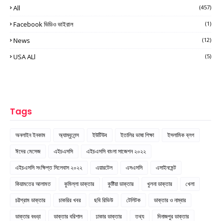
All
(457)
Facebook ভিডিও ভাইরাল
(1)
News
(12)
USA ALl
(5)
Tags
অনলাইন ইনকাম
অ্যাম্বুলেন্স
ইউটিউব
ইতালির ভাষা শিক্ষা
ইসলামিক ব্লগ
ঈদের মেসেজ
এইচএসসি
এইচএসসি বাংলা সাজেশন ২০২২
এইচএসসি সংক্ষিপ্ত সিলেবাস ২০২২
এয়ারটেল
এসএসসি
এসাইনমেন্ট
কিয়ামতের আলামত
কুমিল্লা ডাক্তার
কুষ্টিয়া ডাক্তার
খুলনা ডাক্তার
খেলা
চট্টগ্রাম ডাক্তার
চাকরির খবর
ছবি রিভিউ
টেলিটক
ডাক্তার ও নাম্বার
ডাক্তার বগুড়া
ডাক্তার বরিশাল
ঢাকার ডাক্তার
তথ্য
দিনাজপুর ডাক্তার