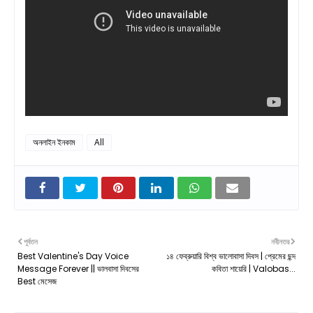
অনলাইন ইনকাম
All
পূর্বতন
নবীনতর
Best Valentine's Day Voice
১৪ ফেব্রুয়ারি বিশ্ব ভালোবাসা দিবস | প্রেমের ছন্দ
Message Forever || ভালবাসা দিবসের
কবিতা শায়েরি | Valobas...
Best মেসেজ