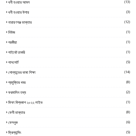
ধনী হওয়ার আমল
(13)
ধনী হওয়ার উপায়
(3)
নারায়ণগঞ্জ ডাক্তার
(12)
নিউজ
(1)
পরকীয়া
(1)
পাইবেট চাকরি
(1)
পাসপোর্ট
(5)
পোল্যান্ডের ভাষা শিক্ষা
(14)
প্রযুক্তির খবর
(8)
ফরমালিন তথ্য
(2)
ফিফা বিশ্বকাপ ২০২২ লাইভ
(1)
ফেনী ডাক্তার
(8)
ফেসবুক
(6)
ফ্রিল্যান্সিং
(5)