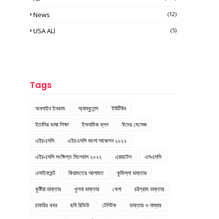
News
(12)
USA ALl
(5)
Tags
অনলাইন ইনকাম
অ্যাম্বুলেন্স
ইউটিউব
ইতালির ভাষা শিক্ষা
ইসলামিক ব্লগ
ঈদের মেসেজ
এইচএসসি
এইচএসসি বাংলা সাজেশন ২০২২
এইচএসসি সংক্ষিপ্ত সিলেবাস ২০২২
এয়ারটেল
এসএসসি
এসাইনমেন্ট
কিয়ামতের আলামত
কুমিল্লা ডাক্তার
কুষ্টিয়া ডাক্তার
খুলনা ডাক্তার
খেলা
চট্টগ্রাম ডাক্তার
চাকরির খবর
ছবি রিভিউ
টেলিটক
ডাক্তার ও নাম্বার