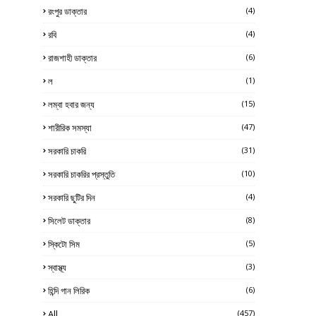
রংপুর ডাক্তার
(4)
রবি
(4)
রাজশাহী ডাক্তার
(6)
ল
(1)
লম্বা হবার জন্য
(15)
শারীরিক সমস্যা
(47)
সরকারি চাকরি
(31)
সরকারি চাকরির প্রস্তুতি
(10)
সরকারি ছুটির দিন
(4)
সিলেট ডাক্তার
(8)
স্কিটো সিম
(5)
স্বাস্থ্য
(3)
হিন্দি গান লিরিক
(6)
All
(457)