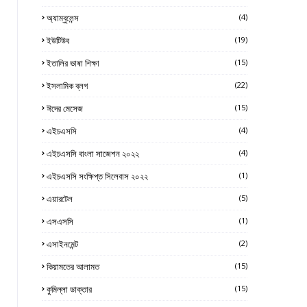
অ্যাম্বুলেন্স
(4)
ইউটিউব
(19)
ইতালির ভাষা শিক্ষা
(15)
ইসলামিক ব্লগ
(22)
ঈদের মেসেজ
(15)
এইচএসসি
(4)
এইচএসসি বাংলা সাজেশন ২০২২
(4)
এইচএসসি সংক্ষিপ্ত সিলেবাস ২০২২
(1)
এয়ারটেল
(5)
এসএসসি
(1)
এসাইনমেন্ট
(2)
কিয়ামতের আলামত
(15)
কুমিল্লা ডাক্তার
(15)