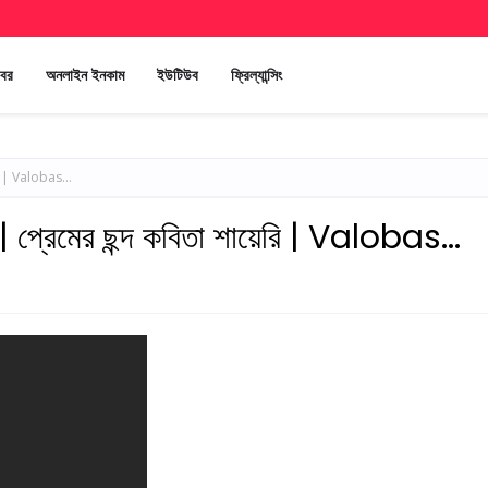
খবর
অনলাইন ইনকাম
ইউটিউব
ফ্রিল্যান্সিং
েরি | Valobas...
স | প্রেমের ছন্দ কবিতা শায়েরি | Valobas...