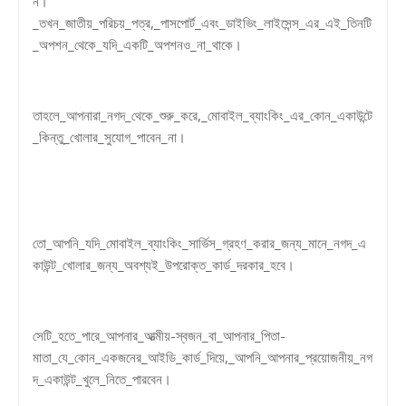
ন।
_তখন_জাতীয়_পরিচয়_পত্র,_পাসপোর্ট_এবং_ডাইভিং_লাইসেন্স_এর_এই_তিনটি
_অপশন_থেকে_যদি_একটি_অপশনও_না_থাকে।
তাহলে_আপনারা_নগদ_থেকে_শুরু_করে,_মোবাইল_ব্যাংকিং_এর_কোন_একাউন্টে
_কিন্তু_খোলার_সুযোগ_পাবেন_না।
তো_আপনি_যদি_মোবাইল_ব্যাংকিং_সার্ভিস_গ্রহণ_করার_জন্য_মানে_নগদ_এ
কাউন্ট_খোলার_জন্য_অবশ্যই_উপরোক্ত_কার্ড_দরকার_হবে।
সেটি_হতে_পারে_আপনার_আত্মীয়-স্বজন_বা_আপনার_পিতা-
মাতা_যে_কোন_একজনের_আইডি_কার্ড_দিয়ে,_আপনি_আপনার_প্রয়োজনীয়_নগ
দ_একাউন্ট_খুলে_নিতে_পারবেন।