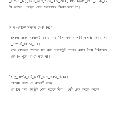
_সেগুলো_চালু_করার_আগে_তাদের_কাছ_থেকে_বিস্তারিতভাবে_জেনে_নেয়ার_চে
ষ্টা_করবেন।_তাহলে_কোন_প্রতারণার_শিকার_হবেন_না।
নগদ_একাউন্ট_নাম্বার_দেখার_নিয়ম
আমাদের_মধ্যে_অনেকেই_রয়েছে_যারা_কিনা_নগদ_একাউন্ট_নাম্বার_দেখার_নিয়
ম_সম্পর্কে_জানতে_চায়।
_তাই_তাদেরকে_জানাতে_চায়_নগদ_অ্যাকাউন্ট_নাম্বার_দেখার_নিয়ম_নির্দিষ্টভাবে
_কোথাও_খুঁজে_পাওয়া_যাবে_না।
কিন্তু_আপনি_যদি_একটি_কাজ_করতে_পারেন।
_আপনার_কাছে_যে_নম্বরটি_আছে।
_সেখানে_নগদ_একাউন্ট_খোলা_রয়েছে_কিনা।_সেটি_চেক_করতে_পারবেন।