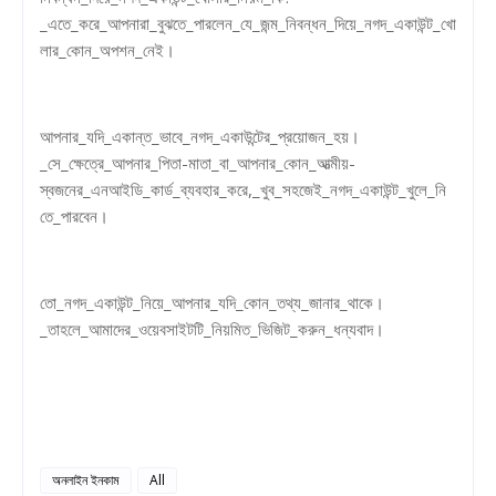
_এতে_করে_আপনারা_বুঝতে_পারলেন_যে_জন্ম_নিবন্ধন_দিয়ে_নগদ_একাউন্ট_খো
লার_কোন_অপশন_নেই।
আপনার_যদি_একান্ত_ভাবে_নগদ_একাউন্টের_প্রয়োজন_হয়।
_সে_ক্ষেত্রে_আপনার_পিতা-মাতা_বা_আপনার_কোন_আত্মীয়-
স্বজনের_এনআইডি_কার্ড_ব্যবহার_করে,_খুব_সহজেই_নগদ_একাউন্ট_খুলে_নি
তে_পারবেন।
তো_নগদ_একাউন্ট_নিয়ে_আপনার_যদি_কোন_তথ্য_জানার_থাকে।
_তাহলে_আমাদের_ওয়েবসাইটটি_নিয়মিত_ভিজিট_করুন_ধন্যবাদ।
অনলাইন ইনকাম
All