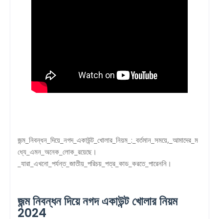
জন্ম_নিবন্ধন_দিয়ে_নগদ_একাউন্ট_খোলার_নিয়ম_:_বর্তমান_সময়ে,_আমাদের_ম
ধ্যে_এমন_অনেক_লোক_রয়েছে।
_যারা_এখনো_পর্যন্ত_জাতীয়_পরিচয়_পত্র_কাড_করতে_পারেননি।
জন্ম নিবন্ধন দিয়ে নগদ একাউন্ট খোলার নিয়ম
2024