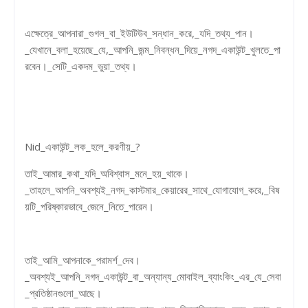
এক্ষেত্রে_আপনারা_গুগল_বা_ইউটিউব_সন্ধান_করে,_যদি_তথ্য_পান।
_যেখানে_বলা_হয়েছে_যে,_আপনি_জন্ম_নিবন্ধন_দিয়ে_নগদ_একাউন্ট_খুলতে_পা
রবেন।_সেটি_একদম_ভুয়া_তথ্য।
Nid_একাউন্ট_লক_হলে_করণীয়_?
তাই_আমার_কথা_যদি_অবিশ্বাস_মনে_হয়_থাকে।
_তাহলে_আপনি_অবশ্যই_নগদ_কাস্টমার_কেয়ারের_সাথে_যোগাযোগ_করে,_বিষ
য়টি_পরিষ্কারভাবে_জেনে_নিতে_পারেন।
তাই_আমি_আপনাকে_পরামর্শ_দেব।
_অবশ্যই_আপনি_নগদ_একাউন্ট_বা_অন্যান্য_মোবাইল_ব্যাংকিং_এর_যে_সেবা
_প্রতিষ্ঠানগুলো_আছে।