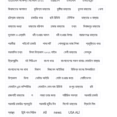
এইচএসসি সংক্ষিপ্ত সিলেবাস ২০২২
এয়ারটেল
এসএসসি
এসাইনমেন্ট
কিয়ামতের আলামত
কুমিল্লা ডাক্তার
কুষ্টিয়া ডাক্তার
খুলনা ডাক্তার
খেলা
চট্টগ্রাম ডাক্তার
চাকরির খবর
ছবি রিভিউ
টেলিটক
ডাক্তার ও নাম্বার
ডাক্তার বগুড়া
ডাক্তার বরিশাল
ঢাকার ডাক্তার
তথ্য
দিনাজপুর ডাক্তার
দূতাবাস ও এম্বাসি
ধনী হওয়ার আমল
ধনী হওয়ার উপায়
নারায়ণগঞ্জ ডাক্তার
পরকীয়া
পাইবেট চাকরি
পাসপোর্ট
পোল্যান্ডের ভাষা শিক্ষা
প্রযুক্তির খবর
ফরমালিন তথ্য
ফিফা বিশ্বকাপ ২০২২ লাইভ
ফেনী ডাক্তার
ফেসবুক
ফ্রিল্যান্সিং
বই পিডিএফ
বাংলা খবর
বাংলাদেশের সকল থানার মোবাইল নাম্বার
বাংলাদেশের সব থানা
বিকাশ
বিজনেস আইডিয়া
বিভিন্ন ফলের উপকারিতা
বিশ্বকাপ
ভিসা
ভোটার আইডি
মোটা হওয়ার জন্য
মোটিভেশন
মোবাইল এন্ড কম্পিউটার
মোবাইল ফোন দাম রিভিউ
রংপুর ডাক্তার
রবি
রাজশাহী ডাক্তার
ল
লম্বা হবার জন্য
শারীরিক সমস্যা
সরকারি চাকরি
সরকারি চাকরির প্রস্তুতি
সরকারি ছুটির দিন
সিলেট ডাক্তার
স্কিটো সিম
স্বাস্থ্য
হিন্দি গান লিরিক
All
news
USA ALl