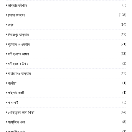
ডাক্তার বরিশাল
(6)
ঢাকার ডাক্তার
(108)
তথ্য
(94)
দিনাজপুর ডাক্তার
(12)
দূতাবাস ও এম্বাসি
(71)
ধনী হওয়ার আমল
(13)
ধনী হওয়ার উপায়
(3)
নারায়ণগঞ্জ ডাক্তার
(12)
পরকীয়া
(1)
পাইবেট চাকরি
(1)
পাসপোর্ট
(5)
পোল্যান্ডের ভাষা শিক্ষা
(14)
প্রযুক্তির খবর
(8)
ফরমালিন তথ্য
(2)