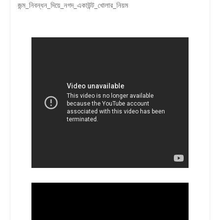
জন্ম_নিবন্ধন_দিয়ে_নগদ_একাউন্ট_খোলার_নিয়ম