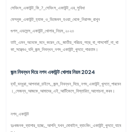
সেভিংস_একাউন্ট_কি_?_সেভিংস_একাউন্ট_এর_সুবিধা
ফেসবুক_একাউন্ট_হ্যাক_ও_ডিজেবল_হওয়া_থেকে_নিরাপদ_রাখুন
গুগল_এডসেন্স_একাউন্ট_খোলার_নিয়ম_২০২৩
তাই_এমন_অনেকে_মনে_করেন_যে,_জাতীয়_পরিচয়_পত্র_বা_পাসপোর্ট_না_থা
কা_সত্ত্বেও_যদি_জন্ম_নিবন্ধন_নগদ_একাউন্ট_খুলতে_পারতাম।
জন্ম নিবন্ধন দিয়ে নগদ একাউন্ট খোলার নিয়ম 2024
হ্যাঁ_বন্ধুরা_আপনারা_চাইলে,_জন্ম_নিবন্ধন_দিয়ে_নগদ_একাউন্ট_খুলতে_পারবেন
।_সেজন্য_আজকে_আমাদের_এই_আর্টিকেলে_বিস্তারিত_আলোচনা_করব।
নগদ_একাউন্ট
দুঃখজনক_ব্যাপার_হচ্ছে,_আপনি_যখন_মোবাইল_ব্যাংকিং_একাউন্ট_খুলতে_যাবে