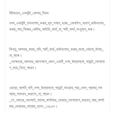
বিটকয়েন_একাউন্ট_খোলার_নিয়ম
নগদ_একাউন্ট_হালনাগাদ_করার_মূল_লক্ষ্য_হচ্ছে,_মোবাইল_অ্যাপ_ডাউনলোড_
করার_পরে_নিজের_ভোটার_আইডি_কার্ড_বা_স্মার্ট_কার্ড_সংযুক্ত_করা।
কিন্তু_আপনার_কাছে_যদি_স্মার্ট_কার্ড_ডাউনলোড_করার_মতো_কোনো_উপায়_
না_থাকে।
_সেক্ষেত্রে_আপনার_আশেপাশে_কোন_একটি_নগদ_উদ্যোক্তা_পয়েন্টে_যোগাযো
গ_করে_নিতে_পারেন।
এছাড়া_আপনি_যদি_নগদ_উদ্যোক্তা_পয়েন্টে_যাওয়ার_পরে_কোন_প্রকার_সম
স্যার_সমাধান_করতেন_না_পারেন।
_সে_ক্ষেত্রে_অবশ্যই_তাদের_কাস্টমার_কেয়ারে_যোগাযোগ_করবেন_আর_কাস্ট
মার_কেয়ারের_নাম্বার_হলো-_১৬১৬৭।