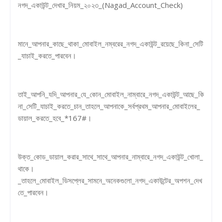
নগদ_একাউন্ট_দেখার_নিয়ম_২০২৩_(Nagad_Account_Check)
মানে_আপনার_কাছে_থাকা_মোবাইল_নম্বরের_নগদ_একাউন্ট_রয়েছে_কিনা_সেটি
_যাচাই_করতে_পারবেন।
তাই_আপনি_যদি_আপনার_যে_কোন_মোবাইল_নাম্বারে_নগদ_একাউন্ট_আছে_কি
না_সেটি_যাচাই_করতে_চান_তাহলে_আপনাকে_সর্বপ্রথম_আপনার_মোবাইলের_
ডায়াল_করতে_হবে_*167#।
উক্ত_কোড_ডায়াল_করার_সাথে_সাথে_আপনার_নাম্বারে_নগদ_একাউন্ট_খোলা_
থাকে।
_তাহলে_মোবাইল_ডিসপ্লের_সামনে_অনেকগুলো_নগদ_একাউন্টের_অপশন_দেখ
তে_পারবেন।