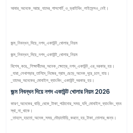
আবার_অনেকে_আছে_যাদের_পাসপোর্ট_ও_ড্রাইভিং_লাইসেন্সও_নেই।
জন্ম_নিবন্ধন_দিয়ে_নগদ_একাউন্ট_খোলার_নিয়ম
জন্ম_নিবন্ধন_দিয়ে_নগদ_একাউন্ট_খোলার_নিয়ম
বিশেষ_করে,_শিক্ষার্থীদের_অনেক_ক্ষেত্রে_নগদ_একাউন্ট_এর_দরকার_হয়।
_যারা_লেখাপড়ার_তাগিদে_নিজের_গ্রাম_ছেড়ে_অনেক_দূরে_চলে_যায়।
_তাদের_অনেকের_মোবাইল_ব্যাংকিং_একাউন্ট_দরকার_হয়।
জন্ম নিবন্ধন দিয়ে নগদ একাউন্ট খোলার নিয়ম 2026
কারণ_অনেকের_বাড়ি_থেকে_টাকা_পাঠানোর_সময়_যদি_মোবাইল_ব্যাংকিং_ব্যব
স্থা_না_থাকে।
_তাহলে_হয়তো_অনেক_সময়_দৌড়াদৌড়ি_করতে_হয়_টাকা_তোলার_জন্য।