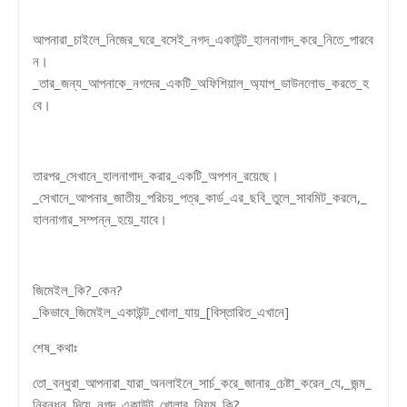
আপনারা_চাইলে_নিজের_ঘরে_বসেই_নগদ_একাউন্ট_হালনাগাদ_করে_নিতে_পারবে
ন।
_তার_জন্য_আপনাকে_নগদের_একটি_অফিশিয়াল_অ্যাপ_ডাউনলোড_করতে_হ
বে।
তারপর_সেখানে_হালনাগাদ_করার_একটি_অপশন_রয়েছে।
_সেখানে_আপনার_জাতীয়_পরিচয়_পত্র_কার্ড_এর_ছবি_তুলে_সাবমিট_করলে,_
হালনাগার_সম্পন্ন_হয়ে_যাবে।
জিমেইল_কি?_কেন?
_কিভাবে_জিমেইল_একাউন্ট_খোলা_যায়_[বিস্তারিত_এখানে]
শেষ_কথাঃ
তো_বন্ধুরা_আপনারা_যারা_অনলাইনে_সার্চ_করে_জানার_চেষ্টা_করেন_যে,_জন্ম_
নিবন্ধন_দিয়ে_নগদ_একাউন্ট_খোলার_নিয়ম_কি?