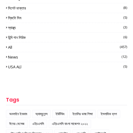
সিলেট ডাক্তার
(8)
স্কিটো সিম
(5)
স্বাস্থ্য
(3)
হিন্দি গান লিরিক
(6)
All
(457)
News
(12)
USA ALl
(5)
Tags
অনলাইন ইনকাম
অ্যাম্বুলেন্স
ইউটিউব
ইতালির ভাষা শিক্ষা
ইসলামিক ব্লগ
ঈদের মেসেজ
এইচএসসি
এইচএসসি বাংলা সাজেশন ২০২২