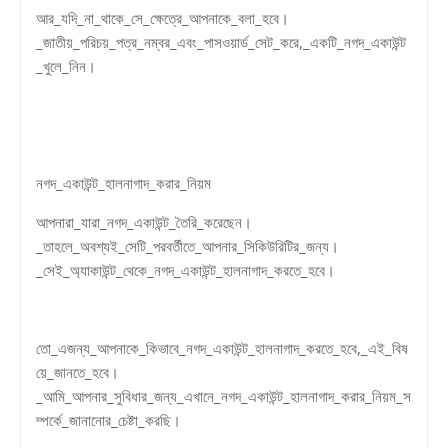
আর_যদি_না_থাকে_সে_ক্ষেত্রে_আপনাকে_বলা_হবে।
_জাতীয়_পরিচয়_পত্র_নম্বর_এবং_পাসওয়ার্ড_সেট_করে,_একটি_নগদ_একাউন্ট
_খুলে_নিন।
নগদ_একাউন্ট_হালনাগাদ_করার_নিয়ম
আপনারা_যারা_নগদ_একাউন্ট_তৈরি_করেছেন।
_তাহলে_অবশ্যই_সেটি_পরবর্তীতে_আপনার_সিকিউরিটির_জন্য।
_সেই_অ্যাকাউন্ট_থেকে_নগদ_একাউন্ট_হালনাগাদ_করতে_হবে।
তো_এজন্য_আপনাকে_কিভাবে_নগদ_একাউন্ট_হালনাগাদ_করতে_হবে,_এই_বিষ
য়ে_জানতে_হবে।
_আমি_আপনার_সুবিধার_জন্য_এখানে_নগদ_একাউন্ট_হালনাগাদ_করার_নিয়ম_স
ম্পর্কে_জানানোর_চেষ্টা_করছি।