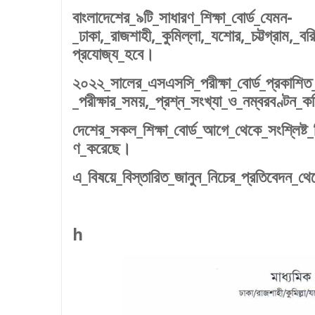
বাংলাদেশের_৯টি_সাধারণ_শিক্ষা_বোর্ড_যেমন-
_ঢাকা,_রাজশাহী,_কুমিল্লা,_যশোর,_চট্টগ্রাম,_
প্রযোজ্য_হবে।
২০২২_সালের_এসএসসি_পরীক্ষা_বোর্ড_প্রকাশিত_স
_পরীক্ষার_সময়,_প্রশ্ন_সংখ্যা_ও_নম্বরবণ্টন_ক
দেশের_সকল_শিক্ষা_বোর্ড_আগে_থেকে_সংশ্লিষ্ট_বি
ণ_করেছে।
এ_বিষয়ে_বিস্তারিত_জানুন_নিচের_প্রতিবেদন_থ
h