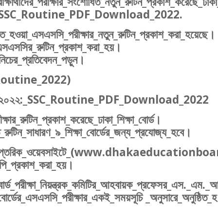
ষার্থীদের_পরীক্ষার_সংশোধিত_নতুন_রুটিন_প্রকাশ_করেছে_ঢাকা
ard_SSC_Routine_PDF_Download_2022.
িত_হওয়া_এসএসসি_পরীক্ষার_নতুন_রুটিন_প্রকাশ_করা_হয়েছে।
_এসএসসির_রুটিন_প্রকাশ_করা_হয়।
নিচের_প্রতিবেদন_পড়ুন।
C_Routine_2022)
য়সূচি)_২০২২:_SSC_Routine_PDF_Download_2022
্ষার_রুটিন_প্রকাশ_করেছে_ঢাকা_শিক্ষা_বোর্ড।
রুটিন_সাধারণ_৯_শিক্ষা_বোর্ডের_জন্য_প্রযোজ্য_হবে।
্ডের_দাপ্তরিক_ওয়েবসাইটে_(www.dhakaeducationboa
ি_প্রকাশ_করা_হয়।
ষা_বোর্ড_পরীক্ষা_নিয়ন্ত্রক_কমিটির_আহবায়ক_প্রফেসর_এস._এম._
বোর্ডের_এসএসসি_পরীক্ষার_একই_সময়সূচি _অনুসারে_অনুষ্ঠিত_হ