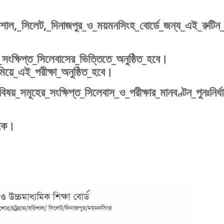
বরিশাল,_সিলেট,_দিনাজপুর_ও_ময়মনসিংহ_বোর্ডে_জন্য_এই_রুটিন
ংক্ষিপ্ত_সিলেবাসের_ভিত্তিতে_অনুষ্ঠিত_হবে।
মিয়ে_এই_পরীক্ষা_অনুষ্ঠিত_হবে।
ষয়_সমূহের_সংক্ষিপ্ত_সিলেবাস_ও_পরীক্ষার_মানবণ্টন_পুনঃনির্ধ
েকে।