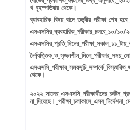
বোর্ডের_প্রকাশিত_রুটিনের_তথ্য_অনুসারে,_২০
খ_বৃহস্পতিবার_থেকে।
ব্যাবহারিক_বিষয়_বাদে_তত্ত্বীয়_পরীক্ষা_শেষ_
এসএসসির_ব্যবহারিক_পরীক্ষার_চলবে_১০/১০/২
এসএসসির_প্রতি_দিনের_পরীক্ষা_সকাল_১১_টায়_শ
নৈর্ব্যত্তিক_ও_সৃজনশীল_মিলে_পরীক্ষার_সময়_মো
এসএসসি_পরীক্ষার_সময়সূচি_সম্পর্কে_বিস্তারিত_
থেকে।
২০২২_সালের_এসএসসি_পরীক্ষার্থীদের_রুটিন_প্রকা
না_দিয়েছে।_পরীক্ষা_চলাকালে_এসব_নির্দেশনা_ম