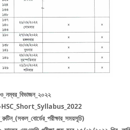
য়_ও_নম্বর_বিভাজন_২০২২
_SSC-HSC_Short_Syllabus_2022
রুটিন_(সকল_বোর্ডের_পরীক্ষার_সময়সূচি)