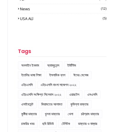
News
(12)
USA ALl
(5)
Tags
অনলাইন ইনকাম
অ্যাম্বুলেন্স
ইউটিউব
ইতালির ভাষা শিক্ষা
ইসলামিক ব্লগ
ঈদের মেসেজ
এইচএসসি
এইচএসসি বাংলা সাজেশন ২০২২
এইচএসসি সংক্ষিপ্ত সিলেবাস ২০২২
এয়ারটেল
এসএসসি
এসাইনমেন্ট
কিয়ামতের আলামত
কুমিল্লা ডাক্তার
কুষ্টিয়া ডাক্তার
খুলনা ডাক্তার
খেলা
চট্টগ্রাম ডাক্তার
চাকরির খবর
ছবি রিভিউ
টেলিটক
ডাক্তার ও নাম্বার