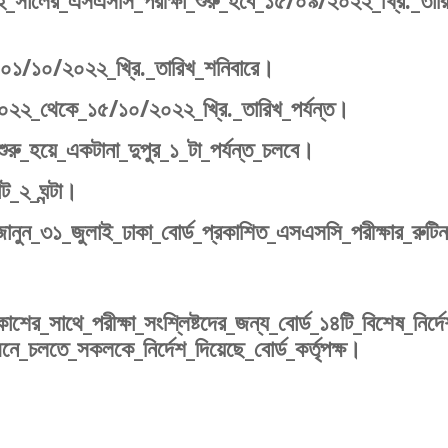
২২_সালের_এসএসসি_পরীক্ষা_শুরু_হবে_১৫/০৯/২০২২_খ্রি._তার
হবে_০১/১০/২০২২_খ্রি._তারিখ_শনিবারে।
০২২_থেকে_১৫/১০/২০২২_খ্রি._তারিখ_পর্যন্ত।
ুরু_হয়ে_একটানা_দুপুর_১_টা_পর্যন্ত_চলবে।
ট_২_ঘন্টা।
জানুন_৩১_জুলাই_ঢাকা_বোর্ড_প্রকাশিত_এসএসসি_পরীক্ষার_রুটি
শের_সাথে_পরীক্ষা_সংশ্লিষ্টদের_জন্য_বোর্ড_১৪টি_বিশেষ_নির্দ
েনে_চলতে_সকলকে_নির্দেশ_দিয়েছে_বোর্ড_কর্তৃপক্ষ।