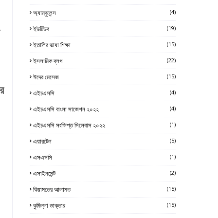
অ্যাম্বুলেন্স
(4)
_
ইউটিউব
(19)
ইতালির ভাষা শিক্ষা
(15)
ইসলামিক ব্লগ
(22)
ঈদের মেসেজ
(15)
ার
এইচএসসি
(4)
এইচএসসি বাংলা সাজেশন ২০২২
(4)
এইচএসসি সংক্ষিপ্ত সিলেবাস ২০২২
(1)
এয়ারটেল
(5)
এসএসসি
(1)
এসাইনমেন্ট
(2)
কিয়ামতের আলামত
(15)
কুমিল্লা ডাক্তার
(15)