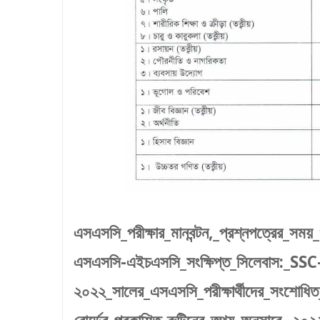
এসএসসি_পরীক্ষার_মানবন্টন,_প্রশ্নপত্রের_সম
এসএসসি-এইচএসসি_সংক্ষিপ্ত_সিলেবাস:
২০২২_সালের_এসএসসি_পরীক্ষার্থীদের_সংশোধিত_