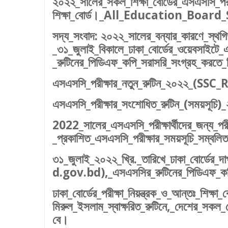
২০২২_সালের_সকল_শিক্ষা_বোর্ডের_এসএসসি_পরীক্
শিক্ষা_বোর্ড।_All_Education_Bo
সদ্য_সংবাদ: ২০২২_সালের_বন্যার_কারণে_স্থগ
_৩১_জুলাই_বিকালে_ঢাকা_বোর্ডের_ওয়েবসাইটে
_রুটিনের_পিডিএফ_কপি_সরাসরি_সংগ্রহ_করতে_
এসএসসি_পরীক্ষার_নতুন_রুটিন_২০২২_(SS
এসএসসি_পরীক্ষার_সংশোধিত_রুটিন_(সম
2022_সালের_এসএসসি_পরীক্ষার্থীদের_জন্য_পরীক
_প্রকাশিত_এসএসসি_পরীক্ষার_সময়সূচি_সম্বলিত_
৩১_জুলাই_২০২২_খ্রি._তারিখে_ঢাকা_বোর
d.gov.bd),_এসএসসির_রুটিনের_পিডিএফ_কপ
ঢাকা_বোর্ডের_পরীক্ষা_নিয়ন্ত্রক_ও_আন্তঃ_শিক্
মিরুল_ইসলাম_স্বাক্ষরিত_রুটিনে,_দেশের_সকল_
বে।