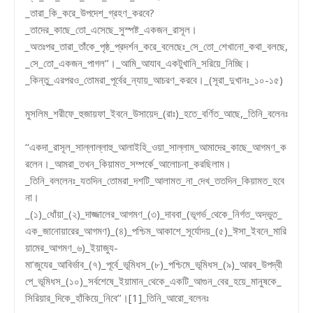
_তারা_কি_করে_উপদেশ_গ্রহণ_করবে?
_তাদের_কাছে_তো_এসেছে_সুস্পষ্ট_একজন_রাসূল।
_অতঃপর_তারা_তাঁকে_পৃষ্ঠ_প্রদর্শন_করে_বলেছেঃ_সে_তো_শেখানো_কথা_বলছে,
_সে_তো_একজন_পাগল’’।_আমি_আযাব_একটুখানি_সরিয়ে_নিচ্ছি।
_কিন্তু_এরপরও_তোমরা_পূর্বের_ন্যায়_আচরণ_করবে।_(সূরা_দুখানঃ_১০-১৫)
মুসলিম_শরীফে_হুজায়ফা_ইবনে_উসায়েদ_(রাঃ)_হতে_বর্ণিত_আছে,_তিনি_বলেনঃ
‘‘একদা_রাসূল_সাল্লাল্লাহু_আলাইহি_ওয়া_সাল্লাম_আমাদের_কাছে_আগমণ_ক
রলেন।_আমরা_তখন_কিয়ামত_সম্পর্কে_আলোচনা_করছিলাম।
_তিনি_বললেনঃ_যতদিন_তোমরা_দশটি_আলামত_না_দেখ_ততদিন_কিয়ামত_হবে
না।
_(১)_ধোঁয়া_(২)_দাজ্জালের_আগমণ_(৩)_দাববা_(ভূগর্ভ_থেকে_নির্গত_অদ্ভুত_
এক_জানোয়ারের_আগমণ)_(৪)_পশ্চিম_আকাশে_সূর্যোদয়_(৫)_ঈসা_ইবনে_মারি
য়ামের_আগমণ_৬)_ইয়াজুয-
মা’জুযের_আবির্ভাব_(৭)_পূর্বে_ভূমিধস_(৮)_পশ্চিমে_ভূমিধস_(৯)_আরব_উপদ্বী
পে_ভূমিধস_(১০)_সর্বশেষে_ইয়ামান_থেকে_একটি_আগুন_বের_হয়ে_মানুষকে_
সিরিয়ার_দিকে_হাঁকিয়ে_নিবে’’।[1]_তিনি_আরো_বলেনঃ