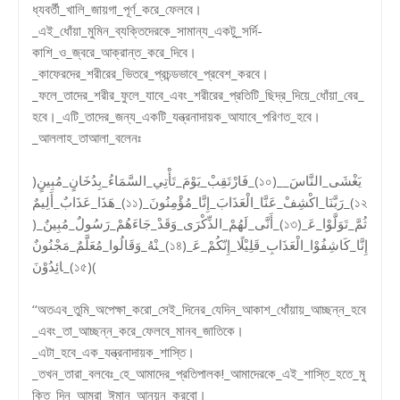
ধ্যবর্তী_খালি_জায়গা_পূর্ণ_করে_ফেলবে।
_এই_ধোঁয়া_মুমিন_ব্যক্তিদেরকে_সামান্য_একটু_সর্দি-
কাশি_ও_জ্বরে_আক্রান্ত_করে_দিবে।
_কাফেরদের_শরীরের_ভিতরে_প্রচন্ডভাবে_প্রবেশ_করবে।
_ফলে_তাদের_শরীর_ফুলে_যাবে_এবং_শরীরের_প্রতিটি_ছিদ্র_দিয়ে_ধোঁয়া_বের_
হবে।_এটি_তাদের_জন্য_একটি_যন্ত্রনাদায়ক_আযাবে_পরিণত_হবে।
_আললাহ_তাআলা_বলেনঃ
)فَارْتَقِبْ_يَوْمَ_تَأْتِي_السَّمَاءُ_بِدُخَانٍ_مُبِينٍ_(১০)_يَغْشَى_النَّاسَ_
هَذَا_عَذَابٌ_أَلِيمٌ_(১১)_رَبَّنَا_اكْشِفْ_عَنَّا_الْعَذَابَ_إِنَّا_مُؤْمِنُونَ_(১২
)_أَنَّى_لَهُمْ_الذِّكْرَى_وَقَدْ_جَاءَهُمْ_رَسُولٌ_مُبِينٌ_(১৩)_ثُمَّ_تَوَلَّوْا_عَ
نْهُ_وَقَالُوا_مُعَلَّمٌ_مَجْنُونٌ_(১৪)_إِنَّا_كَاشِفُوْا_الْعَذَابِ_قَلِيْلًا_إِنّكُمْ_عَ
ائِدُوْنَ_(১৫)(
‘‘অতএব_তুমি_অপেক্ষা_করো_সেই_দিনের_যেদিন_আকাশ_ধোঁয়ায়_আচ্ছন্ন_হবে
_এবং_তা_আচ্ছন্ন_করে_ফেলবে_মানব_জাতিকে।
_এটা_হবে_এক_যন্ত্রনাদায়ক_শাস্তি।
_তখন_তারা_বলবেঃ_হে_আমাদের_প্রতিপালক!_আমাদেরকে_এই_শাস্তি_হতে_মু
ক্তি_দিন_আমরা_ঈমান_আনয়ন_করবো।