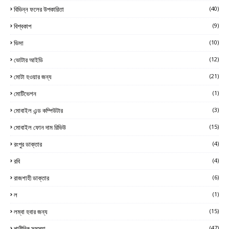
বিভিন্ন ফলের উপকারিতা
(40)
বিশ্বকাপ
(9)
ভিসা
(10)
ভোটার আইডি
(12)
মোটা হওয়ার জন্য
(21)
মোটিভেশন
(1)
মোবাইল এন্ড কম্পিউটার
(3)
মোবাইল ফোন দাম রিভিউ
(15)
রংপুর ডাক্তার
(4)
রবি
(4)
রাজশাহী ডাক্তার
(6)
ল
(1)
লম্বা হবার জন্য
(15)
শারীরিক সমস্যা
(47)