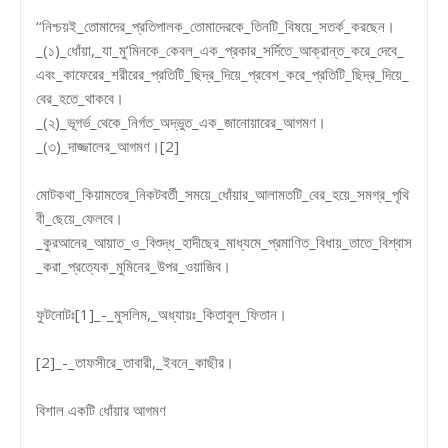
‘‘নিশ্চয়ই_তোমাদের_প্রতিপালক_তোমাদেরকে_তিনটি_বিষয়ে_সতর্ক_করছেন।
_(১)_ধোঁয়া,_যা_মু’মিনকে_কেবল_এক_প্রকার_সর্দিতে_আক্রান্ত_করে_দেবে_
এবং_কাফেরের_শরীরের_প্রতিটি_ছিদ্র_দিয়ে_প্রবেশ_করে_প্রতিটি_ছিদ্র_দিয়ে_
বের_হতে_থাকবে।
_(২)_ভূগর্ভ_থেকে_নির্গত_অদ্ভুত_এক_জানোয়ারের_আগমণ।
_(৩)_দাজ্জালের_আগমণ।[2]
মোটকথা_কিয়ামতের_নিকটবর্তী_সময়ে_ধোঁয়ার_আলামতটি_বের_হয়ে_সমগ্র_পৃথি
বী_ছেয়ে_ফেলবে।
_কুরআনের_আয়াত_ও_বিশুদ্ধ_হাদীছের_মাধ্যমে_প্রমাণিত_বিধায়_তাতে_বিশ্বাস
_করা_প্রত্যেক_মুমিনের_উপর_ওয়াজিব।
ফুটনোটঃ[1]_-_মুসলিম,_অধ্যায়ঃ_কিতাবুল_ফিতান।
[2]_-_তাফসীরে_তাবারী,_ইবনে_কাছীর।
বিশাল একটি ধোঁয়ার আগমণ