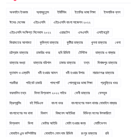
অনলাইন ইনকাম
অ্যাম্বুলেন্স
ইউটিউব
ইতালির ভাষা শিক্ষা
ইসলামিক ব্লগ
ঈদের মেসেজ
এইচএসসি
এইচএসসি বাংলা সাজেশন ২০২২
এইচএসসি সংক্ষিপ্ত সিলেবাস ২০২২
এয়ারটেল
এসএসসি
এসাইনমেন্ট
কিয়ামতের আলামত
কুমিল্লা ডাক্তার
কুষ্টিয়া ডাক্তার
খুলনা ডাক্তার
খেলা
চট্টগ্রাম ডাক্তার
চাকরির খবর
ছবি রিভিউ
টেলিটক
ডাক্তার ও নাম্বার
ডাক্তার বগুড়া
ডাক্তার বরিশাল
ঢাকার ডাক্তার
তথ্য
দিনাজপুর ডাক্তার
দূতাবাস ও এম্বাসি
ধনী হওয়ার আমল
ধনী হওয়ার উপায়
নারায়ণগঞ্জ ডাক্তার
পরকীয়া
পাইবেট চাকরি
পাসপোর্ট
পোল্যান্ডের ভাষা শিক্ষা
প্রযুক্তির খবর
ফরমালিন তথ্য
ফিফা বিশ্বকাপ ২০২২ লাইভ
ফেনী ডাক্তার
ফেসবুক
ফ্রিল্যান্সিং
বই পিডিএফ
বাংলা খবর
বাংলাদেশের সকল থানার মোবাইল নাম্বার
বাংলাদেশের সব থানা
বিকাশ
বিজনেস আইডিয়া
বিভিন্ন ফলের উপকারিতা
বিশ্বকাপ
ভিসা
ভোটার আইডি
মোটা হওয়ার জন্য
মোটিভেশন
মোবাইল এন্ড কম্পিউটার
মোবাইল ফোন দাম রিভিউ
রংপুর ডাক্তার
রবি