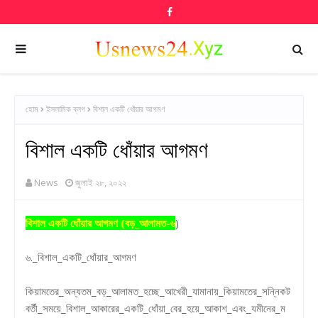
হোম
ইসলামিক ব্লগ
বিশাল একটি ধোঁয়ার আগমণ
বিশাল একটি ধোঁয়ার আগমণ
News
জুলাই ২৮, ২০২২
বিশাল একটি ধোঁয়ার আগমণ (বড়_আলামত-৬
)
৬._বিশাল_একটি_ধোঁয়ার_আগমণ
কিয়ামতের_অন্যতম_বড়_আলামত_হচ্ছে_আখেরী_যামানায়_কিয়ামতের_সন্নিকট
বর্তী_সময়ে_বিশাল_আকারের_একটি_ধোঁয়া_বের_হয়ে_আকাশ_এবং_যমীনের_ম