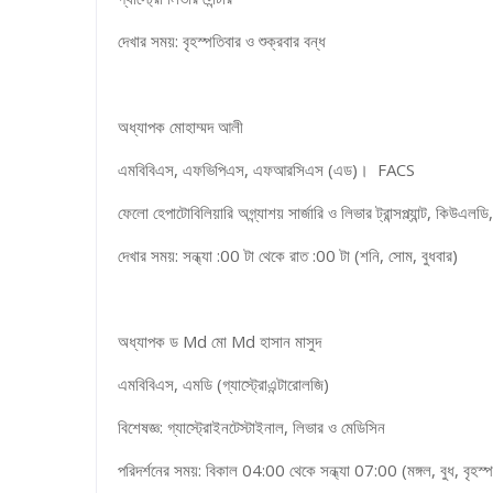
দেখার সময়: বৃহস্পতিবার ও শুক্রবার বন্ধ
অধ্যাপক মোহাম্মদ আলী
এমবিবিএস, এফভিপিএস, এফআরসিএস (এড)। FACS
ফেলো হেপাটোবিলিয়ারি অগ্ন্যাশয় সার্জারি ও লিভার ট্রান্সপ্ল্যান্ট, কিউএলডি,
দেখার সময়: সন্ধ্যা :00 টা থেকে রাত :00 টা (শনি, সোম, বুধবার)
অধ্যাপক ড Md মো Md হাসান মাসুদ
এমবিবিএস, এমডি (গ্যাস্ট্রোএন্টারোলজি)
বিশেষজ্ঞ: গ্যাস্ট্রোইনটেস্টাইনাল, লিভার ও মেডিসিন
পরিদর্শনের সময়: বিকাল 04:00 থেকে সন্ধ্যা 07:00 (মঙ্গল, বুধ, বৃহস্