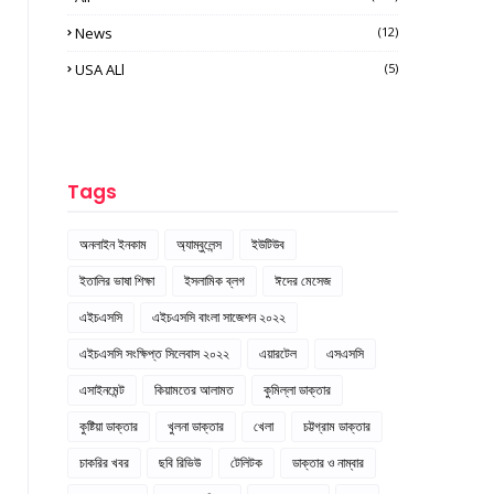
News
(12)
USA ALl
(5)
Tags
অনলাইন ইনকাম
অ্যাম্বুলেন্স
ইউটিউব
ইতালির ভাষা শিক্ষা
ইসলামিক ব্লগ
ঈদের মেসেজ
এইচএসসি
এইচএসসি বাংলা সাজেশন ২০২২
এইচএসসি সংক্ষিপ্ত সিলেবাস ২০২২
এয়ারটেল
এসএসসি
এসাইনমেন্ট
কিয়ামতের আলামত
কুমিল্লা ডাক্তার
কুষ্টিয়া ডাক্তার
খুলনা ডাক্তার
খেলা
চট্টগ্রাম ডাক্তার
চাকরির খবর
ছবি রিভিউ
টেলিটক
ডাক্তার ও নাম্বার