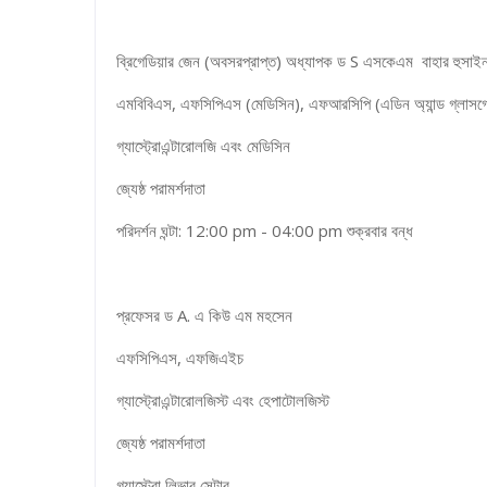
ব্রিগেডিয়ার জেন (অবসরপ্রাপ্ত) অধ্যাপক ড S এসকেএম বাহার হুসাই
এমবিবিএস, এফসিপিএস (মেডিসিন), এফআরসিপি (এডিন অ্যান্ড গ্লাসগ
গ্যাস্ট্রোএন্টারোলজি এবং মেডিসিন
জ্যেষ্ঠ পরামর্শদাতা
পরিদর্শন ঘন্টা: 12:00 pm - 04:00 pm শুক্রবার বন্ধ
প্রফেসর ড A. এ কিউ এম মহসেন
এফসিপিএস, এফজিএইচ
গ্যাস্ট্রোএন্টারোলজিস্ট এবং হেপাটোলজিস্ট
জ্যেষ্ঠ পরামর্শদাতা
গ্যাস্ট্রো লিভার সেন্টার