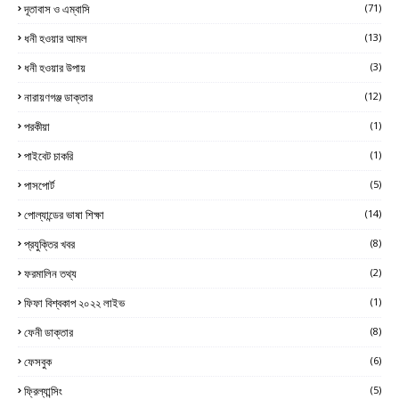
দূতাবাস ও এম্বাসি
(71)
ধনী হওয়ার আমল
(13)
ধনী হওয়ার উপায়
(3)
নারায়ণগঞ্জ ডাক্তার
(12)
পরকীয়া
(1)
পাইবেট চাকরি
(1)
পাসপোর্ট
(5)
পোল্যান্ডের ভাষা শিক্ষা
(14)
প্রযুক্তির খবর
(8)
ফরমালিন তথ্য
(2)
ফিফা বিশ্বকাপ ২০২২ লাইভ
(1)
ফেনী ডাক্তার
(8)
ফেসবুক
(6)
ফ্রিল্যান্সিং
(5)