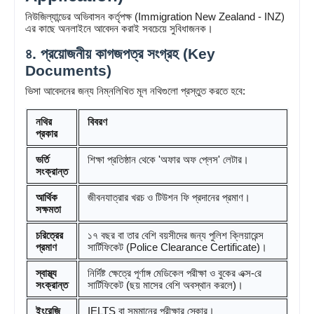
নিউজিল্যান্ডের অভিবাসন কর্তৃপক্ষ (Immigration New Zealand - INZ)
এর কাছে অনলাইনে আবেদন করাই সবচেয়ে সুবিধাজনক।
৪. প্রয়োজনীয় কাগজপত্র সংগ্রহ (Key
Documents)
ভিসা আবেদনের জন্য নিম্নলিখিত মূল নথিগুলো প্রস্তুত করতে হবে:
নথির
বিবরণ
প্রকার
ভর্তি
শিক্ষা প্রতিষ্ঠান থেকে 'অফার অফ প্লেস' লেটার।
সংক্রান্ত
আর্থিক
জীবনযাত্রার খরচ ও টিউশন ফি প্রদানের প্রমাণ।
সক্ষমতা
চরিত্রের
১৭ বছর বা তার বেশি বয়সীদের জন্য পুলিশ ক্লিয়ারেন্স
প্রমাণ
সার্টিফিকেট (Police Clearance Certificate)।
স্বাস্থ্য
নির্দিষ্ট ক্ষেত্রে পূর্ণাঙ্গ মেডিকেল পরীক্ষা ও বুকের এক্স-রে
সংক্রান্ত
সার্টিফিকেট (ছয় মাসের বেশি অবস্থান করলে)।
ইংরেজি
IELTS বা সমমানের পরীক্ষার স্কোর।