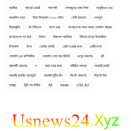
পরকীয়া
পাইবেট চাকরি
পাসপোর্ট
পোল্যান্ডের ভাষা শিক্ষা
প্রযুক্তির খবর
ফরমালিন তথ্য
ফিফা বিশ্বকাপ ২০২২ লাইভ
ফেনী ডাক্তার
ফেসবুক
ফ্রিল্যান্সিং
বই পিডিএফ
বাংলা খবর
বাংলাদেশের সকল থানার মোবাইল নাম্বার
বাংলাদেশের সব থানা
বিকাশ
বিজনেস আইডিয়া
বিভিন্ন ফলের উপকারিতা
বিশ্বকাপ
ভিসা
ভোটার আইডি
মোটা হওয়ার জন্য
মোটিভেশন
মোবাইল এন্ড কম্পিউটার
মোবাইল ফোন দাম রিভিউ
রংপুর ডাক্তার
রবি
রাজশাহী ডাক্তার
ল
লম্বা হবার জন্য
শারীরিক সমস্যা
সরকারি চাকরি
সরকারি চাকরির প্রস্তুতি
সরকারি ছুটির দিন
সিলেট ডাক্তার
স্কিটো সিম
স্বাস্থ্য
হিন্দি গান লিরিক
All
news
USA ALl