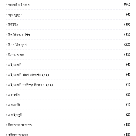
অনলাইন ইনকাম
(186)
অ্যাম্বুলেন্স
(4)
ইউটিউব
(19)
ইতালির ভাষা শিক্ষা
(15)
ইসলামিক ব্লগ
(22)
ঈদের মেসেজ
(15)
এইচএসসি
(4)
এইচএসসি বাংলা সাজেশন ২০২২
(4)
এইচএসসি সংক্ষিপ্ত সিলেবাস ২০২২
(1)
এয়ারটেল
(5)
এসএসসি
(1)
এসাইনমেন্ট
(2)
কিয়ামতের আলামত
(15)
কুমিল্লা ডাক্তার
(15)