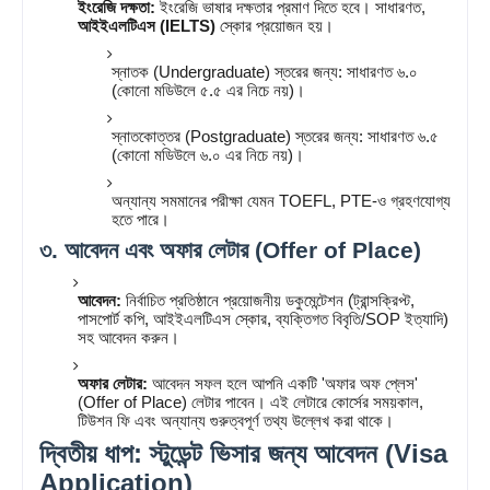
ইংরেজি দক্ষতা:
ইংরেজি ভাষার দক্ষতার প্রমাণ দিতে হবে। সাধারণত,
আইইএলটিএস (IELTS)
স্কোর প্রয়োজন হয়।
স্নাতক (Undergraduate) স্তরের জন্য: সাধারণত ৬.০
(কোনো মডিউলে ৫.৫ এর নিচে নয়)।
স্নাতকোত্তর (Postgraduate) স্তরের জন্য: সাধারণত ৬.৫
(কোনো মডিউলে ৬.০ এর নিচে নয়)।
অন্যান্য সমমানের পরীক্ষা যেমন TOEFL, PTE-ও গ্রহণযোগ্য
হতে পারে।
৩. আবেদন এবং অফার লেটার (Offer of Place)
আবেদন:
নির্বাচিত প্রতিষ্ঠানে প্রয়োজনীয় ডকুমেন্টেশন (ট্রান্সক্রিপ্ট,
পাসপোর্ট কপি, আইইএলটিএস স্কোর, ব্যক্তিগত বিবৃতি/SOP ইত্যাদি)
সহ আবেদন করুন।
অফার লেটার:
আবেদন সফল হলে আপনি একটি 'অফার অফ প্লেস'
(Offer of Place) লেটার পাবেন। এই লেটারে কোর্সের সময়কাল,
টিউশন ফি এবং অন্যান্য গুরুত্বপূর্ণ তথ্য উল্লেখ করা থাকে।
দ্বিতীয় ধাপ: স্টুডেন্ট ভিসার জন্য আবেদন (Visa
Application)