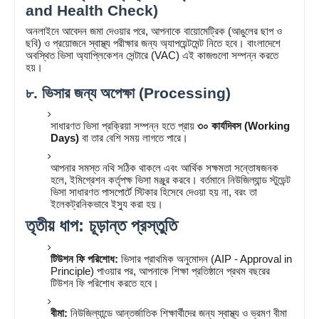
and Health Check)
অনলাইনে আবেদন জমা দেওয়ার পরে, আপনাকে বায়োমেট্রিক (আঙুলের ছাপ ও
ছবি) ও প্রয়োজনে স্বাস্থ্য পরীক্ষার জন্য অ্যাপয়েন্টমেন্ট নিতে হবে। বাংলাদেশে
অবস্থিত ভিসা অ্যাপ্লিকেশন সেন্টারে (VAC) এই কাজগুলো সম্পন্ন করতে
হয়।
৮. ভিসার জন্য অপেক্ষা (Processing)
সাধারণত ভিসা প্রক্রিয়া সম্পন্ন হতে প্রায়
৩০ কার্যদিবস (Working
Days)
বা তার বেশি সময় লাগতে পারে।
আপনার সমস্ত নথি সঠিক থাকলে এবং আর্থিক সক্ষমতা সন্তোষজনক
হলে, ইমিগ্রেশন কর্তৃপক্ষ ভিসা মঞ্জুর করবে। বর্তমানে নিউজিল্যান্ড স্টুডেন্ট
ভিসা সাধারণত পাসপোর্টে স্টিকার হিসেবে দেওয়া হয় না, বরং তা
ইলেকট্রনিকভাবে ইস্যু করা হয়।
তৃতীয় ধাপ: চূড়ান্ত প্রস্তুতি
টিউশন ফি পরিশোধ:
ভিসার প্রাথমিক অনুমোদন (AIP - Approval in
Principle) পাওয়ার পর, আপনাকে শিক্ষা প্রতিষ্ঠানে প্রথম বছরের
টিউশন ফি পরিশোধ করতে হবে।
বীমা:
নিউজিল্যান্ডে আন্তর্জাতিক শিক্ষার্থীদের জন্য স্বাস্থ্য ও ভ্রমণ বীমা