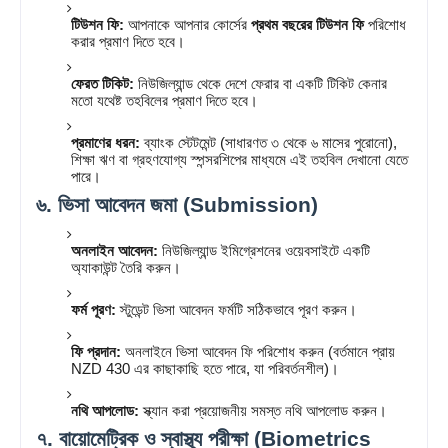
টিউশন ফি:
আপনাকে আপনার কোর্সের
প্রথম বছরের টিউশন ফি
পরিশোধ
করার প্রমাণ দিতে হবে।
ফেরত টিকিট:
নিউজিল্যান্ড থেকে দেশে ফেরার বা একটি টিকিট কেনার
মতো যথেষ্ট তহবিলের প্রমাণ দিতে হবে।
প্রমাণের ধরন:
ব্যাংক স্টেটমেন্ট (সাধারণত ৩ থেকে ৬ মাসের পুরোনো),
শিক্ষা ঋণ বা গ্রহণযোগ্য স্পন্সরশিপের মাধ্যমে এই তহবিল দেখানো যেতে
পারে।
৬. ভিসা আবেদন জমা (Submission)
অনলাইন আবেদন:
নিউজিল্যান্ড ইমিগ্রেশনের ওয়েবসাইটে একটি
অ্যাকাউন্ট তৈরি করুন।
ফর্ম পূরণ:
স্টুডেন্ট ভিসা আবেদন ফর্মটি সঠিকভাবে পূরণ করুন।
ফি প্রদান:
অনলাইনে ভিসা আবেদন ফি পরিশোধ করুন (বর্তমানে প্রায়
NZD 430 এর কাছাকাছি হতে পারে, যা পরিবর্তনশীল)।
নথি আপলোড:
স্ক্যান করা প্রয়োজনীয় সমস্ত নথি আপলোড করুন।
৭. বায়োমেট্রিক ও স্বাস্থ্য পরীক্ষা (Biometrics