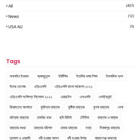
All
(457)
News
(12)
USA ALl
(5)
Tags
অনলাইন ইনকাম
অ্যাম্বুলেন্স
ইউটিউব
ইতালির ভাষা শিক্ষা
ইসলামিক ব্লগ
ঈদের মেসেজ
এইচএসসি
এইচএসসি বাংলা সাজেশন ২০২২
এইচএসসি সংক্ষিপ্ত সিলেবাস ২০২২
এয়ারটেল
এসএসসি
এসাইনমেন্ট
কিয়ামতের আলামত
কুমিল্লা ডাক্তার
কুষ্টিয়া ডাক্তার
খুলনা ডাক্তার
খেলা
চট্টগ্রাম ডাক্তার
চাকরির খবর
ছবি রিভিউ
টেলিটক
ডাক্তার ও নাম্বার
ডাক্তার বগুড়া
ডাক্তার বরিশাল
ঢাকার ডাক্তার
তথ্য
দিনাজপুর ডাক্তার
দূতাবাস ও এম্বাসি
ধনী হওয়ার আমল
ধনী হওয়ার উপায়
নারায়ণগঞ্জ ডাক্তার