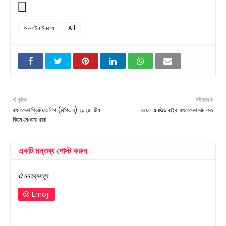
অনলাইন ইনকাম
All
পূর্বতন
নবীনতর
বাংলাদেশ প্রিমিয়ার লিগ (বিপিএল) ২০২৫: টিম
রয়েল এনফিল্ড বাইক বাংলাদেশ দাম কত
কিনে নেওয়ার খরচ
একটি মন্তব্য পোস্ট করুন
0 মন্তব্যসমূহ
Emoji