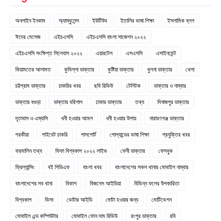
অনলাইন ইনকাম
অ্যাম্বুলেন্স
ইউটিউব
ইতালির ভাষা শিক্ষা
ইসলামিক ব্লগ
ঈদের মেসেজ
এইচএসসি
এইচএসসি বাংলা সাজেশন ২০২২
এইচএসসি সংক্ষিপ্ত সিলেবাস ২০২২
এয়ারটেল
এসএসসি
এসাইনমেন্ট
কিয়ামতের আলামত
কুমিল্লা ডাক্তার
কুষ্টিয়া ডাক্তার
খুলনা ডাক্তার
খেলা
চট্টগ্রাম ডাক্তার
চাকরির খবর
ছবি রিভিউ
টেলিটক
ডাক্তার ও নাম্বার
ডাক্তার বগুড়া
ডাক্তার বরিশাল
ঢাকার ডাক্তার
তথ্য
দিনাজপুর ডাক্তার
দূতাবাস ও এম্বাসি
ধনী হওয়ার আমল
ধনী হওয়ার উপায়
নারায়ণগঞ্জ ডাক্তার
পরকীয়া
পাইবেট চাকরি
পাসপোর্ট
পোল্যান্ডের ভাষা শিক্ষা
প্রযুক্তির খবর
ফরমালিন তথ্য
ফিফা বিশ্বকাপ ২০২২ লাইভ
ফেনী ডাক্তার
ফেসবুক
ফ্রিল্যান্সিং
বই পিডিএফ
বাংলা খবর
বাংলাদেশের সকল থানার মোবাইল নাম্বার
বাংলাদেশের সব থানা
বিকাশ
বিজনেস আইডিয়া
বিভিন্ন ফলের উপকারিতা
বিশ্বকাপ
ভিসা
ভোটার আইডি
মোটা হওয়ার জন্য
মোটিভেশন
মোবাইল এন্ড কম্পিউটার
মোবাইল ফোন দাম রিভিউ
রংপুর ডাক্তার
রবি