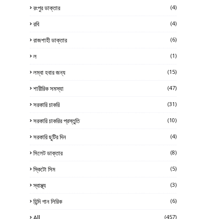
রংপুর ডাক্তার
(4)
রবি
(4)
রাজশাহী ডাক্তার
(6)
ল
(1)
লম্বা হবার জন্য
(15)
শারীরিক সমস্যা
(47)
সরকারি চাকরি
(31)
সরকারি চাকরির প্রস্তুতি
(10)
সরকারি ছুটির দিন
(4)
সিলেট ডাক্তার
(8)
স্কিটো সিম
(5)
স্বাস্থ্য
(3)
হিন্দি গান লিরিক
(6)
All
(457)