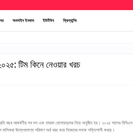
খবর
অনলাইন ইনকাম
ইউটিউব
ফ্রিল্যান্সিং
২০২৫: টিম কিনে নেওয়ার খরচ
প্রতি বছর আকর্ষণীয় সব দল এবং তারকা খেলোয়াড়দের নিয়ে অনুষ্ঠিত হয়। ২০২৫ সালের বিপিএল
্ন দল মালিকরা উল্লেখযোগ্য পরিমাণ অর্থ খরচ করে নিজেদের দলকে শক্তিশালী করছে।