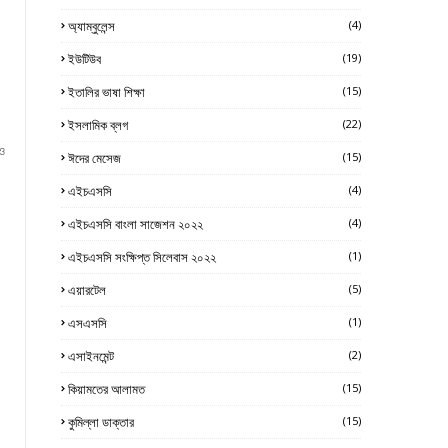
অ্যাম্বুলেন্স
(4)
ইউটিউব
(19)
ইতালির ভাষা শিক্ষা
(15)
ইসলামিক ব্লগ
(22)
ও
ঈদের মেসেজ
(15)
এইচএসসি
(4)
এইচএসসি বাংলা সাজেশন ২০২২
(4)
এইচএসসি সংক্ষিপ্ত সিলেবাস ২০২২
(1)
এয়ারটেল
(5)
এসএসসি
(1)
এসাইনমেন্ট
(2)
কিয়ামতের আলামত
(15)
কুমিল্লা ডাক্তার
(15)