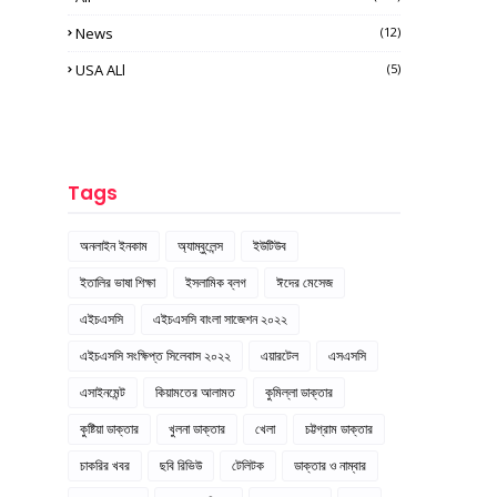
News
(12)
USA ALl
(5)
Tags
অনলাইন ইনকাম
অ্যাম্বুলেন্স
ইউটিউব
ইতালির ভাষা শিক্ষা
ইসলামিক ব্লগ
ঈদের মেসেজ
এইচএসসি
এইচএসসি বাংলা সাজেশন ২০২২
এইচএসসি সংক্ষিপ্ত সিলেবাস ২০২২
এয়ারটেল
এসএসসি
এসাইনমেন্ট
কিয়ামতের আলামত
কুমিল্লা ডাক্তার
কুষ্টিয়া ডাক্তার
খুলনা ডাক্তার
খেলা
চট্টগ্রাম ডাক্তার
চাকরির খবর
ছবি রিভিউ
টেলিটক
ডাক্তার ও নাম্বার