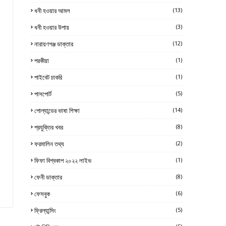
ধনী হওয়ার আমল
(13)
ধনী হওয়ার উপায়
(3)
নারায়ণগঞ্জ ডাক্তার
(12)
পরকীয়া
(1)
পাইবেট চাকরি
(1)
পাসপোর্ট
(5)
পোল্যান্ডের ভাষা শিক্ষা
(14)
প্রযুক্তির খবর
(8)
ফরমালিন তথ্য
(2)
ফিফা বিশ্বকাপ ২০২২ লাইভ
(1)
ফেনী ডাক্তার
(8)
ফেসবুক
(6)
ফ্রিল্যান্সিং
(5)