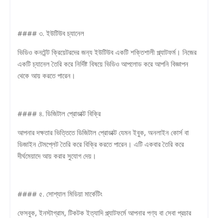
#### ৩. ইউটিউব চ্যানেল
ভিডিও কনটেন্ট ক্রিয়েটরদের জন্য ইউটিউব একটি শক্তিশালী প্ল্যাটফর্ম। নিজের
একটি চ্যানেল তৈরি করে নির্দিষ্ট বিষয়ে ভিডিও আপলোড করে আপনি বিজ্ঞাপন
থেকে আয় করতে পারেন।
#### ৪. ডিজিটাল প্রোডাক্ট বিক্রি
আপনার দক্ষতার ভিত্তিতে ডিজিটাল প্রোডাক্ট যেমন ইবুক, অনলাইন কোর্স বা
ডিজাইন টেমপ্লেট তৈরি করে বিক্রি করতে পারেন। এটি একবার তৈরি করে
দীর্ঘমেয়াদে আয় করার সুযোগ দেয়।
#### ৫. সোশ্যাল মিডিয়া মার্কেটিং
ফেসবুক, ইনস্টাগ্রাম, টিকটক ইত্যাদি প্ল্যাটফর্মে আপনার পণ্য বা সেবা প্রচার