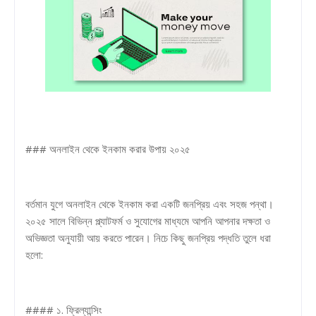
### অনলাইন থেকে ইনকাম করার উপায় ২০২৫
বর্তমান যুগে অনলাইন থেকে ইনকাম করা একটি জনপ্রিয় এবং সহজ পন্থা।
২০২৫ সালে বিভিন্ন প্ল্যাটফর্ম ও সুযোগের মাধ্যমে আপনি আপনার দক্ষতা ও
অভিজ্ঞতা অনুযায়ী আয় করতে পারেন। নিচে কিছু জনপ্রিয় পদ্ধতি তুলে ধরা
হলো:
#### ১. ফ্রিল্যান্সিং