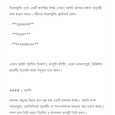
ফ্রিল্যান্সিং হলো একটি জনপ্রিয় উপায় যেখানে আপনি আপনার দক্ষতা অনুযায়ী
কাজ করতে পারেন। বিভিন্ন ফ্রিল্যান্সিং প্ল্যাটফর্ম যেমন:
- **Upwork**
- **Fiverr**
- **Freelancer**
এখানে আপনি গ্রাফিক ডিজাইন, কনটেন্ট রাইটিং, ওয়েব ডেভেলপমেন্ট, ডিজিটাল
মার্কেটিং ইত্যাদি কাজে নিযুক্ত হতে পারেন।
#### ২. ব্লগিং
আপনার পছন্দের বিষয়ে ব্লগ শুরু করা একটি চমৎকার উপায়। আপনি গুগল
অ্যাডসেন্স, অ্যাফিলিয়েট মার্কেটিং বা স্পনসরশিপের মাধ্যমে আয় করতে পারেন।
সফল ব্লগ তৈরি করতে নিয়মিত ও মানসম্মত কনটেন্ট তৈরি করুন।