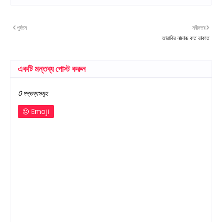
পূর্বতন
নবীনতর
তারাবির নামাজ কত রাকাত
একটি মন্তব্য পোস্ট করুন
0 মন্তব্যসমূহ
Emoji