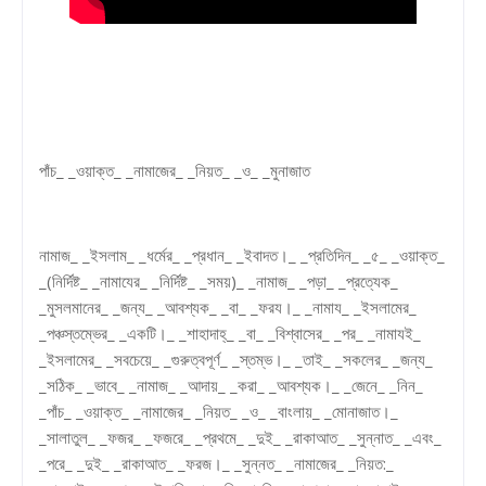
পাঁচ_ _ওয়াক্ত_ _নামাজের_ _নিয়ত_ _ও_ _মুনাজাত
নামাজ_ _ইসলাম_ _ধর্মের_ _প্রধান_ _ইবাদত।_ _প্রতিদিন_ _৫_ _ওয়াক্ত_
_(নির্দিষ্ট_ _নামাযের_ _নির্দিষ্ট_ _সময়)_ _নামাজ_ _পড়া_ _প্রত্যেক_
_মুসলমানের_ _জন্য_ _আবশ্যক_ _বা_ _ফরয‌।_ _নামায_ _ইসলামের_
_পঞ্চস্তম্ভের_ _একটি।_ _শাহাদাহ্‌_ _বা_ _বিশ্বাসের_ _পর_ _নামাযই_
_ইসলামের_ _সবচেয়ে_ _গুরুত্বপূর্ণ_ _স্তম্ভ।_ _তাই_ _সকলের_ _জন্য_
_সঠিক_ _ভাবে_ _নামাজ_ _আদায়_ _করা_ _আবশ্যক।_ _জেনে_ _নিন_
_পাঁচ_ _ওয়াক্ত_ _নামাজের_ _নিয়ত_ _ও_ _বাংলায়_ _মোনাজাত।_
_সালাতুল_ _ফজর_ _ফজরে_ _প্রথমে_ _দুই_ _রাকাআত_ _সুন্নাত_ _এবং_
_পরে_ _দুই_ _রাকাআত_ _ফরজ।_ _সুন্নত_ _নামাজের_ _নিয়ত:_