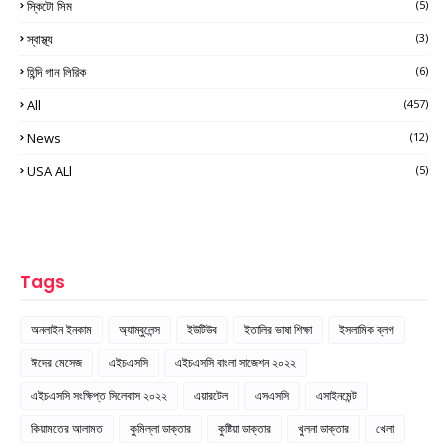
স্কিটো সিম
(5)
স্বাস্থ্য
(3)
হিন্দি গান লিরিক
(6)
All
(457)
News
(12)
USA ALl
(5)
Tags
অনলাইন ইনকাম
অ্যাম্বুলেন্স
ইউটিউব
ইতালির ভাষা শিক্ষা
ইসলামিক ব্লগ
ঈদের মেসেজ
এইচএসসি
এইচএসসি বাংলা সাজেশন ২০২২
এইচএসসি সংক্ষিপ্ত সিলেবাস ২০২২
এয়ারটেল
এসএসসি
এসাইনমেন্ট
কিয়ামতের আলামত
কুমিল্লা ডাক্তার
কুষ্টিয়া ডাক্তার
খুলনা ডাক্তার
খেলা