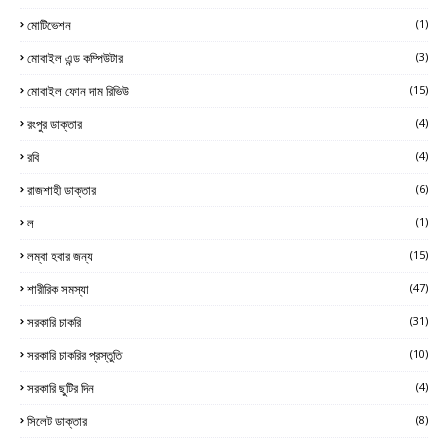
মোটিভেশন
(1)
মোবাইল এন্ড কম্পিউটার
(3)
মোবাইল ফোন দাম রিভিউ
(15)
রংপুর ডাক্তার
(4)
রবি
(4)
রাজশাহী ডাক্তার
(6)
ল
(1)
লম্বা হবার জন্য
(15)
শারীরিক সমস্যা
(47)
সরকারি চাকরি
(31)
সরকারি চাকরির প্রস্তুতি
(10)
সরকারি ছুটির দিন
(4)
সিলেট ডাক্তার
(8)