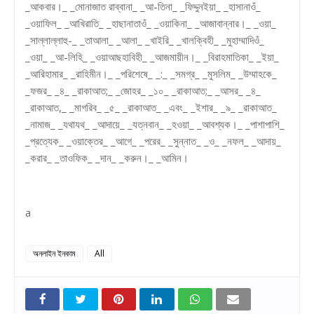
_আকবার।_ _মোনাজাত রাব্বানা_ _আ-তিনা_ _ফিদ্দুনইয়া_ _হাসানাওঁ_
_ওয়াফিল_ _আখিরাতি_ _হাছানাতাওঁ_ _ওয়াকিনা_ _আজাবান্নার।_ _ওয়া_
_সাল্লাল্লাহু-_ _তাআলা_ _আলা_ _খাইরি_ _খালক্বিহী_ _মুহাম্মাদিওঁ_
_ওয়া_ _আ-লিহি_ _ওয়াআছহাবিহী_ _আজমায়ীন।_ _বিরাহমাতিকা_ _ইয়া_
_আরিহামার_ _রাহিমীন।_ _পরিশেষে_ _:_ _সমগ্র_ _মুসলিম_ _উম্মাহকে_
_ফজর_ _৪_ _রাকাআত;_ _জোহর_ _১০_ _রাকাআত;_ _আসর_ _৪_
_রাকাআত,_ _মাগরিব_ _৫_ _রাকাআত_ _এবং_ _ইশার_ _৯_ _রাকাআত_
_নামাজ_ _যথাযথ_ _আদায়ে_ _যত্নবান_ _হওয়া_ _আবশ্যক।_ _পাশাপাশি_
_প্রত্যেক_ _ওয়াক্তের_ _আগে_ _পরের_ _সুন্নাত_ _ও_ _নফল_ _আদায়_
_করার_ _তাওফিক_ _দান_ _করুন।_ _আমিন।
a
অনলাইন ইনকাম
All