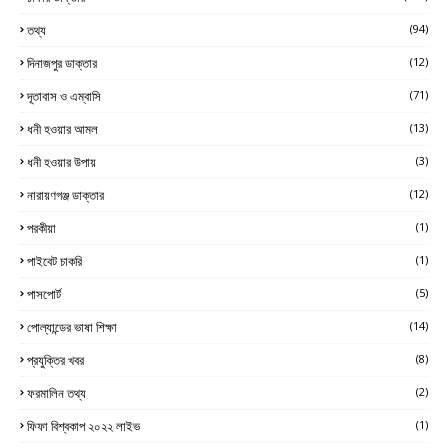
তথ্য
(94)
দিনাজপুর ডাক্তার
(12)
দূতাবাস ও এম্বাসি
(71)
ধনী হওয়ার আমল
(13)
ধনী হওয়ার উপায়
(3)
নারায়ণগঞ্জ ডাক্তার
(12)
পরকীয়া
(1)
পাইবেট চাকরি
(1)
পাসপোর্ট
(5)
পোল্যান্ডের ভাষা শিক্ষা
(14)
প্রযুক্তির খবর
(8)
ফরমালিন তথ্য
(2)
ফিফা বিশ্বকাপ ২০২২ লাইভ
(1)