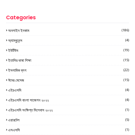
Categories
অনলাইন ইনকাম
(186)
অ্যাম্বুলেন্স
(4)
ইউটিউব
(19)
ইতালির ভাষা শিক্ষা
(15)
ইসলামিক ব্লগ
(22)
ঈদের মেসেজ
(15)
এইচএসসি
(4)
এইচএসসি বাংলা সাজেশন ২০২২
(4)
এইচএসসি সংক্ষিপ্ত সিলেবাস ২০২২
(1)
এয়ারটেল
(5)
এসএসসি
(1)