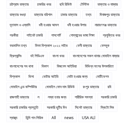
চট্টগ্রাম ডাক্তার
চাকরির খবর
ছবি রিভিউ
টেলিটক
ডাক্তার ও নাম্বার
ডাক্তার বগুড়া
ডাক্তার বরিশাল
ঢাকার ডাক্তার
তথ্য
দিনাজপুর ডাক্তার
দূতাবাস ও এম্বাসি
ধনী হওয়ার আমল
ধনী হওয়ার উপায়
নারায়ণগঞ্জ ডাক্তার
পরকীয়া
পাইবেট চাকরি
পাসপোর্ট
পোল্যান্ডের ভাষা শিক্ষা
প্রযুক্তির খবর
ফরমালিন তথ্য
ফিফা বিশ্বকাপ ২০২২ লাইভ
ফেনী ডাক্তার
ফেসবুক
ফ্রিল্যান্সিং
বই পিডিএফ
বাংলা খবর
বাংলাদেশের সকল থানার মোবাইল নাম্বার
বাংলাদেশের সব থানা
বিকাশ
বিজনেস আইডিয়া
বিভিন্ন ফলের উপকারিতা
বিশ্বকাপ
ভিসা
ভোটার আইডি
মোটা হওয়ার জন্য
মোটিভেশন
মোবাইল এন্ড কম্পিউটার
মোবাইল ফোন দাম রিভিউ
রংপুর ডাক্তার
রবি
রাজশাহী ডাক্তার
ল
লম্বা হবার জন্য
শারীরিক সমস্যা
সরকারি চাকরি
সরকারি চাকরির প্রস্তুতি
সরকারি ছুটির দিন
সিলেট ডাক্তার
স্কিটো সিম
স্বাস্থ্য
হিন্দি গান লিরিক
All
news
USA ALl