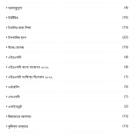
অ্যাম্বুলেন্স
(4)
ইউটিউব
(19)
ইতালির ভাষা শিক্ষা
(15)
ইসলামিক ব্লগ
(22)
ঈদের মেসেজ
(15)
এইচএসসি
(4)
এইচএসসি বাংলা সাজেশন ২০২২
(4)
এইচএসসি সংক্ষিপ্ত সিলেবাস ২০২২
(1)
এয়ারটেল
(5)
এসএসসি
(1)
এসাইনমেন্ট
(2)
কিয়ামতের আলামত
(15)
কুমিল্লা ডাক্তার
(15)