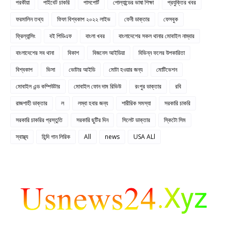
পরকীয়া
পাইবেট চাকরি
পাসপোর্ট
পোল্যান্ডের ভাষা শিক্ষা
প্রযুক্তির খবর
ফরমালিন তথ্য
ফিফা বিশ্বকাপ ২০২২ লাইভ
ফেনী ডাক্তার
ফেসবুক
ফ্রিল্যান্সিং
বই পিডিএফ
বাংলা খবর
বাংলাদেশের সকল থানার মোবাইল নাম্বার
বাংলাদেশের সব থানা
বিকাশ
বিজনেস আইডিয়া
বিভিন্ন ফলের উপকারিতা
বিশ্বকাপ
ভিসা
ভোটার আইডি
মোটা হওয়ার জন্য
মোটিভেশন
মোবাইল এন্ড কম্পিউটার
মোবাইল ফোন দাম রিভিউ
রংপুর ডাক্তার
রবি
রাজশাহী ডাক্তার
ল
লম্বা হবার জন্য
শারীরিক সমস্যা
সরকারি চাকরি
সরকারি চাকরির প্রস্তুতি
সরকারি ছুটির দিন
সিলেট ডাক্তার
স্কিটো সিম
স্বাস্থ্য
হিন্দি গান লিরিক
All
news
USA ALl