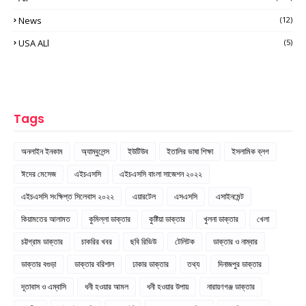
News
(12)
USA ALl
(5)
Tags
অনলাইন ইনকাম
অ্যাম্বুলেন্স
ইউটিউব
ইতালির ভাষা শিক্ষা
ইসলামিক ব্লগ
ঈদের মেসেজ
এইচএসসি
এইচএসসি বাংলা সাজেশন ২০২২
এইচএসসি সংক্ষিপ্ত সিলেবাস ২০২২
এয়ারটেল
এসএসসি
এসাইনমেন্ট
কিয়ামতের আলামত
কুমিল্লা ডাক্তার
কুষ্টিয়া ডাক্তার
খুলনা ডাক্তার
খেলা
চট্টগ্রাম ডাক্তার
চাকরির খবর
ছবি রিভিউ
টেলিটক
ডাক্তার ও নাম্বার
ডাক্তার বগুড়া
ডাক্তার বরিশাল
ঢাকার ডাক্তার
তথ্য
দিনাজপুর ডাক্তার
দূতাবাস ও এম্বাসি
ধনী হওয়ার আমল
ধনী হওয়ার উপায়
নারায়ণগঞ্জ ডাক্তার