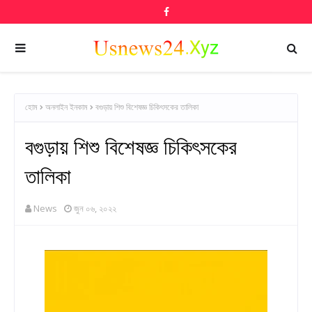
হোম
অনলাইন ইনকাম
বগুড়ায় শিশু বিশেষজ্ঞ চিকিৎসকের তালিকা
বগুড়ায় শিশু বিশেষজ্ঞ চিকিৎসকের
তালিকা
News
জুন ০৬, ২০২২