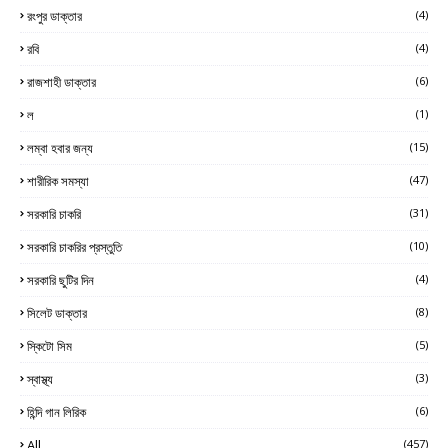
রংপুর ডাক্তার
(4)
রবি
(4)
রাজশাহী ডাক্তার
(6)
ল
(1)
লম্বা হবার জন্য
(15)
শারীরিক সমস্যা
(47)
সরকারি চাকরি
(31)
সরকারি চাকরির প্রস্তুতি
(10)
সরকারি ছুটির দিন
(4)
সিলেট ডাক্তার
(8)
স্কিটো সিম
(5)
স্বাস্থ্য
(3)
হিন্দি গান লিরিক
(6)
All
(457)