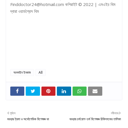
Finddoctor24@hotmail.com কপিরাইট © 2022 | এমএইচ থিম
দ্বারা ওয়ার্ডপ্রেস থিম
অনলাইন ইনকাম
All
পূর্বতন
নবীনতর
বগুড়ার ট্রমা ও অর্থোপেডিক বিশেষজ্ঞ ডা
বগুড়ায় চর্মরোগ-চর্ম বিশেষজ্ঞ চিকিৎসকের তালিকা