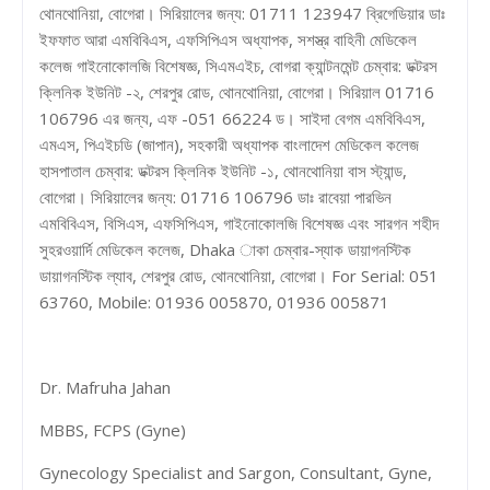
থোনথোনিয়া, বোগেরা। সিরিয়ালের জন্য: 01711 123947 ব্রিগেডিয়ার ডাঃ
ইফফাত আরা এমবিবিএস, এফসিপিএস অধ্যাপক, সশস্ত্র বাহিনী মেডিকেল
কলেজ গাইনোকোলজি বিশেষজ্ঞ, সিএমএইচ, বোগরা ক্যান্টনমেন্ট চেম্বার: ডক্টরস
ক্লিনিক ইউনিট -২, শেরপুর রোড, থোনথোনিয়া, বোগেরা। সিরিয়াল 01716
106796 এর জন্য, এফ -051 66224 ড। সাইদা বেগম এমবিবিএস,
এমএস, পিএইচডি (জাপান), সহকারী অধ্যাপক বাংলাদেশ মেডিকেল কলেজ
হাসপাতাল চেম্বার: ডক্টরস ক্লিনিক ইউনিট -১, থোনথোনিয়া বাস স্ট্যান্ড,
বোগেরা। সিরিয়ালের জন্য: 01716 106796 ডাঃ রাবেয়া পারভিন
এমবিবিএস, বিসিএস, এফসিপিএস, গাইনোকোলজি বিশেষজ্ঞ এবং সারগন শহীদ
সুহরওয়ার্দি মেডিকেল কলেজ, Dhaka াকা চেম্বার-স্যাক ডায়াগনস্টিক
ডায়াগনস্টিক ল্যাব, শেরপুর রোড, থোনথোনিয়া, বোগেরা। For Serial: 051
63760, Mobile: 01936 005870, 01936 005871
Dr. Mafruha Jahan
MBBS, FCPS (Gyne)
Gynecology Specialist and Sargon, Consultant, Gyne,