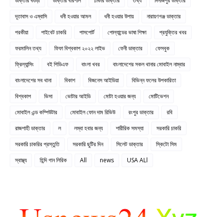
ডাক্তার বগুড়া
ডাক্তার বরিশাল
ঢাকার ডাক্তার
তথ্য
দিনাজপুর ডাক্তার
দূতাবাস ও এম্বাসি
ধনী হওয়ার আমল
ধনী হওয়ার উপায়
নারায়ণগঞ্জ ডাক্তার
পরকীয়া
পাইবেট চাকরি
পাসপোর্ট
পোল্যান্ডের ভাষা শিক্ষা
প্রযুক্তির খবর
ফরমালিন তথ্য
ফিফা বিশ্বকাপ ২০২২ লাইভ
ফেনী ডাক্তার
ফেসবুক
ফ্রিল্যান্সিং
বই পিডিএফ
বাংলা খবর
বাংলাদেশের সকল থানার মোবাইল নাম্বার
বাংলাদেশের সব থানা
বিকাশ
বিজনেস আইডিয়া
বিভিন্ন ফলের উপকারিতা
বিশ্বকাপ
ভিসা
ভোটার আইডি
মোটা হওয়ার জন্য
মোটিভেশন
মোবাইল এন্ড কম্পিউটার
মোবাইল ফোন দাম রিভিউ
রংপুর ডাক্তার
রবি
রাজশাহী ডাক্তার
ল
লম্বা হবার জন্য
শারীরিক সমস্যা
সরকারি চাকরি
সরকারি চাকরির প্রস্তুতি
সরকারি ছুটির দিন
সিলেট ডাক্তার
স্কিটো সিম
স্বাস্থ্য
হিন্দি গান লিরিক
All
news
USA ALl