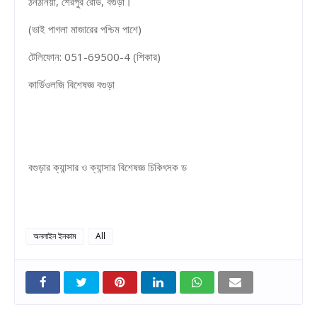
ঠনঠনিয়া, শেরপুর রোড, বগুড়া।
(ভাই পাগলা মাজারের পশ্চিম পাশে)
টেলিফোন: 051-69500-4 (শিকার)
কার্ডিওলজি বিশেষজ্ঞ বগুড়া
বগুড়ার ক্যান্সার ও ক্যান্সার বিশেষজ্ঞ চিকিৎসক ড
অনলাইন ইনকাম
All