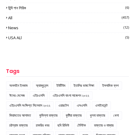
হিন্দি গান লিরিক
(6)
All
(457)
News
(12)
USA ALl
(5)
Tags
অনলাইন ইনকাম
অ্যাম্বুলেন্স
ইউটিউব
ইতালির ভাষা শিক্ষা
ইসলামিক ব্লগ
ঈদের মেসেজ
এইচএসসি
এইচএসসি বাংলা সাজেশন ২০২২
এইচএসসি সংক্ষিপ্ত সিলেবাস ২০২২
এয়ারটেল
এসএসসি
এসাইনমেন্ট
কিয়ামতের আলামত
কুমিল্লা ডাক্তার
কুষ্টিয়া ডাক্তার
খুলনা ডাক্তার
খেলা
চট্টগ্রাম ডাক্তার
চাকরির খবর
ছবি রিভিউ
টেলিটক
ডাক্তার ও নাম্বার