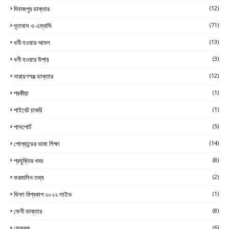
দিনাজপুর ডাক্তার
(12)
দূতাবাস ও এম্বাসি
(71)
ধনী হওয়ার আমল
(13)
ধনী হওয়ার উপায়
(3)
নারায়ণগঞ্জ ডাক্তার
(12)
পরকীয়া
(1)
পাইবেট চাকরি
(1)
পাসপোর্ট
(5)
পোল্যান্ডের ভাষা শিক্ষা
(14)
প্রযুক্তির খবর
(8)
ফরমালিন তথ্য
(2)
ফিফা বিশ্বকাপ ২০২২ লাইভ
(1)
ফেনী ডাক্তার
(8)
ফেসবুক
(6)