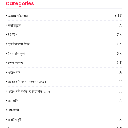
Categories
অনলাইন ইনকাম
(186)
অ্যাম্বুলেন্স
(4)
ইউটিউব
(19)
ইতালির ভাষা শিক্ষা
(15)
ইসলামিক ব্লগ
(22)
ঈদের মেসেজ
(15)
এইচএসসি
(4)
এইচএসসি বাংলা সাজেশন ২০২২
(4)
এইচএসসি সংক্ষিপ্ত সিলেবাস ২০২২
(1)
এয়ারটেল
(5)
এসএসসি
(1)
এসাইনমেন্ট
(2)