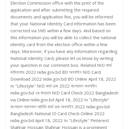
Election Commission office with the print of the
application and after submitting the required
documents and application fee, you will be informed
that your National Identity Card information has been
corrected via SMS within a few days. And based on
this information you will be able to collect the national
identity card from the election office within a few
days. Moreover, if you have any information regarding
National Identity Card, please let us know by writing
your question in our comment box. Related NID কার্ড
ডাউনলোড 2022 nidw.gov.bd BD অনলাইন NID Card
Download 2022 nidw.gov.bd BD Online April 18, 2022
In "Lifestyle" NID কার্ড চেক 2022 বাংলাদেশ অনলাইন
nidw.gov.bd এর মাধ্যমে NID Card Check 2022 Bangladesh
via Online nidw.gov.bd April 18, 2022 In "Lifestyle"
বাংলাদেশ ন্যাশনাল আইডি কার্ড চেক অনলাইন 2022 nidw.gov.bd
Bangladesh National ID Card Check Online 2022
nidw.gov.bd April 18, 2022 In "Lifestyle" Pinterest
Shahriar Hossain Shahriar Hossain is a prominent