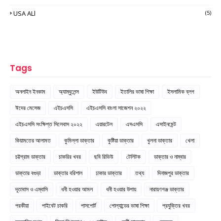
USA ALl
(5)
Tags
অনলাইন ইনকাম
অ্যাম্বুলেন্স
ইউটিউব
ইতালির ভাষা শিক্ষা
ইসলামিক ব্লগ
ঈদের মেসেজ
এইচএসসি
এইচএসসি বাংলা সাজেশন ২০২২
এইচএসসি সংক্ষিপ্ত সিলেবাস ২০২২
এয়ারটেল
এসএসসি
এসাইনমেন্ট
কিয়ামতের আলামত
কুমিল্লা ডাক্তার
কুষ্টিয়া ডাক্তার
খুলনা ডাক্তার
খেলা
চট্টগ্রাম ডাক্তার
চাকরির খবর
ছবি রিভিউ
টেলিটক
ডাক্তার ও নাম্বার
ডাক্তার বগুড়া
ডাক্তার বরিশাল
ঢাকার ডাক্তার
তথ্য
দিনাজপুর ডাক্তার
দূতাবাস ও এম্বাসি
ধনী হওয়ার আমল
ধনী হওয়ার উপায়
নারায়ণগঞ্জ ডাক্তার
পরকীয়া
পাইবেট চাকরি
পাসপোর্ট
পোল্যান্ডের ভাষা শিক্ষা
প্রযুক্তির খবর