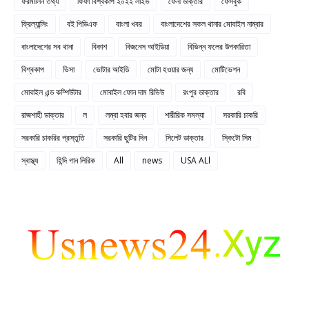
ফরমালিন তথ্য
ফিফা বিশ্বকাপ ২০২২ লাইভ
ফেনী ডাক্তার
ফেসবুক
ফ্রিল্যান্সিং
বই পিডিএফ
বাংলা খবর
বাংলাদেশের সকল থানার মোবাইল নাম্বার
বাংলাদেশের সব থানা
বিকাশ
বিজনেস আইডিয়া
বিভিন্ন ফলের উপকারিতা
বিশ্বকাপ
ভিসা
ভোটার আইডি
মোটা হওয়ার জন্য
মোটিভেশন
মোবাইল এন্ড কম্পিউটার
মোবাইল ফোন দাম রিভিউ
রংপুর ডাক্তার
রবি
রাজশাহী ডাক্তার
ল
লম্বা হবার জন্য
শারীরিক সমস্যা
সরকারি চাকরি
সরকারি চাকরির প্রস্তুতি
সরকারি ছুটির দিন
সিলেট ডাক্তার
স্কিটো সিম
স্বাস্থ্য
হিন্দি গান লিরিক
All
news
USA ALl