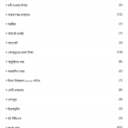
ধনী হওয়ার উপায়
(3)
নারায়ণগঞ্জ ডাক্তার
(12)
পরকীয়া
(1)
পাইবেট চাকরি
(1)
পাসপোর্ট
(5)
পোল্যান্ডের ভাষা শিক্ষা
(14)
প্রযুক্তির খবর
(8)
ফরমালিন তথ্য
(2)
ফিফা বিশ্বকাপ ২০২২ লাইভ
(1)
ফেনী ডাক্তার
(8)
ফেসবুক
(6)
ফ্রিল্যান্সিং
(5)
বই পিডিএফ
(5)
বাংলা খবর
(83)