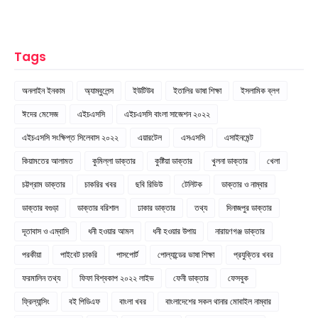
Tags
অনলাইন ইনকাম
অ্যাম্বুলেন্স
ইউটিউব
ইতালির ভাষা শিক্ষা
ইসলামিক ব্লগ
ঈদের মেসেজ
এইচএসসি
এইচএসসি বাংলা সাজেশন ২০২২
এইচএসসি সংক্ষিপ্ত সিলেবাস ২০২২
এয়ারটেল
এসএসসি
এসাইনমেন্ট
কিয়ামতের আলামত
কুমিল্লা ডাক্তার
কুষ্টিয়া ডাক্তার
খুলনা ডাক্তার
খেলা
চট্টগ্রাম ডাক্তার
চাকরির খবর
ছবি রিভিউ
টেলিটক
ডাক্তার ও নাম্বার
ডাক্তার বগুড়া
ডাক্তার বরিশাল
ঢাকার ডাক্তার
তথ্য
দিনাজপুর ডাক্তার
দূতাবাস ও এম্বাসি
ধনী হওয়ার আমল
ধনী হওয়ার উপায়
নারায়ণগঞ্জ ডাক্তার
পরকীয়া
পাইবেট চাকরি
পাসপোর্ট
পোল্যান্ডের ভাষা শিক্ষা
প্রযুক্তির খবর
ফরমালিন তথ্য
ফিফা বিশ্বকাপ ২০২২ লাইভ
ফেনী ডাক্তার
ফেসবুক
ফ্রিল্যান্সিং
বই পিডিএফ
বাংলা খবর
বাংলাদেশের সকল থানার মোবাইল নাম্বার