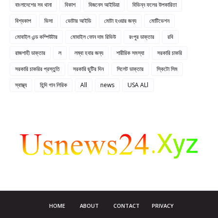
বাংলাদেশের সব থানা
বিকাশ
বিজনেস আইডিয়া
বিভিন্ন ফলের উপকারিতা
বিশ্বকাপ
ভিসা
ভোটার আইডি
মোটা হওয়ার জন্য
মোটিভেশন
মোবাইল এন্ড কম্পিউটার
মোবাইল ফোন দাম রিভিউ
রংপুর ডাক্তার
রবি
রাজশাহী ডাক্তার
ল
লম্বা হবার জন্য
শারীরিক সমস্যা
সরকারি চাকরি
সরকারি চাকরির প্রস্তুতি
সরকারি ছুটির দিন
সিলেট ডাক্তার
স্কিটো সিম
স্বাস্থ্য
হিন্দি গান লিরিক
All
news
USA ALl
HOME
ABOUT
CONTACT
PRIVACY