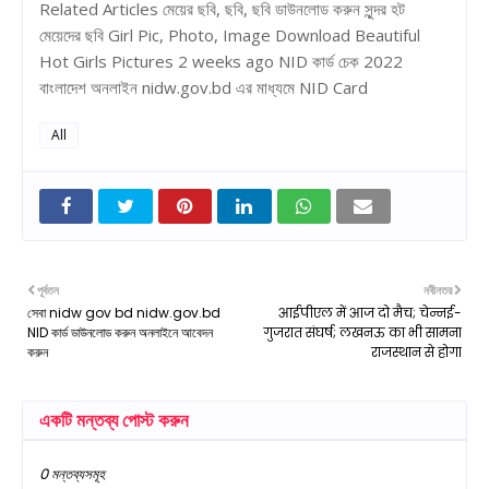
Related Articles মেয়ের ছবি, ছবি, ছবি ডাউনলোড করুন সুন্দর হট
মেয়েদের ছবি Girl Pic, Photo, Image Download Beautiful
Hot Girls Pictures 2 weeks ago NID কার্ড চেক 2022
বাংলাদেশ অনলাইন nidw.gov.bd এর মাধ্যমে NID Card
All
পূর্বতন
নবীনতর
সেবা nidw gov bd nidw.gov.bd
आईपीएल में आज दो मैच; चेन्नई-
NID কার্ড ডাউনলোড করুন অনলাইনে আবেদন
गुजरात संघर्ष; लखनऊ का भी सामना
করুন
राजस्थान से होगा
একটি মন্তব্য পোস্ট করুন
0 মন্তব্যসমূহ