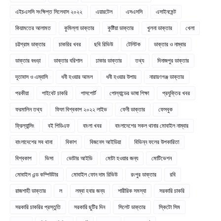
এইচএসসি সংক্ষিপ্ত সিলেবাস ২০২২
এয়ারটেল
এসএসসি
এসাইনমেন্ট
কিয়ামতের আলামত
কুমিল্লা ডাক্তার
কুষ্টিয়া ডাক্তার
খুলনা ডাক্তার
খেলা
চট্টগ্রাম ডাক্তার
চাকরির খবর
ছবি রিভিউ
টেলিটক
ডাক্তার ও নাম্বার
ডাক্তার বগুড়া
ডাক্তার বরিশাল
ঢাকার ডাক্তার
তথ্য
দিনাজপুর ডাক্তার
দূতাবাস ও এম্বাসি
ধনী হওয়ার আমল
ধনী হওয়ার উপায়
নারায়ণগঞ্জ ডাক্তার
পরকীয়া
পাইবেট চাকরি
পাসপোর্ট
পোল্যান্ডের ভাষা শিক্ষা
প্রযুক্তির খবর
ফরমালিন তথ্য
ফিফা বিশ্বকাপ ২০২২ লাইভ
ফেনী ডাক্তার
ফেসবুক
ফ্রিল্যান্সিং
বই পিডিএফ
বাংলা খবর
বাংলাদেশের সকল থানার মোবাইল নাম্বার
বাংলাদেশের সব থানা
বিকাশ
বিজনেস আইডিয়া
বিভিন্ন ফলের উপকারিতা
বিশ্বকাপ
ভিসা
ভোটার আইডি
মোটা হওয়ার জন্য
মোটিভেশন
মোবাইল এন্ড কম্পিউটার
মোবাইল ফোন দাম রিভিউ
রংপুর ডাক্তার
রবি
রাজশাহী ডাক্তার
ল
লম্বা হবার জন্য
শারীরিক সমস্যা
সরকারি চাকরি
সরকারি চাকরির প্রস্তুতি
সরকারি ছুটির দিন
সিলেট ডাক্তার
স্কিটো সিম