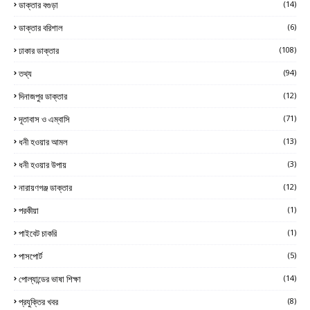
ডাক্তার বগুড়া
(14)
ডাক্তার বরিশাল
(6)
ঢাকার ডাক্তার
(108)
তথ্য
(94)
দিনাজপুর ডাক্তার
(12)
দূতাবাস ও এম্বাসি
(71)
ধনী হওয়ার আমল
(13)
ধনী হওয়ার উপায়
(3)
নারায়ণগঞ্জ ডাক্তার
(12)
পরকীয়া
(1)
পাইবেট চাকরি
(1)
পাসপোর্ট
(5)
পোল্যান্ডের ভাষা শিক্ষা
(14)
প্রযুক্তির খবর
(8)