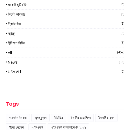
সরকারি ছুটির দিন
(4)
সিলেট ডাক্তার
(8)
স্কিটো সিম
(5)
স্বাস্থ্য
(3)
হিন্দি গান লিরিক
(6)
All
(457)
News
(12)
USA ALl
(5)
Tags
অনলাইন ইনকাম
অ্যাম্বুলেন্স
ইউটিউব
ইতালির ভাষা শিক্ষা
ইসলামিক ব্লগ
ঈদের মেসেজ
এইচএসসি
এইচএসসি বাংলা সাজেশন ২০২২