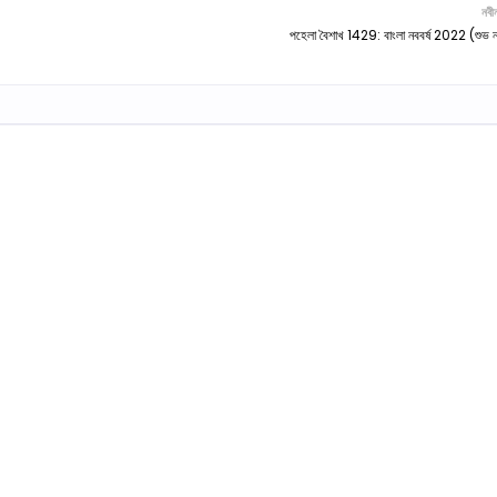
নবী
পহেলা বৈশাখ 1429: বাংলা নববর্ষ 2022 (শুভ নব