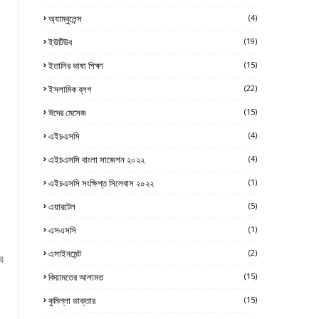
অ্যাম্বুলেন্স
(4)
ইউটিউব
(19)
ইতালির ভাষা শিক্ষা
(15)
ইসলামিক ব্লগ
(22)
ঈদের মেসেজ
(15)
এইচএসসি
(4)
এইচএসসি বাংলা সাজেশন ২০২২
(4)
এইচএসসি সংক্ষিপ্ত সিলেবাস ২০২২
(1)
এয়ারটেল
(5)
এসএসসি
(1)
এসাইনমেন্ট
(2)
র
কিয়ামতের আলামত
(15)
কুমিল্লা ডাক্তার
(15)