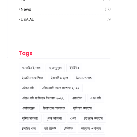
News
(12)
USA ALl
(5)
Tags
অনলাইন ইনকাম
অ্যাম্বুলেন্স
ইউটিউব
ইতালির ভাষা শিক্ষা
ইসলামিক ব্লগ
ঈদের মেসেজ
এইচএসসি
এইচএসসি বাংলা সাজেশন ২০২২
এইচএসসি সংক্ষিপ্ত সিলেবাস ২০২২
এয়ারটেল
এসএসসি
এসাইনমেন্ট
কিয়ামতের আলামত
কুমিল্লা ডাক্তার
কুষ্টিয়া ডাক্তার
খুলনা ডাক্তার
খেলা
চট্টগ্রাম ডাক্তার
চাকরির খবর
ছবি রিভিউ
টেলিটক
ডাক্তার ও নাম্বার