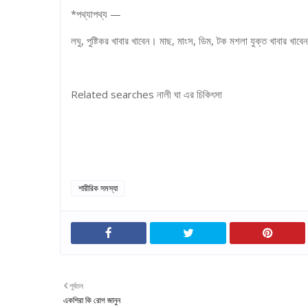
*পথ্যাপথ্য —
লঘু, পুষ্টিকর খাবার খাবেন। মাছ, মাংস, ডিম, টক মশলা যুক্ত খাবার খাবে
Related searches নালী ঘা এর চিকিৎসা
শারীরিক সমস্যা
পূর্বতন
একশিরা কি রোগ জানুন