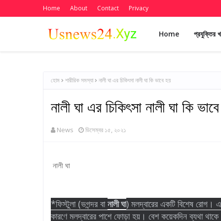
Home
About
Contact
Privacy
Home
প্রযুক্তির 
হোম
শারীরিক সমস্যা
নালী ঘা এর চিকিৎসা নালী ঘা কি ভাবে হয়
নালী ঘা এর চিকিৎসা নালী ঘা কি ভাব
News
ডিসেম্বর ১৫, ২০২১
নালী ঘা
*ফিস্টুলা (ভগন্দর বা
) মলদ্বারের একটি বিশেষ রোগ। এ 
নালী ঘা
কারণে মলদ্বারের পাশে ফোড়া হয়। বেশ কয়েকদিন ব্যথা থাকে