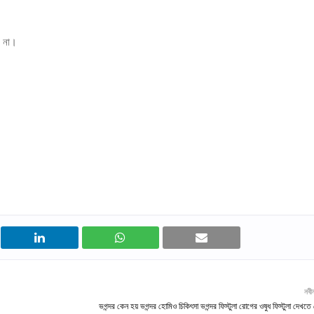
ন না।
নবী
ভগন্দর কেন হয় ভগন্দর হোমিও চিকিৎসা ভগন্দর ফিস্টুলা রোগের ওষুধ ফিস্টুলা দেখত