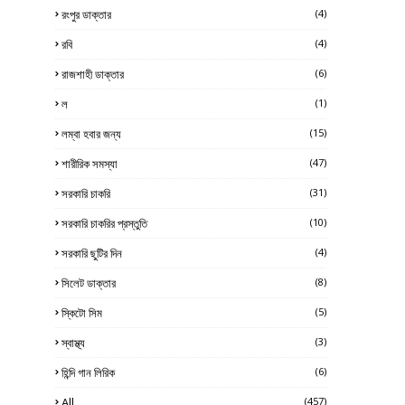
রংপুর ডাক্তার
(4)
রবি
(4)
রাজশাহী ডাক্তার
(6)
ল
(1)
লম্বা হবার জন্য
(15)
শারীরিক সমস্যা
(47)
সরকারি চাকরি
(31)
সরকারি চাকরির প্রস্তুতি
(10)
সরকারি ছুটির দিন
(4)
সিলেট ডাক্তার
(8)
স্কিটো সিম
(5)
স্বাস্থ্য
(3)
হিন্দি গান লিরিক
(6)
All
(457)