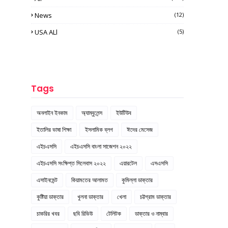
News
(12)
USA ALl
(5)
Tags
অনলাইন ইনকাম
অ্যাম্বুলেন্স
ইউটিউব
ইতালির ভাষা শিক্ষা
ইসলামিক ব্লগ
ঈদের মেসেজ
এইচএসসি
এইচএসসি বাংলা সাজেশন ২০২২
এইচএসসি সংক্ষিপ্ত সিলেবাস ২০২২
এয়ারটেল
এসএসসি
এসাইনমেন্ট
কিয়ামতের আলামত
কুমিল্লা ডাক্তার
কুষ্টিয়া ডাক্তার
খুলনা ডাক্তার
খেলা
চট্টগ্রাম ডাক্তার
চাকরির খবর
ছবি রিভিউ
টেলিটক
ডাক্তার ও নাম্বার