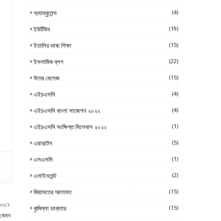
অ্যাম্বুলেন্স
(4)
ইউটিউব
(19)
ইতালির ভাষা শিক্ষা
(15)
ইসলামিক ব্লগ
(22)
ঈদের মেসেজ
(15)
এইচএসসি
(4)
এইচএসসি বাংলা সাজেশন ২০২২
(4)
এইচএসসি সংক্ষিপ্ত সিলেবাস ২০২২
(1)
এয়ারটেল
(5)
এসএসসি
(1)
এসাইনমেন্ট
(2)
কিয়ামতের আলামত
(15)
নতর
কুমিল্লা ডাক্তার
(15)
ে কেমন