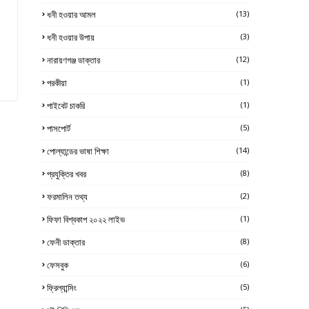
ধনী হওয়ার আমল
(13)
ধনী হওয়ার উপায়
(3)
নারায়ণগঞ্জ ডাক্তার
(12)
পরকীয়া
(1)
পাইবেট চাকরি
(1)
পাসপোর্ট
(5)
পোল্যান্ডের ভাষা শিক্ষা
(14)
প্রযুক্তির খবর
(8)
ফরমালিন তথ্য
(2)
ফিফা বিশ্বকাপ ২০২২ লাইভ
(1)
ফেনী ডাক্তার
(8)
ফেসবুক
(6)
ফ্রিল্যান্সিং
(5)