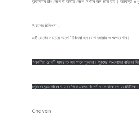
অন্ডকোষে চাপ লেগে বা আঘাত লেগে সেখানে জল জমে যায়। অমবস্যা ও পূ
*রোগের চিকিৎসা –
এই রোগের সবচেয়ে ভালো চিকিৎসা হল যোগ ব্যায়াম ও অপারেশান।
*একশিরা রোগটি সাধারণত হয়ে থাকে পুরুষের। পুরুষের অ-কোষের বাইরের দি
৳পুরুষের অন্ডকোষের বাহিরের দিকে একধরণের পর্দা থাকে যাকে বলা হয় টিউনিক
One vein