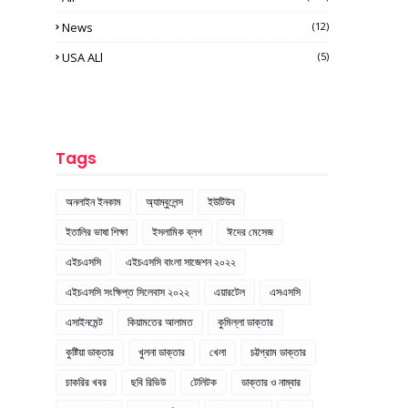
News
(12)
USA ALl
(5)
Tags
অনলাইন ইনকাম
অ্যাম্বুলেন্স
ইউটিউব
ইতালির ভাষা শিক্ষা
ইসলামিক ব্লগ
ঈদের মেসেজ
এইচএসসি
এইচএসসি বাংলা সাজেশন ২০২২
এইচএসসি সংক্ষিপ্ত সিলেবাস ২০২২
এয়ারটেল
এসএসসি
এসাইনমেন্ট
কিয়ামতের আলামত
কুমিল্লা ডাক্তার
কুষ্টিয়া ডাক্তার
খুলনা ডাক্তার
খেলা
চট্টগ্রাম ডাক্তার
চাকরির খবর
ছবি রিভিউ
টেলিটক
ডাক্তার ও নাম্বার