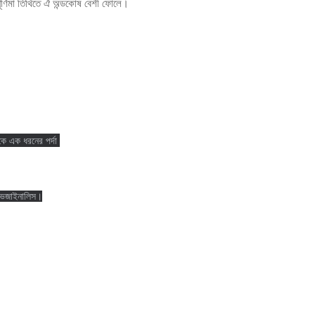
র্ণিমা তিথিতে ঐ অন্ডকোষ বেশী ফোলে।
কে এক ধরনের পর্দা
া ভেজাইনালিস।