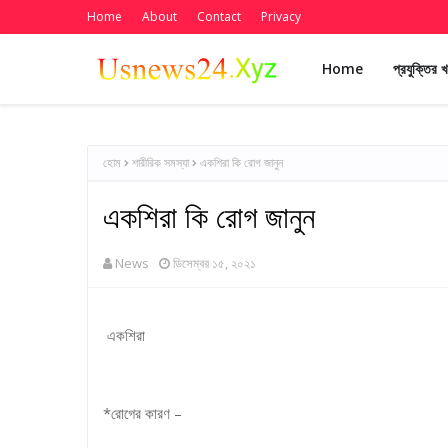
Home
About
Contact
Privacy
Home
প্রযুক্তির 
হোম
শারীরিক সমস্যা
একশিরা কি রোগ জানুন
একশিরা কি রোগ জানুন
News
ডিসেম্বর ১৫, ২০২১
একশিরা
*রোগের কারণ –