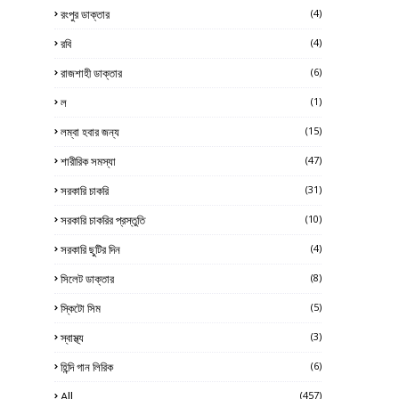
রংপুর ডাক্তার
(4)
রবি
(4)
রাজশাহী ডাক্তার
(6)
ল
(1)
লম্বা হবার জন্য
(15)
শারীরিক সমস্যা
(47)
সরকারি চাকরি
(31)
সরকারি চাকরির প্রস্তুতি
(10)
সরকারি ছুটির দিন
(4)
সিলেট ডাক্তার
(8)
স্কিটো সিম
(5)
স্বাস্থ্য
(3)
হিন্দি গান লিরিক
(6)
All
(457)