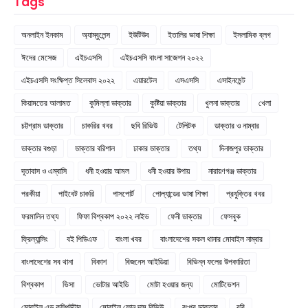
Tags
অনলাইন ইনকাম
অ্যাম্বুলেন্স
ইউটিউব
ইতালির ভাষা শিক্ষা
ইসলামিক ব্লগ
ঈদের মেসেজ
এইচএসসি
এইচএসসি বাংলা সাজেশন ২০২২
এইচএসসি সংক্ষিপ্ত সিলেবাস ২০২২
এয়ারটেল
এসএসসি
এসাইনমেন্ট
কিয়ামতের আলামত
কুমিল্লা ডাক্তার
কুষ্টিয়া ডাক্তার
খুলনা ডাক্তার
খেলা
চট্টগ্রাম ডাক্তার
চাকরির খবর
ছবি রিভিউ
টেলিটক
ডাক্তার ও নাম্বার
ডাক্তার বগুড়া
ডাক্তার বরিশাল
ঢাকার ডাক্তার
তথ্য
দিনাজপুর ডাক্তার
দূতাবাস ও এম্বাসি
ধনী হওয়ার আমল
ধনী হওয়ার উপায়
নারায়ণগঞ্জ ডাক্তার
পরকীয়া
পাইবেট চাকরি
পাসপোর্ট
পোল্যান্ডের ভাষা শিক্ষা
প্রযুক্তির খবর
ফরমালিন তথ্য
ফিফা বিশ্বকাপ ২০২২ লাইভ
ফেনী ডাক্তার
ফেসবুক
ফ্রিল্যান্সিং
বই পিডিএফ
বাংলা খবর
বাংলাদেশের সকল থানার মোবাইল নাম্বার
বাংলাদেশের সব থানা
বিকাশ
বিজনেস আইডিয়া
বিভিন্ন ফলের উপকারিতা
বিশ্বকাপ
ভিসা
ভোটার আইডি
মোটা হওয়ার জন্য
মোটিভেশন
মোবাইল এন্ড কম্পিউটার
মোবাইল ফোন দাম রিভিউ
রংপুর ডাক্তার
রবি