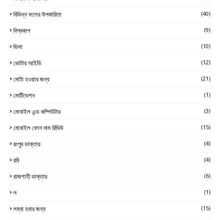
বিভিন্ন ফলের উপকারিতা
(40)
বিশ্বকাপ
(9)
ভিসা
(10)
ভোটার আইডি
(12)
মোটা হওয়ার জন্য
(21)
মোটিভেশন
(1)
মোবাইল এন্ড কম্পিউটার
(3)
মোবাইল ফোন দাম রিভিউ
(15)
রংপুর ডাক্তার
(4)
রবি
(4)
রাজশাহী ডাক্তার
(6)
ল
(1)
লম্বা হবার জন্য
(15)