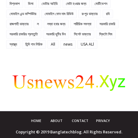
বিশ্বকাপ
ভিসা
ভোটার আইডি
মোটা হওয়ার জন্য
মোটিভেশন
মোবাইল এন্ড কম্পিউটার
মোবাইল ফোন দাম রিভিউ
রংপুর ডাক্তার
রবি
রাজশাহী ডাক্তার
ল
লম্বা হবার জন্য
শারীরিক সমস্যা
সরকারি চাকরি
সরকারি চাকরির প্রস্তুতি
সরকারি ছুটির দিন
সিলেট ডাক্তার
স্কিটো সিম
স্বাস্থ্য
হিন্দি গান লিরিক
All
news
USA ALl
HOME
ABOUT
CONTACT
PRIVACY
Copyright © 2019 Banglatechblog. All Rights Reserved.