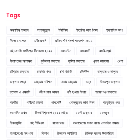
Tags
অনলাইন ইনকাম
অ্যাম্বুলেন্স
ইউটিউব
ইতালির ভাষা শিক্ষা
ইসলামিক ব্লগ
ঈদের মেসেজ
এইচএসসি
এইচএসসি বাংলা সাজেশন ২০২২
এইচএসসি সংক্ষিপ্ত সিলেবাস ২০২২
এয়ারটেল
এসএসসি
এসাইনমেন্ট
কিয়ামতের আলামত
কুমিল্লা ডাক্তার
কুষ্টিয়া ডাক্তার
খুলনা ডাক্তার
খেলা
চট্টগ্রাম ডাক্তার
চাকরির খবর
ছবি রিভিউ
টেলিটক
ডাক্তার ও নাম্বার
ডাক্তার বগুড়া
ডাক্তার বরিশাল
ঢাকার ডাক্তার
তথ্য
দিনাজপুর ডাক্তার
দূতাবাস ও এম্বাসি
ধনী হওয়ার আমল
ধনী হওয়ার উপায়
নারায়ণগঞ্জ ডাক্তার
পরকীয়া
পাইবেট চাকরি
পাসপোর্ট
পোল্যান্ডের ভাষা শিক্ষা
প্রযুক্তির খবর
ফরমালিন তথ্য
ফিফা বিশ্বকাপ ২০২২ লাইভ
ফেনী ডাক্তার
ফেসবুক
ফ্রিল্যান্সিং
বই পিডিএফ
বাংলা খবর
বাংলাদেশের সকল থানার মোবাইল নাম্বার
বাংলাদেশের সব থানা
বিকাশ
বিজনেস আইডিয়া
বিভিন্ন ফলের উপকারিতা