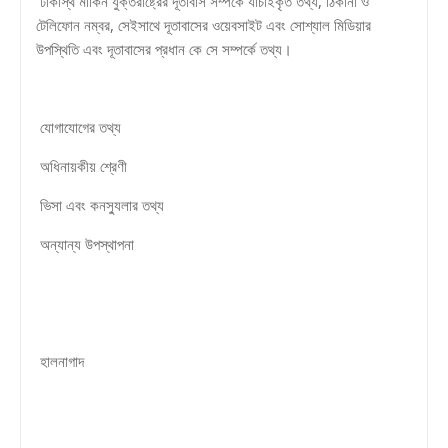
ঢাকাস্থ মার্কিন যুক্তরাষ্ট্রের দূতাবাস সম্পর্কে যাচাইকৃত তথ্য, ঠিকানা ও
টেলিফোন নম্বর, সেইসাথে দূতাবাসের ওয়েবসাইট এবং সোশ্যাল মিডিয়ার
উপস্থিতি এবং দূতাবাসের প্রধান কে সে সম্পর্কে তথ্য।
যোগাযোগের তথ্য
অধিনায়কীয় শ্রেণী
ভিসা এবং কনস্যুলার তথ্য
অন্যান্য উপস্থাপনা
হালনাগাদ