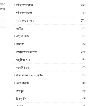
নতর
ধনী হওয়ার আমল
(13)
াম্বার
ধনী হওয়ার উপায়
(3)
নারায়ণগঞ্জ ডাক্তার
(12)
পরকীয়া
(1)
পাইবেট চাকরি
(1)
পাসপোর্ট
(5)
পোল্যান্ডের ভাষা শিক্ষা
(14)
প্রযুক্তির খবর
(8)
ফরমালিন তথ্য
(2)
ফিফা বিশ্বকাপ ২০২২ লাইভ
(1)
ফেনী ডাক্তার
(8)
ফেসবুক
(6)
ফ্রিল্যান্সিং
(5)