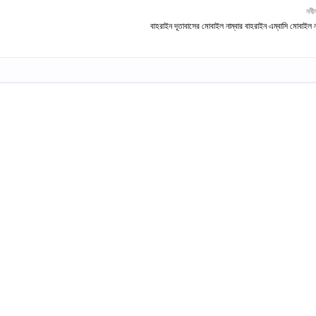
নবী
বাহরাইন দূতাবাসের মোবাইল নাম্বার বাহরাইন এম্বাসি মোবাইল ন