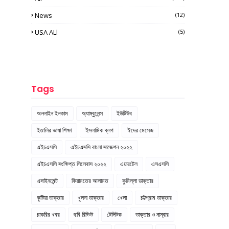
News
(12)
USA ALl
(5)
Tags
অনলাইন ইনকাম
অ্যাম্বুলেন্স
ইউটিউব
ইতালির ভাষা শিক্ষা
ইসলামিক ব্লগ
ঈদের মেসেজ
এইচএসসি
এইচএসসি বাংলা সাজেশন ২০২২
এইচএসসি সংক্ষিপ্ত সিলেবাস ২০২২
এয়ারটেল
এসএসসি
এসাইনমেন্ট
কিয়ামতের আলামত
কুমিল্লা ডাক্তার
কুষ্টিয়া ডাক্তার
খুলনা ডাক্তার
খেলা
চট্টগ্রাম ডাক্তার
চাকরির খবর
ছবি রিভিউ
টেলিটক
ডাক্তার ও নাম্বার