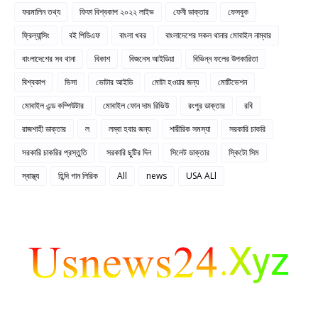
ফরমালিন তথ্য
ফিফা বিশ্বকাপ ২০২২ লাইভ
ফেনী ডাক্তার
ফেসবুক
ফ্রিল্যান্সিং
বই পিডিএফ
বাংলা খবর
বাংলাদেশের সকল থানার মোবাইল নাম্বার
বাংলাদেশের সব থানা
বিকাশ
বিজনেস আইডিয়া
বিভিন্ন ফলের উপকারিতা
বিশ্বকাপ
ভিসা
ভোটার আইডি
মোটা হওয়ার জন্য
মোটিভেশন
মোবাইল এন্ড কম্পিউটার
মোবাইল ফোন দাম রিভিউ
রংপুর ডাক্তার
রবি
রাজশাহী ডাক্তার
ল
লম্বা হবার জন্য
শারীরিক সমস্যা
সরকারি চাকরি
সরকারি চাকরির প্রস্তুতি
সরকারি ছুটির দিন
সিলেট ডাক্তার
স্কিটো সিম
স্বাস্থ্য
হিন্দি গান লিরিক
All
news
USA ALl