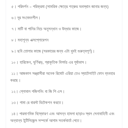
৫। পরিদর্শন – পরিক্রমা (সামরিক ক্ষেত্রে শত্রুর অবস্থান জানার জন্য)
৬। দূর সংবেদনশীল।
৭। মাটি বা পানির নিচে অনুসন্ধান ও উদ্ধার কাজে।
৮। মহাশূন্য এক্সপ্লোরেশন
৯। ছবি তোলার কাজে (সরকারের জন্য এটা খুবই গুরুত্বপূর্ণ)।
১০। হারিকেন, ঘূর্ণিঝড়, প্রাকৃতিক বিপর্যয় এর পূর্বাভাস।
১১। আজকাল সন্ত্রাসীরা অনেক রিমোট এরিয়া তেও স্যাটেলাইট ফোন ব্যবহার
করছে।
১২। গ্লোবাল পজিশনিং বা জি পি এস।
১৩। গামা রে বারস্ট ডিটেকশন করতে।
১৪। পারমাণবিক বিস্ফোরণ এবং আসন্ন হামলা ছাড়াও স্থল সেনাবাহিনী এবং
অন্যান্য ইন্টিলিজেন্স সম্পর্কে আগাম সতর্কবার্তা পেতে।