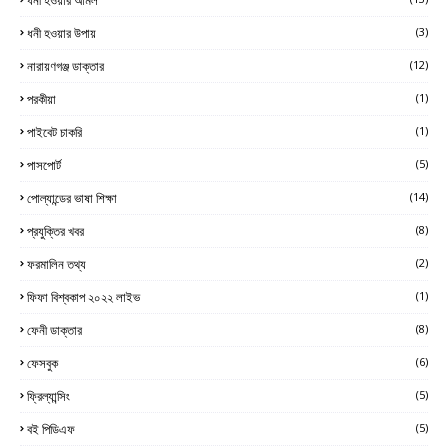
ধনী হওয়ার উপায়
(3)
নারায়ণগঞ্জ ডাক্তার
(12)
পরকীয়া
(1)
পাইবেট চাকরি
(1)
পাসপোর্ট
(5)
পোল্যান্ডের ভাষা শিক্ষা
(14)
প্রযুক্তির খবর
(8)
ফরমালিন তথ্য
(2)
ফিফা বিশ্বকাপ ২০২২ লাইভ
(1)
ফেনী ডাক্তার
(8)
ফেসবুক
(6)
ফ্রিল্যান্সিং
(5)
বই পিডিএফ
(5)