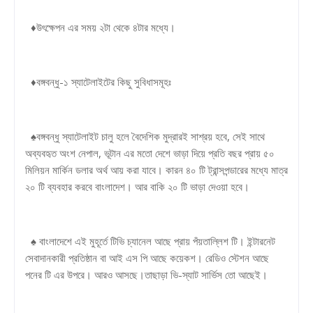
♦উৎক্ষেপন এর সময় ২টা থেকে ৪টার মধ্যে।
♦বঙ্গবন্ধু-১ স্যাটেলাইটের কিছু সুবিধাসমূহঃ
♠বঙ্গবন্ধু স্যাটেলাইট চালু হলে বৈদেশিক মুদ্রারই সাশ্রয় হবে, সেই সাথে
অব্যবহৃত অংশ নেপাল, ভূটান এর মতো দেশে ভাড়া দিয়ে প্রতি বছর প্রায় ৫০
মিলিয়ন মার্কিন ডলার অর্থ আয় করা যাবে। কারন ৪০ টি ট্রান্সপন্ডারের মধ্যে মাত্র
২০ টি ব্যবহার করবে বাংলাদেশ। আর বাকি ২০ টি ভাড়া দেওয়া হবে।
♠ বাংলাদেশে এই মুহূর্তে টিভি চ্যানেল আছে প্রায় পঁয়তাল্লিশ টি। ইন্টারনেট
সেবাদানকারী প্রতিষ্ঠান বা আই এস পি আছে কয়েকশ। রেডিও স্টেশন আছে
পনের টি এর উপরে। আরও আসছে।তাছাড়া ভি-স্যাট সার্ভিস তো আছেই।