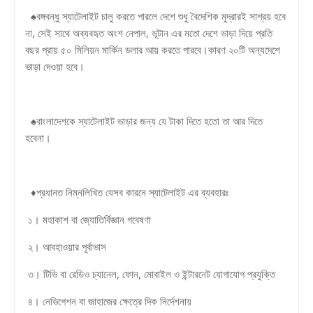
♠বঙ্গবন্ধু স্যাটেলাইট চালু করতে পারলে দেশে শুধু বৈদেশিক মুদ্রারই সাশ্রয় হবে
না, সেই সাথে অব্যবহৃত অংশ নেপাল, ভূটান এর মতো দেশে ভাড়া দিয়ে প্রতি
বছর প্রায় ৫০ মিলিয়ন মার্কিন ডলার আয় করতে পারবে।কারণ ২০টি অন্যদেশে
ভাড়া দেওয়া হবে।
♠বাংলাদেশকে স্যাটেলাইট ভাড়ার জন্য যে টাকা দিতে হতো তা আর দিতে
হবেনা।
♦প্রধানত নিম্নলিখিত যেসব কারনে স্যাটেলাইট এর ব্যবহারঃ
১। মহাকাশ বা জ্যোতির্বিজ্ঞান গবেষণা
২। আবহাওয়ার পূর্বাভাস
৩। টিভি বা রেডিও চ্যানেল, ফোন, মোবাইল ও ইন্টারনেট যোগাযোগ প্রযুক্তি
৪। নেভিগেশন বা জাহাজের ক্ষেত্রে দিক নির্দেশনায়