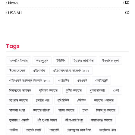
News
(12)
USA ALl
(5)
Tags
অনলাইন ইনকাম
অ্যাম্বুলেন্স
ইউটিউব
ইতালির ভাষা শিক্ষা
ইসলামিক ব্লগ
ঈদের মেসেজ
এইচএসসি
এইচএসসি বাংলা সাজেশন ২০২২
এইচএসসি সংক্ষিপ্ত সিলেবাস ২০২২
এয়ারটেল
এসএসসি
এসাইনমেন্ট
কিয়ামতের আলামত
কুমিল্লা ডাক্তার
কুষ্টিয়া ডাক্তার
খুলনা ডাক্তার
খেলা
চট্টগ্রাম ডাক্তার
চাকরির খবর
ছবি রিভিউ
টেলিটক
ডাক্তার ও নাম্বার
ডাক্তার বগুড়া
ডাক্তার বরিশাল
ঢাকার ডাক্তার
তথ্য
দিনাজপুর ডাক্তার
দূতাবাস ও এম্বাসি
ধনী হওয়ার আমল
ধনী হওয়ার উপায়
নারায়ণগঞ্জ ডাক্তার
পরকীয়া
পাইবেট চাকরি
পাসপোর্ট
পোল্যান্ডের ভাষা শিক্ষা
প্রযুক্তির খবর