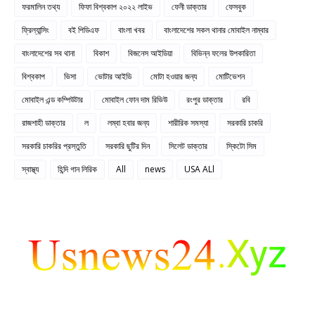
ফরমালিন তথ্য
ফিফা বিশ্বকাপ ২০২২ লাইভ
ফেনী ডাক্তার
ফেসবুক
ফ্রিল্যান্সিং
বই পিডিএফ
বাংলা খবর
বাংলাদেশের সকল থানার মোবাইল নাম্বার
বাংলাদেশের সব থানা
বিকাশ
বিজনেস আইডিয়া
বিভিন্ন ফলের উপকারিতা
বিশ্বকাপ
ভিসা
ভোটার আইডি
মোটা হওয়ার জন্য
মোটিভেশন
মোবাইল এন্ড কম্পিউটার
মোবাইল ফোন দাম রিভিউ
রংপুর ডাক্তার
রবি
রাজশাহী ডাক্তার
ল
লম্বা হবার জন্য
শারীরিক সমস্যা
সরকারি চাকরি
সরকারি চাকরির প্রস্তুতি
সরকারি ছুটির দিন
সিলেট ডাক্তার
স্কিটো সিম
স্বাস্থ্য
হিন্দি গান লিরিক
All
news
USA ALl