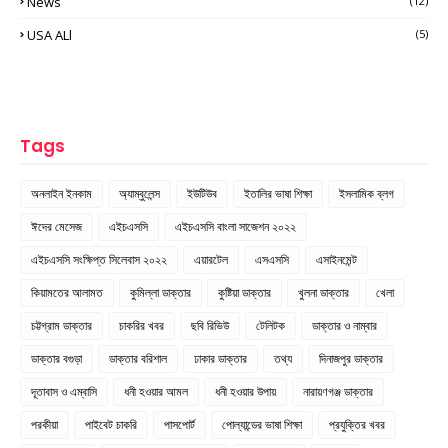
News
(12)
USA ALl
(5)
Tags
অনলাইন ইনকাম
অ্যাম্বুলেন্স
ইউটিউব
ইতালির ভাষা শিক্ষা
ইসলামিক ব্লগ
ঈদের মেসেজ
এইচএসসি
এইচএসসি বাংলা সাজেশন ২০২২
এইচএসসি সংক্ষিপ্ত সিলেবাস ২০২২
এয়ারটেল
এসএসসি
এসাইনমেন্ট
কিয়ামতের আলামত
কুমিল্লা ডাক্তার
কুষ্টিয়া ডাক্তার
খুলনা ডাক্তার
খেলা
চট্টগ্রাম ডাক্তার
চাকরির খবর
ছবি রিভিউ
টেলিটক
ডাক্তার ও নাম্বার
ডাক্তার বগুড়া
ডাক্তার বরিশাল
ঢাকার ডাক্তার
তথ্য
দিনাজপুর ডাক্তার
দূতাবাস ও এম্বাসি
ধনী হওয়ার আমল
ধনী হওয়ার উপায়
নারায়ণগঞ্জ ডাক্তার
পরকীয়া
পাইবেট চাকরি
পাসপোর্ট
পোল্যান্ডের ভাষা শিক্ষা
প্রযুক্তির খবর