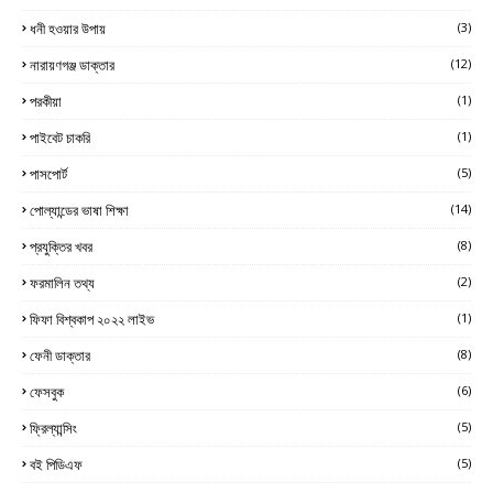
ধনী হওয়ার উপায়
(3)
নারায়ণগঞ্জ ডাক্তার
(12)
পরকীয়া
(1)
পাইবেট চাকরি
(1)
পাসপোর্ট
(5)
পোল্যান্ডের ভাষা শিক্ষা
(14)
প্রযুক্তির খবর
(8)
ফরমালিন তথ্য
(2)
ফিফা বিশ্বকাপ ২০২২ লাইভ
(1)
ফেনী ডাক্তার
(8)
ফেসবুক
(6)
ফ্রিল্যান্সিং
(5)
বই পিডিএফ
(5)