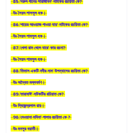
85.‘নরুল দীনের সারাজীবন’ নাটকের রচয়িতা কে?
উঃ সৈয়দ শাসসূল হক।
86.‘পায়ের আওয়াজ পাওয়া যায়’ নাটকের রচয়িতা কে?
উঃ সৈয়দ শামসুল হক।
87.‘খেলা রাম খেলে যারে’ কার রচনা?
উঃ সৈয়দ শামসুল হক।
88.‘তিতাস একটি নদীর নাম’ উপন্যাসের রচয়িতা কে?
উঃ অদ্বৈত মল্লবর্মণ।
89.‘তারাবাঈ’ নাটকটির রচিয়াত কে?
উঃ দ্বিজেন্দ্রলাল রায়।
90.‘দেওয়ানা মদিনা’ পালার রচয়িতা কে ?
উঃ মনসুর বয়াতী।