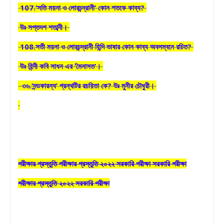
107.‘সতি ময়না ও লোরচন্দ্রানী’ কোন শতকে কাব্য?
উঃ সপ্তদশ শতাব্দী।
108.সতী ময়না ও লোরচন্দ্রানী হিন্দি ভাষার কোন কাব্য অবলম্বনে রচিত?
উঃ হিন্দী কবি সাধন এর ‘মৈনাসত’।
৩৬.‘দন্ডকারন্য’ গ্রন্থটির রচয়িতা কে? উঃ মুনীর চৌধুরী।
পরীক্ষার প্রস্তুতি পরীক্ষার প্রস্তুতি ২০২২ সরকারি পরীক্ষা সরকারি পরীক্ষা
পরীক্ষার প্রস্তুতি ২০২২ সরকারি পরীক্ষা