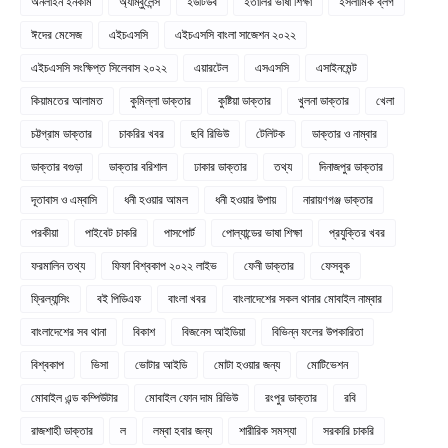
অনলাইন ইনকাম
অ্যাম্বুলেন্স
ইউটিউব
ইতালির ভাষা শিক্ষা
ইসলামিক ব্লগ
ঈদের মেসেজ
এইচএসসি
এইচএসসি বাংলা সাজেশন ২০২২
এইচএসসি সংক্ষিপ্ত সিলেবাস ২০২২
এয়ারটেল
এসএসসি
এসাইনমেন্ট
কিয়ামতের আলামত
কুমিল্লা ডাক্তার
কুষ্টিয়া ডাক্তার
খুলনা ডাক্তার
খেলা
চট্টগ্রাম ডাক্তার
চাকরির খবর
ছবি রিভিউ
টেলিটক
ডাক্তার ও নাম্বার
ডাক্তার বগুড়া
ডাক্তার বরিশাল
ঢাকার ডাক্তার
তথ্য
দিনাজপুর ডাক্তার
দূতাবাস ও এম্বাসি
ধনী হওয়ার আমল
ধনী হওয়ার উপায়
নারায়ণগঞ্জ ডাক্তার
পরকীয়া
পাইবেট চাকরি
পাসপোর্ট
পোল্যান্ডের ভাষা শিক্ষা
প্রযুক্তির খবর
ফরমালিন তথ্য
ফিফা বিশ্বকাপ ২০২২ লাইভ
ফেনী ডাক্তার
ফেসবুক
ফ্রিল্যান্সিং
বই পিডিএফ
বাংলা খবর
বাংলাদেশের সকল থানার মোবাইল নাম্বার
বাংলাদেশের সব থানা
বিকাশ
বিজনেস আইডিয়া
বিভিন্ন ফলের উপকারিতা
বিশ্বকাপ
ভিসা
ভোটার আইডি
মোটা হওয়ার জন্য
মোটিভেশন
মোবাইল এন্ড কম্পিউটার
মোবাইল ফোন দাম রিভিউ
রংপুর ডাক্তার
রবি
রাজশাহী ডাক্তার
ল
লম্বা হবার জন্য
শারীরিক সমস্যা
সরকারি চাকরি