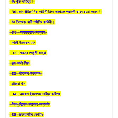
উঃ পুঁতি সাহিত্য।
30.কোন ঐতিহাসিক কাহিনী নিয়ে আলাওল পদ্মাবতী কাব্য রচনা করেন ?
উঃ চিতোরের রানী পদ্মীনির কাহিনী।
31। আবদুল্লাহ উপন্যাসঃ
কাজী ইমদাদুল হক
32। অরন্য গোধুলী কাব্যঃ
বন্দে আলী মিয়া
33।বটতলার উপন্যাসঃ
রাজিয়া খান
34। নজরুল ইসলামের দারিদ্র কবিতাঃ
সিন্ধু হিন্দোল কাব্যের অন্তর্গত
35।চিলেকোঠার সেপাইঃ