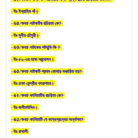
উঃ ইব্রাহিম খাঁ।
58.‘কবর’ নাটকটির রচিয়তা কে?
উঃ মুনীর চৌধুরী।
59.‘কবর’ নাটকের পটভুমি কি ?
উঃ ৫২-এর ভাষা আন্দোলন।
60.‘কবর’ নাটকটি প্রথম কোথায় মঞ্চায়িত হয়?
উঃ ঢাকা কেন্দ্রীয় কারাগারে।
61.‘কবর’ কাবিতাটির রচয়িতা কে?
উঃ জসীমউদ্দিন।
62.‘কবর’ কাবিতাটি যে কাব্যগ্রন্থের অর্ন্তগত?
উঃ রাখালী