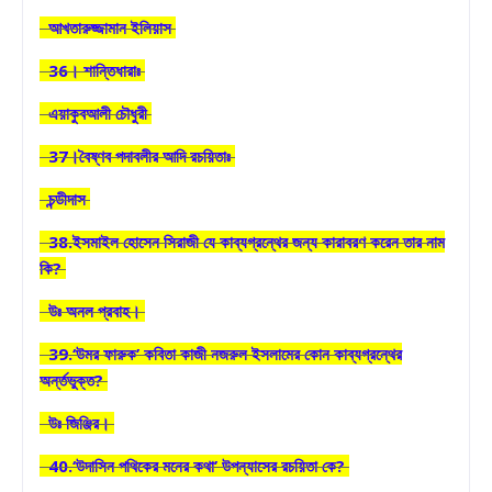
আখতারুজ্জামান ইলিয়াস
36। শান্তিধারাঃ
এয়াকুবআলী চৌধুরী
37।বৈষ্ণব পদাবলীর আদি রচয়িতাঃ
চন্ডীদাস
38.ইসমাইল হোসেন সিরাজী যে কাব্যগ্রন্থের জন্য কারাবরণ করেন তার নাম
কি?
উঃ অনল প্রবাহ।
39.‘উমর ফারুক’ কবিতা কাজী নজরুল ইসলামের কোন কাব্যগ্রন্থের
অর্ন্তভুক্ত?
উঃ জিঞ্জির।
40.‘উদাসিন পথিকের মনের কথা’ উপন্যাসের রচয়িতা কে?