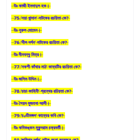
উঃ কাজী ইমদাদুল হক।
75.‘নয়া খান্দান’ নাটকের রচয়িতা কে?
উঃ নূরুল মোমেন।
76.‘নীল দর্পন’ নাটকের রচয়িতা কে?
উঃ দীনবন্ধু মিত্র।
77.‘নকশী কাঁথার মাঠ’ কাব্যটির রচয়িতা কে?
উঃ জসিম উদ্দিন।.
78.‘চাচা কাহিনী’ গ্রন্থের রচিয়তা কে?
উঃ সৈয়দ মুজতবা আলী।
79.‘চণ্ডীমঙ্গল’ কাব্যের কবি কে?
উঃ কবিকঙ্কন মুকুন্দরাম চক্রবর্তী।
80.‘জমিদার দর্পন’ নাটক রচনা করেছেন কে?