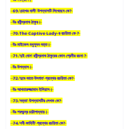
69.‘চোখের বালী’ উপন্যাসটি লিখেছেন কে?
উঃ রবীন্দ্রনাথ ঠাকুর।
70.The Captive Lady-র রচয়িতা কে ?
উঃ মাইকেল মধুসূদন দত্ত।
71.‘দুই বোন’ রবীন্দ্রনাথ ঠাকুরের কোন শ্রেনীর রচনা ?
উঃ উপন্যাস।
72.‘দুধে ভাতে উৎপাত’ গ্রন্থের রচয়িতা কে?
উঃ আখতারুজ্জামান ইলিয়াস।
73.‘দত্তা’ উপন্যাসটির লেখক কে?
উঃ শরৎচন্দ্র চট্টোপাধ্যায়।
74.‘নবী কাহিনী’ গ্রন্থের রচয়িতা কে?