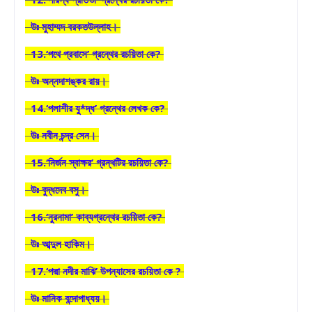
উঃ মুহাম্মদ বরকতউল্লাহ।
13.‘পথে প্রবাসে’ গ্রন্থের রচয়িতা কে?
উঃ অন্নদাশঙ্কর রায়।
14.‘পলাশীর যু্*দ্ধ’ গ্রন্থের লেখক কে?
উঃ নবীন চন্দ্র সেন।
15.‘নির্জন স্বাক্ষর’ গ্রন্থটির রচয়িতা কে?
উঃ বুদ্ধদেব বসু।
16.‘নুরনামা’ কাব্যগ্রন্থের রচয়িতা কে?
উঃ আব্দুল হাকিম।
17.‘পদ্মা নদীর মাঝি’ উপন্যাসের রচয়িতা কে ?
উঃ মানিক বন্দোপাধ্যয়।