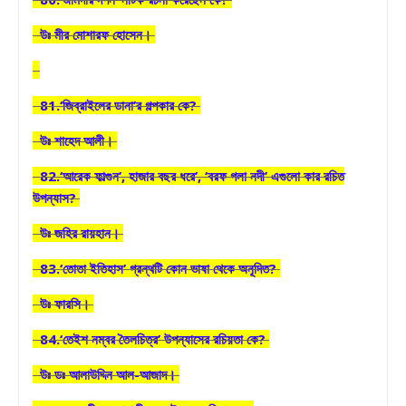
উঃ মীর মোশারফ হোসেন।
81.‘জিব্রাইলের ডানা’র গল্পকার কে?
উঃ শাহেদ আলী।
82.‘আরেক ফাল্গুন’, হাজার বছর ধরে’, ‘বরফ গলা নদী’ এগুলো কার রচিত
উপন্যাস?
উঃ জহির রায়হান।
83.‘তোতা ইতিহাস’ গ্রন্থটি কোন ভাষা থেকে অনূদিত?
উঃ ফারসি।
84.‘তেইশ নম্বর তৈলচিত্র’ উপন্যাসের রচিয়তা কে?
উঃ ডঃ আলাউদ্দিন আল-আজাদ।