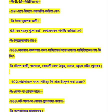
উঃ E. M. Milford.
97.‘দেশে বিদেশে’ গ্রন্থটির রচয়িতা কে?
উঃ সৈয়দ মুজতবা আলী।
98.‘ধন ধান্যে পুষ্পে ভরা’- দেশাত্মবোধক গানটির রচয়িতা কে?
উঃ দ্বিজেন্দ্রলাল রায়।
100.আরাকান রাজসভায় বাংলা সাহিত্যের উল্লেখযোগ্য সাহিত্যিকের নাম কি
কি?
উঃ দৌলত কাজী, আলাওল, কোরেশী মাগন ঠাকুর, মরদন, আব্দুল করিম খোন্দকর।
102.আরাকানকে বাংলা সাহিত্য কি নামে উল্লেখ করা হয়েছে?
উঃ রোসাং বা রোসাঙ্গ নামে।
103.কবি আলাওল কোথায় জন্মগ্রহন করেন?
উঃ ফতেহাবাদের জালালপুরে।