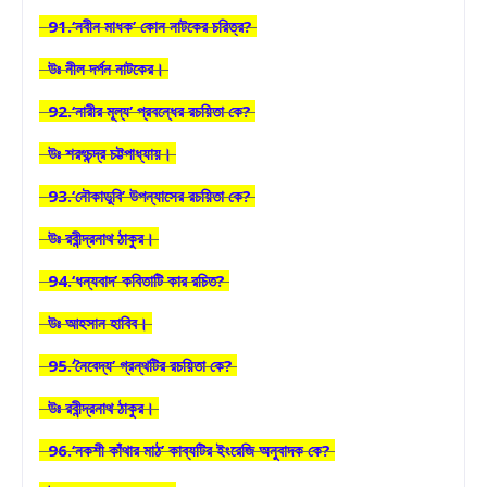
91.‘নবীন মাধক’ কোন নাটকের চরিত্র?
উঃ নীল দর্পন নাটকের।
92.‘নারীর মূল্য’ প্রবন্ধের রচয়িতা কে?
উঃ শরৎচন্দ্র চট্টপাধ্যায়।
93.‘নৌকাডুবি’ উপন্যাসের রচয়িতা কে?
উঃ রবীন্দ্রনাথ ঠাকুর।
94.‘ধন্যবাদ’ কবিতাটি কার রচিত?
উঃ আহসান হাবিব।
95.‘নৈবেদ্য’ গ্রন্থটির রচয়িতা কে?
উঃ রবীন্দ্রনাথ ঠাকুর।
96.‘নকশী কাঁথার মাঠ’ কাব্যটির ইংরেজি অনুবাদক কে?