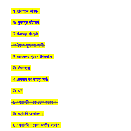
1.ছাড়পত্র কাব্য-
উঃ সুকান্ত ভট্টাচার্য
2.পঞ্চতন্ত্র গ্রন্থঃ
উঃ সৈয়দ মুজতবা আলী
3.নজরুলের প্রথম উপন্যাসঃ
উঃ বাঁধনহারা
4.মেঘনাদ বধ কাব্যে সর্গঃ
উঃ ৯টি
5.“পদ্মাবতী ’’ কে রচনা করেন ?
উঃ মহাকবি আলাওল।
6.“পদ্মাবতী ’’ কোন জাতীয় রচনা?