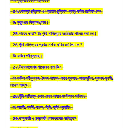
24.‘বেদান্ত চন্দ্রিকা’ ও ‘প্রবোধ চন্দ্রিকা’ গ্রন্থ দুটির রচয়িতা কে?
উঃ মৃত্যুঞ্জয় বিদ্যালঙ্কার।
25.শায়ের কারা? উঃ পুঁথি সাহিত্যের রচয়িতার শায়ের বলা হয়।
26.পুঁথি সাহিত্যের প্রথম সার্থক কবির রচয়িতা কে ?
উঃ ফকির গরীবুল্লাহ।
27.উল্লেখযোগ্য শায়েরের নাম কি?
উঃ ফকির গরীবুল্লাহ, সৈয়দ হামজা, মালে মুহম্মদ, আয়েজুদ্দিন, মুহম্মদ মুনশী,
দানেশ প্রমুখ।
28.পুঁথি সাহিত্যে কোন কোন ভাষার সংমিশ্রন ঘটেছে?
উঃ আরবী, ফার্সি, বাংলা, হিন্দি, তুর্কি প্রভৃতি।
29.কালুগাজী ও চন্দ্রাবতী কোনধরনের সাহিত্য?