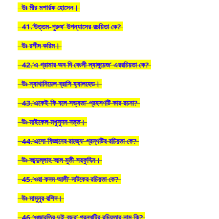
উঃ মীর মশার্রফ হোসেন।
41.‘উত্তম-পুরুষ’ উপন্যাসের রচয়িতা কে?
উঃ রশীদ করিম।
42.‘এ গ্রামার অব দি বেংলী ল্যাঙ্গুয়েজ’ এররচিয়তা কে?
উঃ ন্যাথানিয়েল ব্রাসি হ্যালহেড।
43.‘একেই কি বলে সভ্যতা’ প্রহসণটি কার রচনা?
উঃ মাইকেল মধুসুদন দত্ত।
44.‘এসো বিজ্ঞানের রাজ্যে’ গ্রন্থটির রচিয়তা কে?
উঃ আব্দুল্লাহ আল মুতী সরফুদ্দিন।
45.‘ওরা কদম আলী’ নাটকের রচিয়তা কে?
উঃ মামুনুর রশিদ।
46.‘ওজারতির দুই বছর’ গ্রন্থটির রচিয়তার নাম কি?