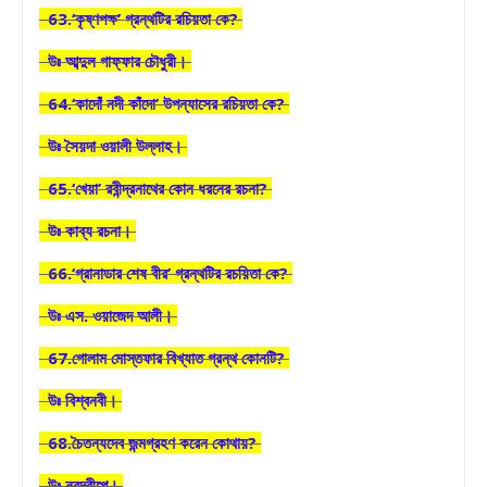
63.‘কৃষ্ণপক্ষ’ গ্রন্থটির রচিয়তা কে?
উঃ আব্দুল গাফ্ফার চৌধুরী।
64.‘কাদোঁ নদী কাঁদো’ উপন্যাসের রচিয়তা কে?
উঃ সৈয়দা ওয়ালী উল্লাহ।
65.‘খেয়া’ রবীন্দ্রনাথের কোন ধরনের রচনা?
উঃ কাব্য রচনা।
66.‘গ্রানাডার শেষ বীর’ গ্রন্থটির রচয়িতা কে?
উঃ এস. ওয়াজেদ আলী।
67.গোলাম মোস্তফার বিখ্যাত গ্রন্থ কোনটি?
উঃ বিশ্বনবী।
68.চৈতন্যদেব জন্মগ্রহণ করেন কোথায়?
উঃ নবদ্বীপে।