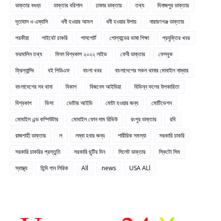
ডাক্তার বগুড়া
ডাক্তার বরিশাল
ঢাকার ডাক্তার
তথ্য
দিনাজপুর ডাক্তার
দূতাবাস ও এম্বাসি
ধনী হওয়ার আমল
ধনী হওয়ার উপায়
নারায়ণগঞ্জ ডাক্তার
পরকীয়া
পাইবেট চাকরি
পাসপোর্ট
পোল্যান্ডের ভাষা শিক্ষা
প্রযুক্তির খবর
ফরমালিন তথ্য
ফিফা বিশ্বকাপ ২০২২ লাইভ
ফেনী ডাক্তার
ফেসবুক
ফ্রিল্যান্সিং
বই পিডিএফ
বাংলা খবর
বাংলাদেশের সকল থানার মোবাইল নাম্বার
বাংলাদেশের সব থানা
বিকাশ
বিজনেস আইডিয়া
বিভিন্ন ফলের উপকারিতা
বিশ্বকাপ
ভিসা
ভোটার আইডি
মোটা হওয়ার জন্য
মোটিভেশন
মোবাইল এন্ড কম্পিউটার
মোবাইল ফোন দাম রিভিউ
রংপুর ডাক্তার
রবি
রাজশাহী ডাক্তার
ল
লম্বা হবার জন্য
শারীরিক সমস্যা
সরকারি চাকরি
সরকারি চাকরির প্রস্তুতি
সরকারি ছুটির দিন
সিলেট ডাক্তার
স্কিটো সিম
স্বাস্থ্য
হিন্দি গান লিরিক
All
news
USA ALl