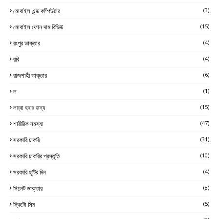
মোবাইল এন্ড কম্পিউটার
(3)
মোবাইল ফোন দাম রিভিউ
(15)
রংপুর ডাক্তার
(4)
রবি
(4)
রাজশাহী ডাক্তার
(6)
ল
(1)
লম্বা হবার জন্য
(15)
শারীরিক সমস্যা
(47)
সরকারি চাকরি
(31)
সরকারি চাকরির প্রস্তুতি
(10)
সরকারি ছুটির দিন
(4)
সিলেট ডাক্তার
(8)
স্কিটো সিম
(5)