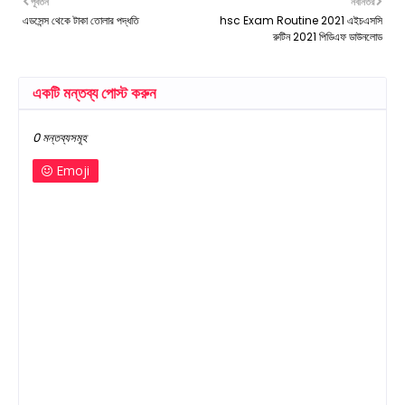
পূর্বতন
নবীনতর
এডসেন্স থেকে টাকা তোলার পদ্ধতি
hsc Exam Routine 2021 এইচএসসি
রুটিন 2021 পিডিএফ ডাউনলোড
একটি মন্তব্য পোস্ট করুন
0 মন্তব্যসমূহ
Emoji