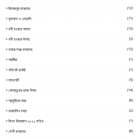
দিনাজপুর ডাক্তার
(12)
দূতাবাস ও এম্বাসি
(71)
ধনী হওয়ার আমল
(13)
ধনী হওয়ার উপায়
(3)
নারায়ণগঞ্জ ডাক্তার
(12)
পরকীয়া
(1)
পাইবেট চাকরি
(1)
পাসপোর্ট
(5)
পোল্যান্ডের ভাষা শিক্ষা
(14)
প্রযুক্তির খবর
(8)
ফরমালিন তথ্য
(2)
ফিফা বিশ্বকাপ ২০২২ লাইভ
(1)
ফেনী ডাক্তার
(8)