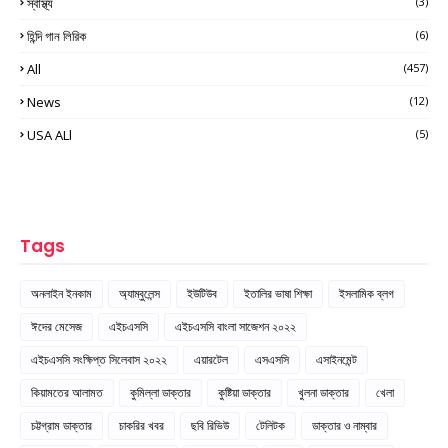
স্বাস্থ্য
(3)
হিন্দি গান লিরিক
(6)
All
(457)
News
(12)
USA ALl
(5)
Tags
অনলাইন ইনকাম
অ্যাম্বুলেন্স
ইউটিউব
ইতালির ভাষা শিক্ষা
ইসলামিক ব্লগ
ঈদের মেসেজ
এইচএসসি
এইচএসসি বাংলা সাজেশন ২০২২
এইচএসসি সংক্ষিপ্ত সিলেবাস ২০২২
এয়ারটেল
এসএসসি
এসাইনমেন্ট
কিয়ামতের আলামত
কুমিল্লা ডাক্তার
কুষ্টিয়া ডাক্তার
খুলনা ডাক্তার
খেলা
চট্টগ্রাম ডাক্তার
চাকরির খবর
ছবি রিভিউ
টেলিটক
ডাক্তার ও নাম্বার