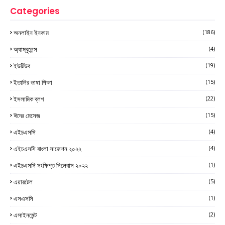
Categories
অনলাইন ইনকাম
(186)
অ্যাম্বুলেন্স
(4)
ইউটিউব
(19)
ইতালির ভাষা শিক্ষা
(15)
ইসলামিক ব্লগ
(22)
ঈদের মেসেজ
(15)
এইচএসসি
(4)
এইচএসসি বাংলা সাজেশন ২০২২
(4)
এইচএসসি সংক্ষিপ্ত সিলেবাস ২০২২
(1)
এয়ারটেল
(5)
এসএসসি
(1)
এসাইনমেন্ট
(2)