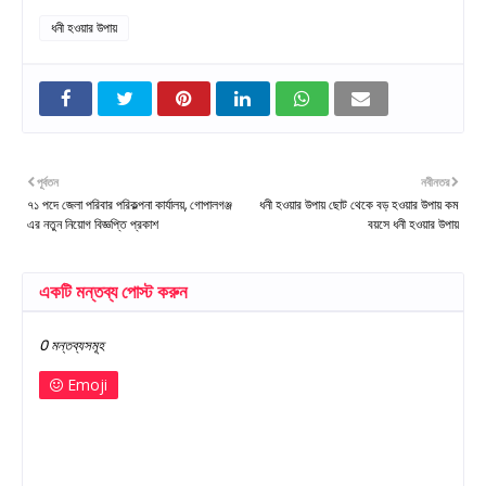
ধনী হওয়ার উপায়
পূর্বতন
নবীনতর
৭১ পদে জেলা পরিবার পরিকল্পনা কার্যালয়, গোপালগঞ্জ
ধনী হওয়ার উপায় ছোট থেকে বড় হওয়ার উপায় কম
এর নতুন নিয়োগ বিজ্ঞপ্তি প্রকাশ
বয়সে ধনী হওয়ার উপায়
একটি মন্তব্য পোস্ট করুন
0 মন্তব্যসমূহ
Emoji