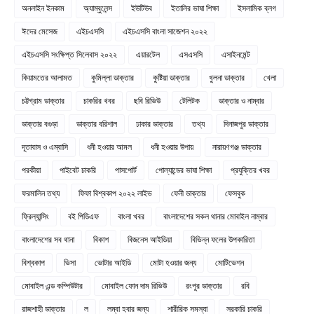
অনলাইন ইনকাম
অ্যাম্বুলেন্স
ইউটিউব
ইতালির ভাষা শিক্ষা
ইসলামিক ব্লগ
ঈদের মেসেজ
এইচএসসি
এইচএসসি বাংলা সাজেশন ২০২২
এইচএসসি সংক্ষিপ্ত সিলেবাস ২০২২
এয়ারটেল
এসএসসি
এসাইনমেন্ট
কিয়ামতের আলামত
কুমিল্লা ডাক্তার
কুষ্টিয়া ডাক্তার
খুলনা ডাক্তার
খেলা
চট্টগ্রাম ডাক্তার
চাকরির খবর
ছবি রিভিউ
টেলিটক
ডাক্তার ও নাম্বার
ডাক্তার বগুড়া
ডাক্তার বরিশাল
ঢাকার ডাক্তার
তথ্য
দিনাজপুর ডাক্তার
দূতাবাস ও এম্বাসি
ধনী হওয়ার আমল
ধনী হওয়ার উপায়
নারায়ণগঞ্জ ডাক্তার
পরকীয়া
পাইবেট চাকরি
পাসপোর্ট
পোল্যান্ডের ভাষা শিক্ষা
প্রযুক্তির খবর
ফরমালিন তথ্য
ফিফা বিশ্বকাপ ২০২২ লাইভ
ফেনী ডাক্তার
ফেসবুক
ফ্রিল্যান্সিং
বই পিডিএফ
বাংলা খবর
বাংলাদেশের সকল থানার মোবাইল নাম্বার
বাংলাদেশের সব থানা
বিকাশ
বিজনেস আইডিয়া
বিভিন্ন ফলের উপকারিতা
বিশ্বকাপ
ভিসা
ভোটার আইডি
মোটা হওয়ার জন্য
মোটিভেশন
মোবাইল এন্ড কম্পিউটার
মোবাইল ফোন দাম রিভিউ
রংপুর ডাক্তার
রবি
রাজশাহী ডাক্তার
ল
লম্বা হবার জন্য
শারীরিক সমস্যা
সরকারি চাকরি