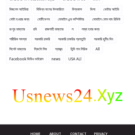
বিজনেস আইডিয়া
বিভিন্ন ফলের উপকারিতা
বিশ্বকাপ
ভিসা
ভোটার আইডি
মোটা হওয়ার জন্য
মোটিভেশন
মোবাইল এন্ড কম্পিউটার
মোবাইল ফোন দাম রিভিউ
রংপুর ডাক্তার
রবি
রাজশাহী ডাক্তার
ল
লম্বা হবার জন্য
শারীরিক সমস্যা
সরকারি চাকরি
সরকারি চাকরির প্রস্তুতি
সরকারি ছুটির দিন
সিলেট ডাক্তার
স্কিটো সিম
স্বাস্থ্য
হিন্দি গান লিরিক
All
Facebook ভিডিও ভাইরাল
news
USA ALl
HOME
ABOUT
CONTACT
PRIVACY