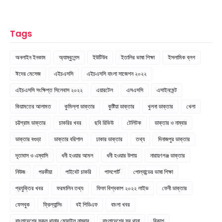
Tags
অনলাইন ইনকাম
অ্যাম্বুলেন্স
ইউটিউব
ইতালির ভাষা শিক্ষা
ইসলামিক ব্লগ
ঈদের মেসেজ
এইচএসসি
এইচএসসি বাংলা সাজেশন ২০২২
এইচএসসি সংক্ষিপ্ত সিলেবাস ২০২২
এয়ারটেল
এসএসসি
এসাইনমেন্ট
কিয়ামতের আলামত
কুমিল্লা ডাক্তার
কুষ্টিয়া ডাক্তার
খুলনা ডাক্তার
খেলা
চট্টগ্রাম ডাক্তার
চাকরির খবর
ছবি রিভিউ
টেলিটক
ডাক্তার ও নাম্বার
ডাক্তার বগুড়া
ডাক্তার বরিশাল
ঢাকার ডাক্তার
তথ্য
দিনাজপুর ডাক্তার
দূতাবাস ও এম্বাসি
ধনী হওয়ার আমল
ধনী হওয়ার উপায়
নারায়ণগঞ্জ ডাক্তার
নিউজ
পরকীয়া
পাইবেট চাকরি
পাসপোর্ট
পোল্যান্ডের ভাষা শিক্ষা
প্রযুক্তির খবর
ফরমালিন তথ্য
ফিফা বিশ্বকাপ ২০২২ লাইভ
ফেনী ডাক্তার
ফেসবুক
ফ্রিল্যান্সিং
বই পিডিএফ
বাংলা খবর
বাংলাদেশের সকল থানার মোবাইল নাম্বার
বাংলাদেশের সব থানা
বিকাশ