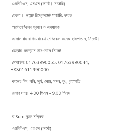
এমবিবিএস, এমএস (অর্থো। সার্জারি)
ফেলো। জয়েন্ট রিপ্লেসমেন্ট সার্জারি, ভারত
অর্থোপেডিক্সের প্রধান ও অধ্যাপক
জালালাবাদ রাগিব-রাবেয়া মেডিকেল কলেজ হাসপাতাল, সিলেট।
চেম্বার: মরুদ্যান হাসপাতাল সিলেট
মোবাইল: 01763990055, 01763990044,
+8801611990000
কাজের দিন: শনি, সূর্য, সোম, মঙ্গল, বুধ, বৃহস্পতি
দেখার সময়: 4.00 পিএম - 9.00 পিএম
ড Sum সুমন মল্লিক
এমবিবিএস, এমএস (অর্থো)