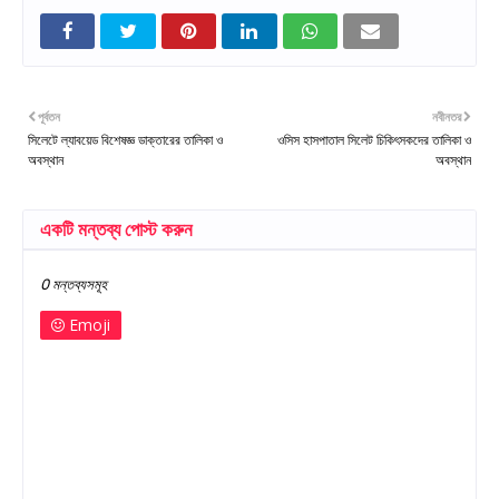
পূর্বতন
নবীনতর
সিলেটে ল্যাবয়েড বিশেষজ্ঞ ডাক্তারের তালিকা ও
ওসিস হাসপাতাল সিলেট চিকিৎসকদের তালিকা ও
অবস্থান
অবস্থান
একটি মন্তব্য পোস্ট করুন
0 মন্তব্যসমূহ
Emoji