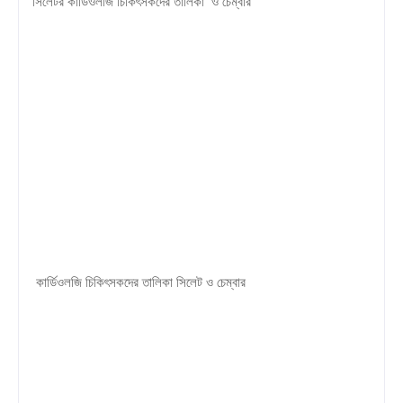
সিলেটর কার্ডিওলজি চিকিৎসকদের তালিকা ও ​​চেম্বার
কার্ডিওলজি চিকিৎসকদের তালিকা সিলেট ও ​​চেম্বার