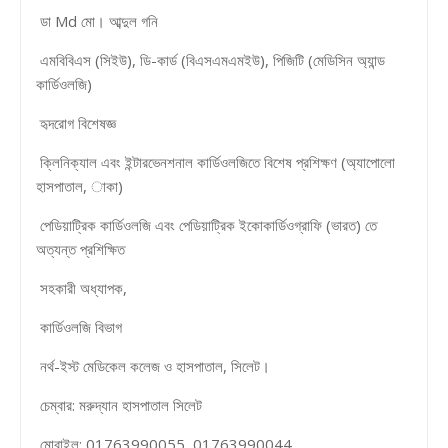
ডা Md মো। আব্দুল গনি
এমবিবিএস (সিইউ), ডি-কার্ড (বিএসএমএমইউ), পিজিটি (মেডিসিন অ্যান্ড
কার্ডিওলজি)
হৃদরোগ বিশেষজ্ঞ
ক্লিনিক্যাল এবং ইন্টারভেনশনাল কার্ডিওলজিতে বিশেষ প্রশিক্ষণ (অ্যাপোলো
হাসপাতাল, াকা)
পেডিয়াট্রিক কার্ডিওলজি এবং পেডিয়াট্রিক ইকোকার্ডিওগ্রাফি (ভারত) তে
অত্যন্ত প্রশিক্ষিত
সহকারী অধ্যাপক,
কার্ডিওলজি বিভাগ
নর্থ-ইস্ট মেডিকেল কলেজ ও হাসপাতাল, সিলেট।
চেম্বার: মরুদ্যান হাসপাতাল সিলেট
মোবাইল: 01763990055, 01763990044,