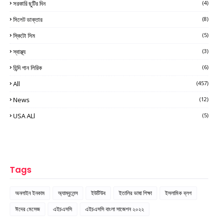
সরকারি ছুটির দিন
(4)
সিলেট ডাক্তার
(8)
স্কিটো সিম
(5)
স্বাস্থ্য
(3)
হিন্দি গান লিরিক
(6)
All
(457)
News
(12)
USA ALl
(5)
Tags
অনলাইন ইনকাম
অ্যাম্বুলেন্স
ইউটিউব
ইতালির ভাষা শিক্ষা
ইসলামিক ব্লগ
ঈদের মেসেজ
এইচএসসি
এইচএসসি বাংলা সাজেশন ২০২২