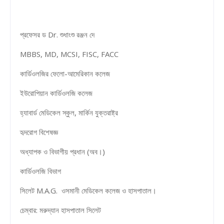
প্রফেসর ড Dr. শুধাংশু রঞ্জন দে
MBBS, MD, MCSI, FISC, FACC
কার্ডিওলজির ফেলো-আমেরিকান কলেজ
ইউরোপিয়ান কার্ডিওলজি কলেজ
হ্যাবার্ড মেডিকেল স্কুল, মার্কিন যুক্তরাষ্ট্র
হৃদরোগ বিশেষজ্ঞ
অধ্যাপক ও বিভাগীয় প্রধান (অব।)
কার্ডিওলজি বিভাগ
সিলেট M.A.G. ওসমানী মেডিকেল কলেজ ও হাসপাতাল।
চেম্বার: মরুদ্যান হাসপাতাল সিলেট