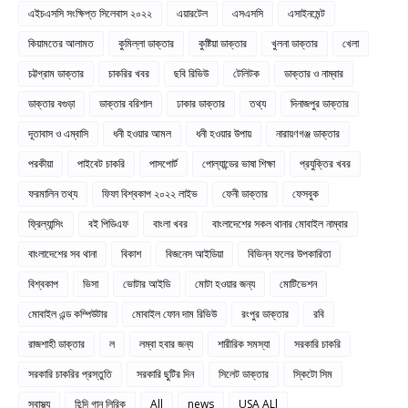
এইচএসসি সংক্ষিপ্ত সিলেবাস ২০২২
এয়ারটেল
এসএসসি
এসাইনমেন্ট
কিয়ামতের আলামত
কুমিল্লা ডাক্তার
কুষ্টিয়া ডাক্তার
খুলনা ডাক্তার
খেলা
চট্টগ্রাম ডাক্তার
চাকরির খবর
ছবি রিভিউ
টেলিটক
ডাক্তার ও নাম্বার
ডাক্তার বগুড়া
ডাক্তার বরিশাল
ঢাকার ডাক্তার
তথ্য
দিনাজপুর ডাক্তার
দূতাবাস ও এম্বাসি
ধনী হওয়ার আমল
ধনী হওয়ার উপায়
নারায়ণগঞ্জ ডাক্তার
পরকীয়া
পাইবেট চাকরি
পাসপোর্ট
পোল্যান্ডের ভাষা শিক্ষা
প্রযুক্তির খবর
ফরমালিন তথ্য
ফিফা বিশ্বকাপ ২০২২ লাইভ
ফেনী ডাক্তার
ফেসবুক
ফ্রিল্যান্সিং
বই পিডিএফ
বাংলা খবর
বাংলাদেশের সকল থানার মোবাইল নাম্বার
বাংলাদেশের সব থানা
বিকাশ
বিজনেস আইডিয়া
বিভিন্ন ফলের উপকারিতা
বিশ্বকাপ
ভিসা
ভোটার আইডি
মোটা হওয়ার জন্য
মোটিভেশন
মোবাইল এন্ড কম্পিউটার
মোবাইল ফোন দাম রিভিউ
রংপুর ডাক্তার
রবি
রাজশাহী ডাক্তার
ল
লম্বা হবার জন্য
শারীরিক সমস্যা
সরকারি চাকরি
সরকারি চাকরির প্রস্তুতি
সরকারি ছুটির দিন
সিলেট ডাক্তার
স্কিটো সিম
স্বাস্থ্য
হিন্দি গান লিরিক
All
news
USA ALl