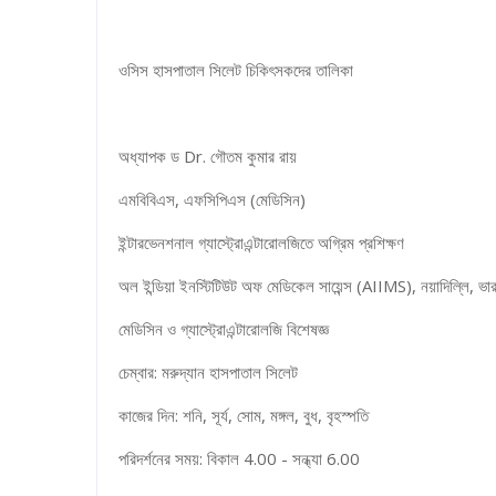
ওসিস হাসপাতাল সিলেট চিকিৎসকদের তালিকা
অধ্যাপক ড Dr. গৌতম কুমার রায়
এমবিবিএস, এফসিপিএস (মেডিসিন)
ইন্টারভেনশনাল গ্যাস্ট্রোএন্টারোলজিতে অগ্রিম প্রশিক্ষণ
অল ইন্ডিয়া ইনস্টিটিউট অফ মেডিকেল সায়েন্স (AIIMS), নয়াদিল্লি, ভা
মেডিসিন ও গ্যাস্ট্রোএন্টারোলজি বিশেষজ্ঞ
চেম্বার: মরুদ্যান হাসপাতাল সিলেট
কাজের দিন: শনি, সূর্য, সোম, মঙ্গল, বুধ, বৃহস্পতি
পরিদর্শনের সময়: বিকাল 4.00 - সন্ধ্যা 6.00