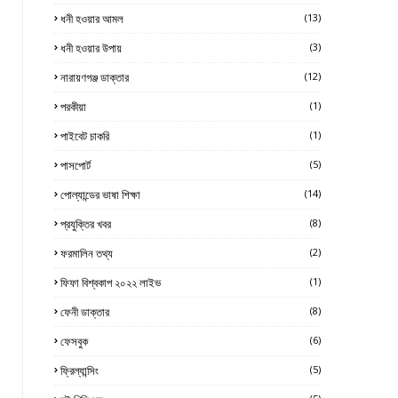
ধনী হওয়ার আমল
(13)
ধনী হওয়ার উপায়
(3)
নারায়ণগঞ্জ ডাক্তার
(12)
পরকীয়া
(1)
পাইবেট চাকরি
(1)
পাসপোর্ট
(5)
পোল্যান্ডের ভাষা শিক্ষা
(14)
প্রযুক্তির খবর
(8)
ফরমালিন তথ্য
(2)
ফিফা বিশ্বকাপ ২০২২ লাইভ
(1)
ফেনী ডাক্তার
(8)
ফেসবুক
(6)
ফ্রিল্যান্সিং
(5)