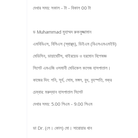
দেখার সময়: সকাল - টা - বিকাল 00 টা
ড Muhammad মুহাম্মদ রুকনুজ্জামান
এমবিবিএস, বিসিএস (স্বাস্থ্য), ডিইএম (বিএসএমএমইউ)
মেডিসিন, ডায়াবেটিস, থাইরয়েড ও হরমোন বিশেষজ্ঞ
সিলেট এমএজি ওসমানী মেডিকেল কলেজ হাসপাতাল।
কাজের দিন: শনি, সূর্য, সোম, মঙ্গল, বুধ, বৃহস্পতি, শুক্র
চেম্বার: মরুদ্যান হাসপাতাল সিলেট
দেখার সময়: 5.00 পিএম - 9.00 পিএম
ডা Dr. (লে। কোল) মো। সারোয়ার খান