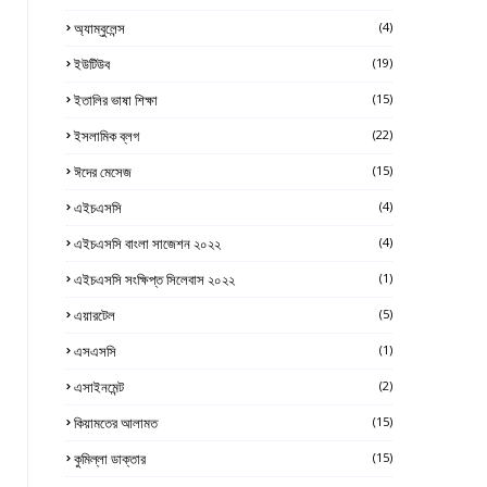
অ্যাম্বুলেন্স
(4)
ইউটিউব
(19)
ইতালির ভাষা শিক্ষা
(15)
ইসলামিক ব্লগ
(22)
ঈদের মেসেজ
(15)
এইচএসসি
(4)
এইচএসসি বাংলা সাজেশন ২০২২
(4)
এইচএসসি সংক্ষিপ্ত সিলেবাস ২০২২
(1)
এয়ারটেল
(5)
এসএসসি
(1)
এসাইনমেন্ট
(2)
কিয়ামতের আলামত
(15)
কুমিল্লা ডাক্তার
(15)