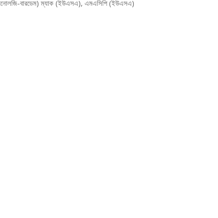
িনোলজি-বারডেম) ম্যাক (ইউএসএ), এমএসিপি (ইউএসএ)