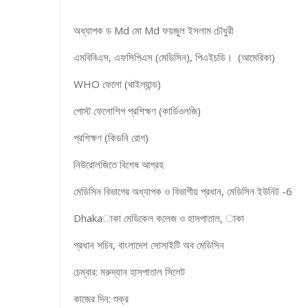
অধ্যাপক ড Md মো Md ফয়জুল ইসলাম চৌধুরী
এমবিবিএস, এফসিপিএস (মেডিসিন), পিএইচডি। (আমেরিকা)
WHO ফেলো (থাইল্যান্ড)
পোস্ট ফেলোশিপ প্রশিক্ষণ (কার্ডিওলজি)
প্রশিক্ষণ (কিডনি রোগ)
নিউরোলজিতে বিশেষ আগ্রহ
মেডিসিন বিভাগের অধ্যাপক ও বিভাগীয় প্রধান, মেডিসিন ইউনিট -6
Dhakaাকা মেডিকেল কলেজ ও হাসপাতাল, াকা
প্রধান সচিব, বাংলাদেশ সোসাইটি অব মেডিসিন
চেম্বার: মরুদ্যান হাসপাতাল সিলেট
কাজের দিন: শুক্র