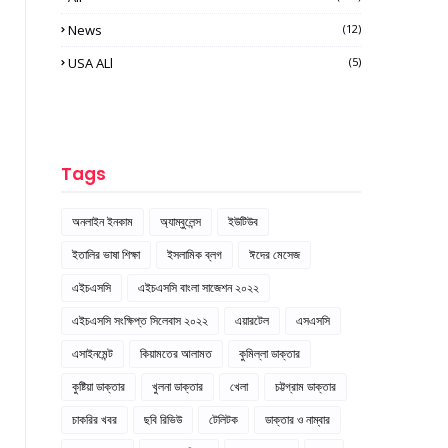
News
(12)
USA ALl
(5)
Tags
অনলাইন ইনকাম
অ্যাম্বুলেন্স
ইউটিউব
ইতালির ভাষা শিক্ষা
ইসলামিক ব্লগ
ঈদের মেসেজ
এইচএসসি
এইচএসসি বাংলা সাজেশন ২০২২
এইচএসসি সংক্ষিপ্ত সিলেবাস ২০২২
এয়ারটেল
এসএসসি
এসাইনমেন্ট
কিয়ামতের আলামত
কুমিল্লা ডাক্তার
কুষ্টিয়া ডাক্তার
খুলনা ডাক্তার
খেলা
চট্টগ্রাম ডাক্তার
চাকরির খবর
ছবি রিভিউ
টেলিটক
ডাক্তার ও নাম্বার