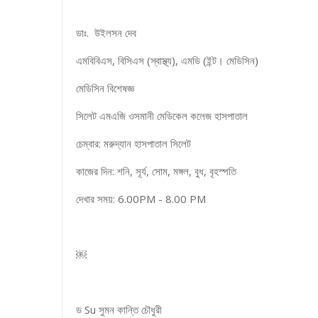
ডাঃ. উইলসন দেব
এমবিবিএস, বিসিএস (স্বাস্থ্য), এমডি (ইন্ট। মেডিসিন)
মেডিসিন বিশেষজ্ঞ
সিলেট এমএজি ওসমানী মেডিকেল কলেজ হাসপাতাল
চেম্বার: মরুদ্যান হাসপাতাল সিলেট
কাজের দিন: শনি, সূর্য, সোম, মঙ্গল, বুধ, বৃহস্পতি
দেখার সময়: 6.00PM - 8.00 PM
￼
ড Su সুমন কান্তি চৌধুরী