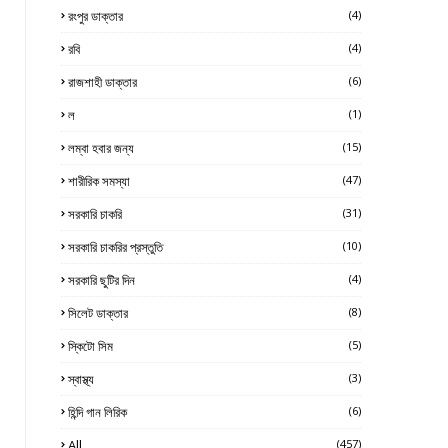
রংপুর ডাক্তার
(4)
রবি
(4)
রাজশাহী ডাক্তার
(6)
ল
(1)
লম্বা হবার জন্য
(15)
শারীরিক সমস্যা
(47)
সরকারি চাকরি
(31)
সরকারি চাকরির প্রস্তুতি
(10)
সরকারি ছুটির দিন
(4)
সিলেট ডাক্তার
(8)
স্কিটো সিম
(5)
স্বাস্থ্য
(3)
হিন্দি গান লিরিক
(6)
All
(457)