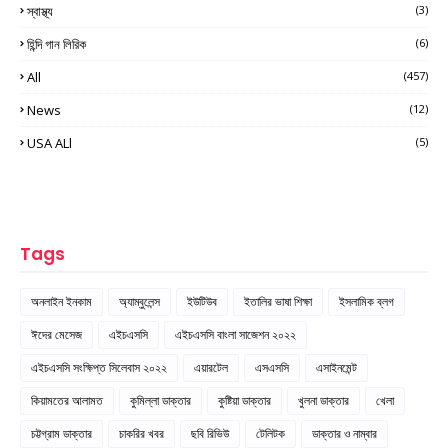
স্বাস্থ্য
(3)
হিন্দি গান লিরিক
(6)
All
(457)
News
(12)
USA ALl
(5)
Tags
অনলাইন ইনকাম
অ্যাম্বুলেন্স
ইউটিউব
ইতালির ভাষা শিক্ষা
ইসলামিক ব্লগ
ঈদের মেসেজ
এইচএসসি
এইচএসসি বাংলা সাজেশন ২০২২
এইচএসসি সংক্ষিপ্ত সিলেবাস ২০২২
এয়ারটেল
এসএসসি
এসাইনমেন্ট
কিয়ামতের আলামত
কুমিল্লা ডাক্তার
কুষ্টিয়া ডাক্তার
খুলনা ডাক্তার
খেলা
চট্টগ্রাম ডাক্তার
চাকরির খবর
ছবি রিভিউ
টেলিটক
ডাক্তার ও নাম্বার