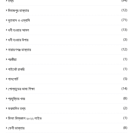
তথ্য
(94)
দিনাজপুর ডাক্তার
(12)
দূতাবাস ও এম্বাসি
(71)
ধনী হওয়ার আমল
(13)
ধনী হওয়ার উপায়
(3)
নারায়ণগঞ্জ ডাক্তার
(12)
পরকীয়া
(1)
পাইবেট চাকরি
(1)
পাসপোর্ট
(5)
পোল্যান্ডের ভাষা শিক্ষা
(14)
প্রযুক্তির খবর
(8)
ফরমালিন তথ্য
(2)
ফিফা বিশ্বকাপ ২০২২ লাইভ
(1)
ফেনী ডাক্তার
(8)