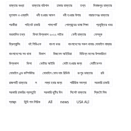
ডাক্তার বগুড়া
ডাক্তার বরিশাল
ঢাকার ডাক্তার
তথ্য
দিনাজপুর ডাক্তার
দূতাবাস ও এম্বাসি
ধনী হওয়ার আমল
ধনী হওয়ার উপায়
নারায়ণগঞ্জ ডাক্তার
পরকীয়া
পাইবেট চাকরি
পাসপোর্ট
পোল্যান্ডের ভাষা শিক্ষা
প্রযুক্তির খবর
ফরমালিন তথ্য
ফিফা বিশ্বকাপ ২০২২ লাইভ
ফেনী ডাক্তার
ফেসবুক
ফ্রিল্যান্সিং
বই পিডিএফ
বাংলা খবর
বাংলাদেশের সকল থানার মোবাইল নাম্বার
বাংলাদেশের সব থানা
বিকাশ
বিজনেস আইডিয়া
বিভিন্ন ফলের উপকারিতা
বিশ্বকাপ
ভিসা
ভোটার আইডি
মোটা হওয়ার জন্য
মোটিভেশন
মোবাইল এন্ড কম্পিউটার
মোবাইল ফোন দাম রিভিউ
রংপুর ডাক্তার
রবি
রাজশাহী ডাক্তার
ল
লম্বা হবার জন্য
শারীরিক সমস্যা
সরকারি চাকরি
সরকারি চাকরির প্রস্তুতি
সরকারি ছুটির দিন
সিলেট ডাক্তার
স্কিটো সিম
স্বাস্থ্য
হিন্দি গান লিরিক
All
news
USA ALl