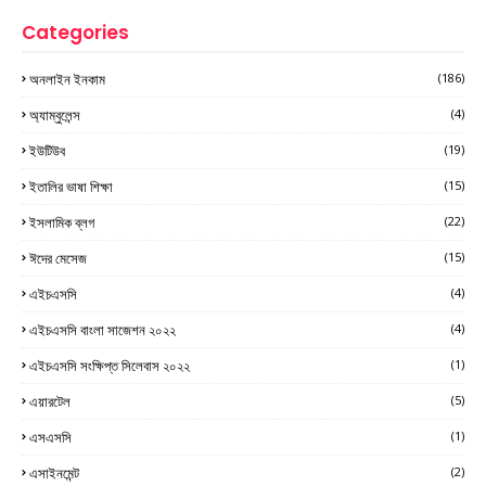
Categories
অনলাইন ইনকাম
(186)
অ্যাম্বুলেন্স
(4)
ইউটিউব
(19)
ইতালির ভাষা শিক্ষা
(15)
ইসলামিক ব্লগ
(22)
ঈদের মেসেজ
(15)
এইচএসসি
(4)
এইচএসসি বাংলা সাজেশন ২০২২
(4)
এইচএসসি সংক্ষিপ্ত সিলেবাস ২০২২
(1)
এয়ারটেল
(5)
এসএসসি
(1)
এসাইনমেন্ট
(2)