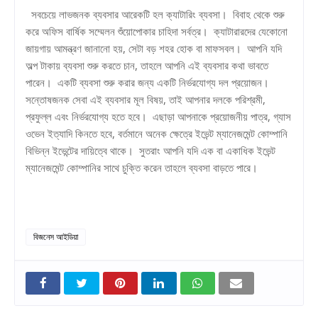
সবচেয়ে লাভজনক ব্যবসার আরেকটি হল ক্যাটারিং ব্যবসা। বিবাহ থেকে শুরু
করে অফিস বার্ষিক সম্মেলন শুঁয়োপোকার চাহিদা সর্বত্র। ক্যাটারারদের যেকোনো
জায়গায় আমন্ত্রণ জানানো হয়, সেটা বড় শহর হোক বা মাফসবল। আপনি যদি
অল্প টাকায় ব্যবসা শুরু করতে চান, তাহলে আপনি এই ব্যবসার কথা ভাবতে
পারেন। একটি ব্যবসা শুরু করার জন্য একটি নির্ভরযোগ্য দল প্রয়োজন।
সন্তোষজনক সেবা এই ব্যবসার মূল বিষয়, তাই আপনার দলকে পরিশ্রমী,
প্রফুল্ল এবং নির্ভরযোগ্য হতে হবে। এছাড়া আপনাকে প্রয়োজনীয় পাত্র, গ্যাস
ওভেন ইত্যাদি কিনতে হবে, বর্তমানে অনেক ক্ষেত্রে ইভেন্ট ম্যানেজমেন্ট কোম্পানি
বিভিন্ন ইভেন্টের দায়িত্বে থাকে। সুতরাং আপনি যদি এক বা একাধিক ইভেন্ট
ম্যানেজমেন্ট কোম্পানির সাথে চুক্তি করেন তাহলে ব্যবসা বাড়তে পারে।
বিজনেস আইডিয়া