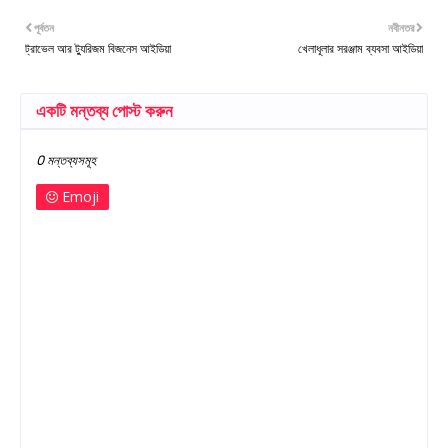
পূর্বতন
নবীনতর
ট্রাভেল আর ট্যুরিজম বিজনেস আইডিয়া
খেলাধূলার সরঞ্জাম ব্যবসা আইডিয়া
একটি মন্তব্য পোস্ট করুন
0 মন্তব্যসমূহ
Emoji