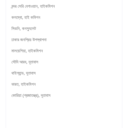
বন্দর সেরি বেগাওয়ান, হাইকমিশন
কলম্বো, হাই কমিশন
সিডনি, কনস্যুলেট
ঢাকার জনপ্রিয় উপস্থাপনা
মালয়েশিয়া, হাইকমিশন
সৌদি আরব, দূতাবাস
থাইল্যান্ড, দূতাবাস
ভারত, হাইকমিশন
কোরিয়া (প্রজাতন্ত্র), দূতাবাস