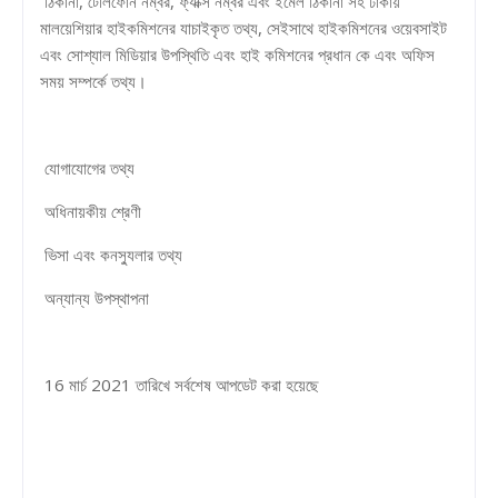
ঠিকানা, টেলিফোন নম্বর, ফ্যাক্স নম্বর এবং ইমেল ঠিকানা সহ ঢাকায়
মালয়েশিয়ার হাইকমিশনের যাচাইকৃত তথ্য, সেইসাথে হাইকমিশনের ওয়েবসাইট
এবং সোশ্যাল মিডিয়ার উপস্থিতি এবং হাই কমিশনের প্রধান কে এবং অফিস
সময় সম্পর্কে তথ্য।
যোগাযোগের তথ্য
অধিনায়কীয় শ্রেণী
ভিসা এবং কনস্যুলার তথ্য
অন্যান্য উপস্থাপনা
16 মার্চ 2021 তারিখে সর্বশেষ আপডেট করা হয়েছে