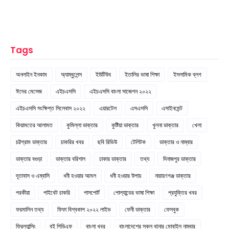
Tags
অনলাইন ইনকাম
অ্যাম্বুলেন্স
ইউটিউব
ইতালির ভাষা শিক্ষা
ইসলামিক ব্লগ
ঈদের মেসেজ
এইচএসসি
এইচএসসি বাংলা সাজেশন ২০২২
এইচএসসি সংক্ষিপ্ত সিলেবাস ২০২২
এয়ারটেল
এসএসসি
এসাইনমেন্ট
কিয়ামতের আলামত
কুমিল্লা ডাক্তার
কুষ্টিয়া ডাক্তার
খুলনা ডাক্তার
খেলা
চট্টগ্রাম ডাক্তার
চাকরির খবর
ছবি রিভিউ
টেলিটক
ডাক্তার ও নাম্বার
ডাক্তার বগুড়া
ডাক্তার বরিশাল
ঢাকার ডাক্তার
তথ্য
দিনাজপুর ডাক্তার
দূতাবাস ও এম্বাসি
ধনী হওয়ার আমল
ধনী হওয়ার উপায়
নারায়ণগঞ্জ ডাক্তার
পরকীয়া
পাইবেট চাকরি
পাসপোর্ট
পোল্যান্ডের ভাষা শিক্ষা
প্রযুক্তির খবর
ফরমালিন তথ্য
ফিফা বিশ্বকাপ ২০২২ লাইভ
ফেনী ডাক্তার
ফেসবুক
ফ্রিল্যান্সিং
বই পিডিএফ
বাংলা খবর
বাংলাদেশের সকল থানার মোবাইল নাম্বার