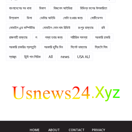
বাংলাদেশের সব থানা
বিকাশ
বিজনেস আইডিয়া
বিভিন্ন ফলের উপকারিতা
বিশ্বকাপ
ভিসা
ভোটার আইডি
মোটা হওয়ার জন্য
মোটিভেশন
মোবাইল এন্ড কম্পিউটার
মোবাইল ফোন দাম রিভিউ
রংপুর ডাক্তার
রবি
রাজশাহী ডাক্তার
ল
লম্বা হবার জন্য
শারীরিক সমস্যা
সরকারি চাকরি
সরকারি চাকরির প্রস্তুতি
সরকারি ছুটির দিন
সিলেট ডাক্তার
স্কিটো সিম
স্বাস্থ্য
হিন্দি গান লিরিক
All
news
USA ALl
HOME
ABOUT
CONTACT
PRIVACY