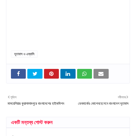
দূতাবাস ও এম্বাসি
পূর্বতন
নবীনতর
মালয়েশিয়ার কুয়ালালামপুরে বাংলাদেশের হাইকমিশন
ডেনমার্কের কোপেনহেগেনে বাংলাদেশ দূতাবাস
একটি মন্তব্য পোস্ট করুন