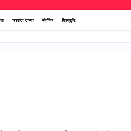
খবর
অনলাইন ইনকাম
ইউটিউব
ফ্রিল্যান্সিং
া