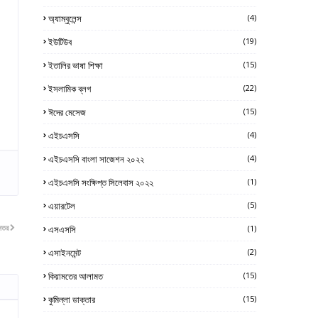
অ্যাম্বুলেন্স
(4)
ইউটিউব
(19)
ইতালির ভাষা শিক্ষা
(15)
ইসলামিক ব্লগ
(22)
ঈদের মেসেজ
(15)
এইচএসসি
(4)
এইচএসসি বাংলা সাজেশন ২০২২
(4)
এইচএসসি সংক্ষিপ্ত সিলেবাস ২০২২
(1)
এয়ারটেল
(5)
নতর
এসএসসি
(1)
এসাইনমেন্ট
(2)
কিয়ামতের আলামত
(15)
কুমিল্লা ডাক্তার
(15)