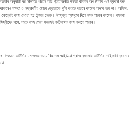
র রুচিবোধ অনুযায়ী ঘর সাজাতে পারলে আর প্রয়োজনীয় দক্ষতা থাকলে অল্প টাকায় এই ব্যবসা শুরু
া থাকলেও দক্ষতা ও উদ্ভাবনীর জোরে ক্রেতাকে খুশি করতে পারলে কাজের অভাব হবে না। অফিস,
 ক্ষেত্রেই কাজ দেওয়া হয় টেন্ডার ডেকে। উপযুক্ত প্রস্তাব দিলে ডাক পাবেন কাজের। ব্যবসা
িস্ত্রীদের সঙ্গে, যাতে কাজ পেলে সহজেই রুচিসম্মত কাজ করতে পারেন।
জনেস আইডিয়া মেয়েদের জন্য বিজনেস আইডিয়া গ্রামে ব্যবসার আইডিয়া পাইকারি ব্যবসা
য়া