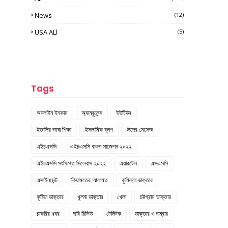
News
(12)
USA ALl
(5)
Tags
অনলাইন ইনকাম
অ্যাম্বুলেন্স
ইউটিউব
ইতালির ভাষা শিক্ষা
ইসলামিক ব্লগ
ঈদের মেসেজ
এইচএসসি
এইচএসসি বাংলা সাজেশন ২০২২
এইচএসসি সংক্ষিপ্ত সিলেবাস ২০২২
এয়ারটেল
এসএসসি
এসাইনমেন্ট
কিয়ামতের আলামত
কুমিল্লা ডাক্তার
কুষ্টিয়া ডাক্তার
খুলনা ডাক্তার
খেলা
চট্টগ্রাম ডাক্তার
চাকরির খবর
ছবি রিভিউ
টেলিটক
ডাক্তার ও নাম্বার