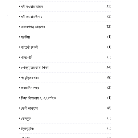
ধনী হওয়ার আমল
(13)
ধনী হওয়ার উপায়
(3)
নারায়ণগঞ্জ ডাক্তার
(12)
পরকীয়া
(1)
পাইবেট চাকরি
(1)
পাসপোর্ট
(5)
পোল্যান্ডের ভাষা শিক্ষা
(14)
প্রযুক্তির খবর
(8)
ফরমালিন তথ্য
(2)
ফিফা বিশ্বকাপ ২০২২ লাইভ
(1)
ফেনী ডাক্তার
(8)
ফেসবুক
(6)
ফ্রিল্যান্সিং
(5)