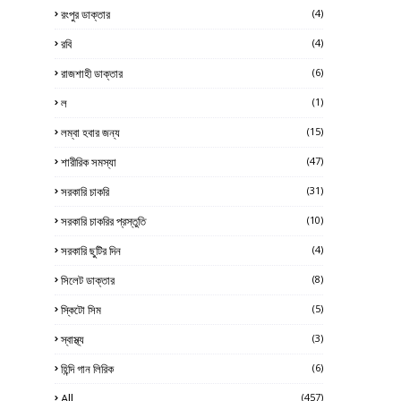
রংপুর ডাক্তার
(4)
রবি
(4)
রাজশাহী ডাক্তার
(6)
ল
(1)
লম্বা হবার জন্য
(15)
শারীরিক সমস্যা
(47)
সরকারি চাকরি
(31)
সরকারি চাকরির প্রস্তুতি
(10)
সরকারি ছুটির দিন
(4)
সিলেট ডাক্তার
(8)
স্কিটো সিম
(5)
স্বাস্থ্য
(3)
হিন্দি গান লিরিক
(6)
All
(457)