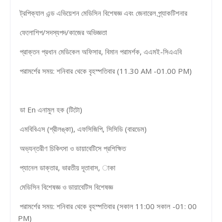
ট্রপিক্যাল এন্ড এভিয়েশন মেডিসিন বিশেষজ্ঞ এবং জেনারেল প্র্যাকটিশনার
ফেলোশিপ/সদস্যপদ/কাজের অভিজ্ঞতা
প্রাক্তন প্রধান মেডিকেল অফিসার, বিমান পরামর্শক, এএমই-সিএএবি
পরামর্শের সময়: শনিবার থেকে বৃহস্পতিবার (11.30 AM -01.00 PM)
ডা En এনামুল হক (টিটো)
এমবিবিএস (শ্রীলঙ্কা), এফসিজিপি, সিসিডি (বারডেম)
অভ্যন্তরীণ চিকিৎসা ও ডায়াবেটিসে প্রশিক্ষিত
প্যানেল ডাক্তার, ভারতীয় দূতাবাস, াকা
মেডিসিন বিশেষজ্ঞ ও ডায়াবেটিস বিশেষজ্ঞ
পরামর্শের সময়: শনিবার থেকে বৃহস্পতিবার (সকাল 11:00 সকাল -01: 00
PM)