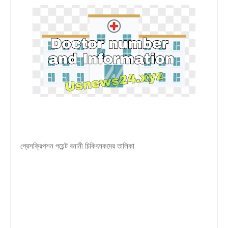
প্রেসক্রিপশন পয়েন্ট বনানী চিকিৎসকদের তালিকা