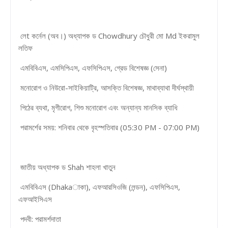
লেt কর্নেল (অব।) অধ্যাপক ড Chowdhury চৌধুরী মো Md ইকরামুল
লতিফ
এমবিবিএস, এমসিপিএস, এফসিপিএস, গ্রেড বিশেষজ্ঞ (সেনা)
মনোরোগ ও নিউরো-সাইকিয়াট্রি, আসক্তি বিশেষজ্ঞ, মাথাব্যাথা দীর্ঘস্থায়ী
পিঠের ব্যথা, মৃগীরোগ, শিশু মনোরোগ এবং অন্যান্য মানসিক ব্যাধি
পরামর্শের সময়: শনিবার থেকে বৃহস্পতিবার (05:30 PM - 07:00 PM)
জাতীয় অধ্যাপক ড Shah শাহলা খাতুন
এমবিবিএস (Dhakaাকা), এফআরসিওজি (লন্ডন), এফসিপিএস,
এফআইসিএস
পদবী: পরামর্শদাতা