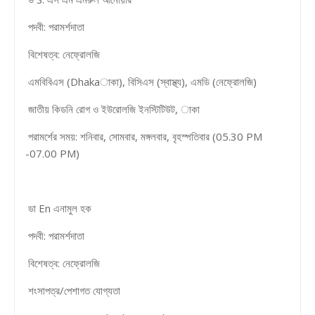
পদবী: পরামর্শদাতা
বিশেষত্ব: নেফ্রোলজি
এমবিবিএস (Dhakaাকা), বিসিএস (স্বাস্থ্য), এমডি (নেফ্রোলজি)
জাতীয় কিডনি রোগ ও ইউরোলজি ইনস্টিটিউট, াকা
পরামর্শের সময়: শনিবার, সোমবার, মঙ্গলবার, বৃহস্পতিবার (05.30 PM
-07.00 PM)
ডা En এনামুল হক
পদবী: পরামর্শদাতা
বিশেষত্ব: নেফ্রোলজি
শংসাপত্র/পেশাগত যোগ্যতা