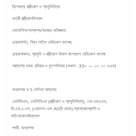
বিশেষত্ব: স্ত্রীরোগ ও প্রসূতিবিদ্যা
ধাত্রী স্ত্রীরোগবিশারদ
ফেলোশিপ/সদস্যপদ/কাজের অভিজ্ঞতা:
চেয়ারপার্সন, গ্রিন লাইফ মেডিকেল কলেজ;
চেয়ারপারসন, প্রসূতি ও স্ত্রীরোগ বিভাগ বাংলাদেশ মেডিকেল কলেজ
পরামর্শের সময়: রবিবার ও বৃহস্পতিবার (সকাল ..30০ — ১০: ০০ এএম)
অধ্যাপক ড S সেলিনা আক্তার
এমবিবিএস, এফসিপিএস (স্ত্রীরোগ ও প্রসূতিবিদ্যা), এফ.এমএএস,
ডি.এম.এ.এস, (ওয়ালেস এবং AGষি থেকে) ল্যাপারোস্কোপি ও
গাইনোকোলজিক্যাল
পদবী: অধ্যাপক