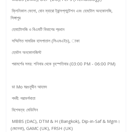
ক্লিনিকাল ফেলো, বোন ম্যারো ট্রান্সপ্লান্টেশন এবং হেমটোল অনকোলজি,
সিঙ্গাপুর
হেমাটোলজি ও বিএমটি বিভাগের প্রধান
সম্মিলিত সামরিক হাসপাতাল (সিএমএইচ), াকা
হেমটল অনকোলজিস্ট
পরামর্শের সময়: শনিবার থেকে বৃহস্পতিবার (03:00 PM - 06:00 PM)
ডা Mo মinনুদ্দীন আহমদ
পদবী: পরামর্শদাতা
বিশেষত্ব: মেডিসিন
MBBS (DAC), DTM & H (Bangkok), Dip-in-Saf & Mgm।
(জেনেভা), GAMC (UK), FRSH (UK)