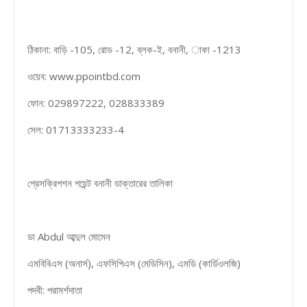
ঠিকানা: বাড়ি -105, রোড -12, ব্লক-ই, বনানী, াকা -1213
ওয়েব: www.ppointbd.com
ফোন: 029897222, 028833389
সেল: 01713333233-4
প্রেসক্রিপশন পয়েন্ট বনানী ডাক্তারের তালিকা
ডা Abdul আব্দুল মোমেন
এমবিবিএস (অনার্স), এফসিপিএস (মেডিসিন), এমডি (কার্ডিওলজি)
পদবী: পরামর্শদাতা