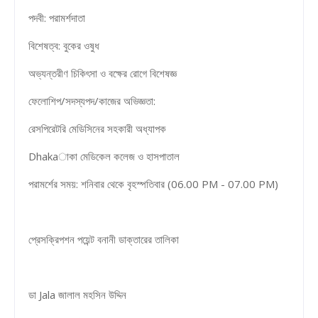
পদবী: পরামর্শদাতা
বিশেষত্ব: বুকের ওষুধ
অভ্যন্তরীণ চিকিৎসা ও বক্ষের রোগে বিশেষজ্ঞ
ফেলোশিপ/সদস্যপদ/কাজের অভিজ্ঞতা:
রেসপিরেটরি মেডিসিনের সহকারী অধ্যাপক
Dhakaাকা মেডিকেল কলেজ ও হাসপাতাল
পরামর্শের সময়: শনিবার থেকে বৃহস্পতিবার (06.00 PM - 07.00 PM)
প্রেসক্রিপশন পয়েন্ট বনানী ডাক্তারের তালিকা
ডা Jala জালাল মহসিন উদ্দিন