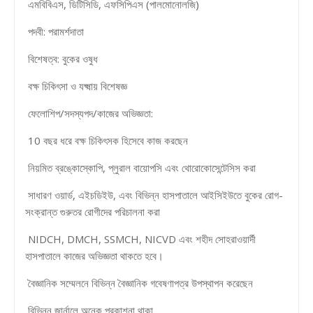
এমবিবিএস, ডিটিসিডি, এফসিপিএস (পালমোনোলজি)
পদবী: পরামর্শদাতা
বিশেষত্ব: বুকের ওষুধ
বক্ষ চিকিৎসা ও যক্ষ্মায় বিশেষজ্ঞ
ফেলোশিপ/সদস্যপদ/কাজের অভিজ্ঞতা:
10 বছর ধরে বক্ষ চিকিৎসক হিসেবে কাজ করছেন
নিয়মিত ব্রঙ্কোস্কোপি, প্লুরাল বায়োপসি এবং থোরোকোসেন্টেসিস করা
সাধারণ ওয়ার্ড, এইচডিইউ, এবং বিভিন্ন হাসপাতালে আইসিইউতে বুকের রোগ-
সংক্রান্ত গুরুতর রোগীদের পরিচালনা করা
NIDCH, DMCH, SSMCH, NICVD এবং শহীদ সোহরাওয়ার্দী
হাসপাতালে কাজের অভিজ্ঞতা থাকতে হবে।
বৈজ্ঞানিক সম্মেলনে বিভিন্ন বৈজ্ঞানিক গবেষণাপত্র উপস্থাপন করেছেন
বিভিন্ন জার্নালে অনেক প্রকাশনা থাকা