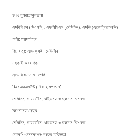
ড N নুসরাত সুলতানা
এমবিবিএস (ডিএমসি), এফসিপিএস (মেডিসিন), এমডি (এন্ডোক্রিনোলজি)
পদবী: পরামর্শদাতা
বিশেষত্ব: এন্ডোক্রাইন মেডিসিন
সহকারী অধ্যাপক
এন্ডোক্রিনোলজি বিভাগ
বিএসএমএমইউ (পিজি হাসপাতাল)
মেডিসিন, ডায়াবেটিস, থাইরয়েড ও হরমোন বিশেষজ্ঞ
বিশেষায়িত ক্ষেত্র:
মেডিসিন, ডায়াবেটিস, থাইরয়েড ও হরমোন বিশেষজ্ঞ
ফেলোশিপ/সদস্যপদ/কাজের অভিজ্ঞতা