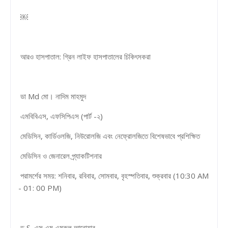
￼
আরও হাসপাতাল: গ্রিন লাইফ হাসপাতালের চিকিৎসকরা
ডা Md মো। নাদিম মাহমুদ
এমবিবিএস, এফসিপিএস (পার্ট -২)
মেডিসিন, কার্ডিওলজি, নিউরোলজি এবং নেফ্রোলজিতে বিশেষভাবে প্রশিক্ষিত
মেডিসিন ও জেনারেল প্র্যাকটিশনার
পরামর্শের সময়: শনিবার, রবিবার, সোমবার, বৃহস্পতিবার, শুক্রবার (10:30 AM
- 01: 00 PM)
ড S. এস এম এমরুল আনোয়ার