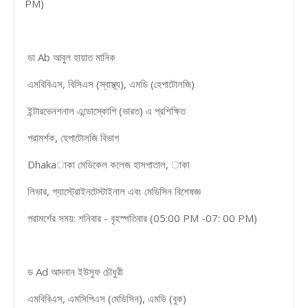
PM)
ডা Ab আবুল হায়াত মানিক
এমবিবিএস, বিসিএস (স্বাস্থ্য), এমডি (হেপাটোলজি)
ইন্টারভেনশনাল এন্ডোস্কোপি (ভারত) এ প্রশিক্ষিত
পরামর্শক, হেপাটোলজি বিভাগ
Dhakaাকা মেডিকেল কলেজ হাসপাতাল, াকা
লিভার, গ্যাস্ট্রোইনটেস্টাইনাল এবং মেডিসিন বিশেষজ্ঞ
পরামর্শের সময়: শনিবার - বৃহস্পতিবার (05:00 PM -07: 00 PM)
ড Ad আদনান ইউসুফ চৌধুরী
এমবিবিএস, এমসিপিএস (মেডিসিন), এমডি (বুক)