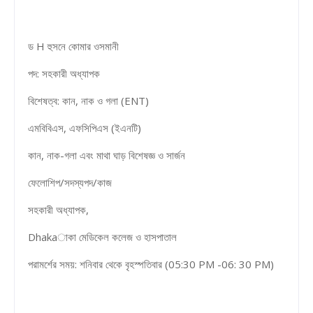
ড H হুসনে কোমার ওসমানী
পদ: সহকারী অধ্যাপক
বিশেষত্ব: কান, নাক ও গলা (ENT)
এমবিবিএস, এফসিপিএস (ইএনটি)
কান, নাক-গলা এবং মাথা ঘাড় বিশেষজ্ঞ ও সার্জন
ফেলোশিপ/সদস্যপদ/কাজ
সহকারী অধ্যাপক,
Dhakaাকা মেডিকেল কলেজ ও হাসপাতাল
পরামর্শের সময়: শনিবার থেকে বৃহস্পতিবার (05:30 PM -06: 30 PM)