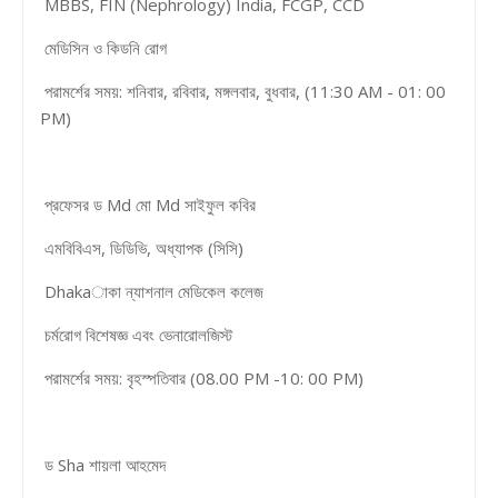
MBBS, FIN (Nephrology) India, FCGP, CCD
মেডিসিন ও কিডনি রোগ
পরামর্শের সময়: শনিবার, রবিবার, মঙ্গলবার, বুধবার, (11:30 AM - 01: 00
PM)
প্রফেসর ড Md মো Md সাইফুল কবির
এমবিবিএস, ডিডিভি, অধ্যাপক (সিসি)
Dhakaাকা ন্যাশনাল মেডিকেল কলেজ
চর্মরোগ বিশেষজ্ঞ এবং ভেনারোলজিস্ট
পরামর্শের সময়: বৃহস্পতিবার (08.00 PM -10: 00 PM)
ড Sha শায়লা আহমেদ