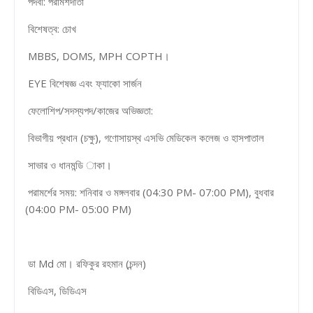
পদবী: পরামর্শদাতা
বিশেষত্ব: চোখ
MBBS, DOMS, MPH COPTH।
EYE বিশেষজ্ঞ এবং ফ্যাকো সার্জন
ফেলোশিপ/সদস্যপদ/কাজের অভিজ্ঞতা:
বিভাগীয় প্রধান (চক্ষু), গণোসায়স্থ এসভি মেডিকেল কলেজ ও হাসপাতাল
সাভার ও ধানমন্ডি াকা।
পরামর্শের সময়: শনিবার ও মঙ্গলবার (04:30 PM- 07:00 PM), বুধবার
(04:00 PM- 05:00 PM)
ডা Md মো। রফিকুর রহমান (চন্দন)
বিডিএস, ডিডিএস