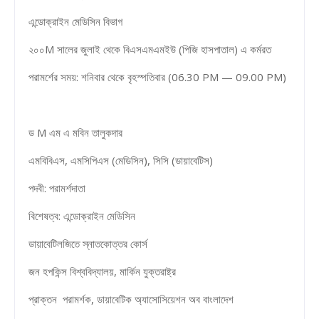
এন্ডোক্রাইন মেডিসিন বিভাগ
২০০M সালের জুলাই থেকে বিএসএমএমইউ (পিজি হাসপাতাল) এ কর্মরত
পরামর্শের সময়: শনিবার থেকে বৃহস্পতিবার (06.30 PM — 09.00 PM)
ড M এম এ মবিন তালুকদার
এমবিবিএস, এমসিপিএস (মেডিসিন), সিসি (ডায়াবেটিস)
পদবী: পরামর্শদাতা
বিশেষত্ব: এন্ডোক্রাইন মেডিসিন
ডায়াবেটিলজিতে স্নাতকোত্তর কোর্স
জন হপকিন্স বিশ্ববিদ্যালয়, মার্কিন যুক্তরাষ্ট্র
প্রাক্তন পরামর্শক, ডায়াবেটিক অ্যাসোসিয়েশন অব বাংলাদেশ