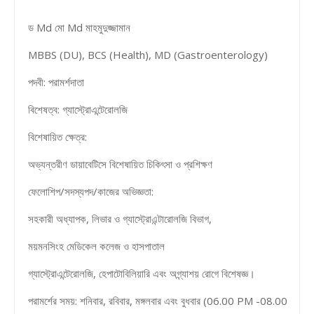
ড Md মো Md মাহমুদুজ্জামান
MBBS (DU), BCS (Health), MD (Gastroenterology)
পদবী: পরামর্শদাতা
বিশেষত্ব: গ্যাস্ট্রোএন্টেরোলজি
বিশেষায়িত ক্ষেত্র:
অভ্যন্তরীণ ডায়াবেটিসে বিশেষায়িত চিকিৎসা ও প্রশিক্ষণ
ফেলোশিপ/সদস্যপদ/কাজের অভিজ্ঞতা:
সহকারী অধ্যাপক, লিভার ও গ্যাস্ট্রোএন্টারোলজি বিভাগ,
ময়মনসিংহ মেডিকেল কলেজ ও হাসপাতাল
গ্যাস্ট্রোএন্টেরোলজি, হেপাটোবিলিয়ারি এবং অগ্ন্যাশয় রোগে বিশেষজ্ঞ।
পরামর্শের সময়: শনিবার, রবিবার, মঙ্গলবার এবং বুধবার (06.00 PM -08.00