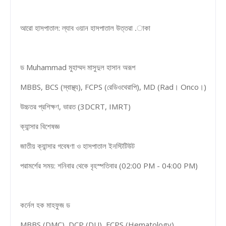
আরো হাসপাতাল: ল্যাব ওয়ান হাসপাতাল উত্তরা .াকা
ড Muhammad মুহাম্মদ মাসুদুল হাসান অরূপ
MBBS, BCS (স্বাস্থ্য), FCPS (রেডিওথেরাপি), MD (Rad। Onco।)
উচ্চতর প্রশিক্ষণ, ভারত (3DCRT, IMRT)
ক্যান্সার বিশেষজ্ঞ
জাতীয় ক্যান্সার গবেষণা ও হাসপাতাল ইনস্টিটিউট
পরামর্শের সময়: শনিবার থেকে বৃহস্পতিবার (02:00 PM - 04:00 PM)
কর্নেল হক মাহফুজ ড
MBBS (DMC), DCP (DU), FCPS (Hematology)