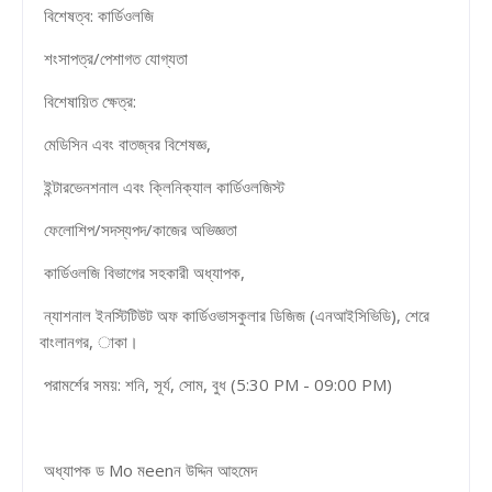
বিশেষত্ব: কার্ডিওলজি
শংসাপত্র/পেশাগত যোগ্যতা
বিশেষায়িত ক্ষেত্র:
মেডিসিন এবং বাতজ্বর বিশেষজ্ঞ,
ইন্টারভেনশনাল এবং ক্লিনিক্যাল কার্ডিওলজিস্ট
ফেলোশিপ/সদস্যপদ/কাজের অভিজ্ঞতা
কার্ডিওলজি বিভাগের সহকারী অধ্যাপক,
ন্যাশনাল ইনস্টিটিউট অফ কার্ডিওভাসকুলার ডিজিজ (এনআইসিভিডি), শেরে
বাংলানগর, াকা।
পরামর্শের সময়: শনি, সূর্য, সোম, বুধ (5:30 PM - 09:00 PM)
অধ্যাপক ড Mo মeenন উদ্দিন আহমেদ