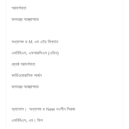
পরামর্শদাতা
হৃদযন্ত্রে অস্ত্রোপচার
অধ্যাপক ড M. এম এইচ মিল্লাত
এমবিবিএস, এফআরসিএস (এডিন)
জ্যেষ্ঠ পরামর্শদাতা
কার্ডিওথোরাসিক সার্জন
হৃদযন্ত্রে অস্ত্রোপচার
অ্যাসোস। অধ্যাপক ড Naw নওশীন সিরাজ
এমবিবিএস, এম। ফিল