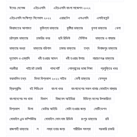
ঈদের মেসেজ
এইচএসসি
এইচএসসি বাংলা সাজেশন ২০২২
এইচএসসি সংক্ষিপ্ত সিলেবাস ২০২২
এয়ারটেল
এসএসসি
এসাইনমেন্ট
কিয়ামতের আলামত
কুমিল্লা ডাক্তার
কুষ্টিয়া ডাক্তার
খুলনা ডাক্তার
খেলা
চট্টগ্রাম ডাক্তার
চাকরির খবর
ছবি রিভিউ
টেলিটক
ডাক্তার ও নাম্বার
ডাক্তার বগুড়া
ডাক্তার বরিশাল
ঢাকার ডাক্তার
তথ্য
দিনাজপুর ডাক্তার
দূতাবাস ও এম্বাসি
ধনী হওয়ার আমল
ধনী হওয়ার উপায়
নারায়ণগঞ্জ ডাক্তার
পরকীয়া
পাইবেট চাকরি
পাসপোর্ট
পোল্যান্ডের ভাষা শিক্ষা
প্রযুক্তির খবর
ফরমালিন তথ্য
ফিফা বিশ্বকাপ ২০২২ লাইভ
ফেনী ডাক্তার
ফেসবুক
ফ্রিল্যান্সিং
বই পিডিএফ
বাংলা খবর
বাংলাদেশের সকল থানার মোবাইল নাম্বার
বাংলাদেশের সব থানা
বিকাশ
বিজনেস আইডিয়া
বিভিন্ন ফলের উপকারিতা
বিশ্বকাপ
ভিসা
ভোটার আইডি
মোটা হওয়ার জন্য
মোটিভেশন
মোবাইল এন্ড কম্পিউটার
মোবাইল ফোন দাম রিভিউ
রংপুর ডাক্তার
রবি
রাজশাহী ডাক্তার
ল
লম্বা হবার জন্য
শারীরিক সমস্যা
সরকারি চাকরি