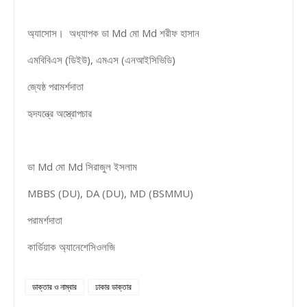
অ্যাসোস। অধ্যাপক ডা Md মো Md শরীফ হাসান
এমবিবিএস (ডিইউ), এমএস (এনআইসিভিডি)
জ্যেষ্ঠ পরামর্শদাতা
হৃদযন্ত্রে অস্ত্রোপচার
ডা Md মো Md সিরাজুল ইসলাম
MBBS (DU), DA (DU), MD (BSMMU)
পরামর্শদাতা
কার্ডিয়াক অ্যানেশেসিওলজি
ডাক্তার ও নাম্বার
ঢাকার ডাক্তার