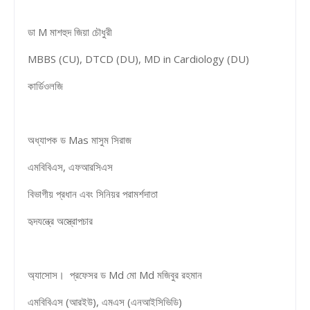
ডা M মাশহুদ জিয়া চৌধুরী
MBBS (CU), DTCD (DU), MD in Cardiology (DU)
কার্ডিওলজি
অধ্যাপক ড Mas মাসুম সিরাজ
এমবিবিএস, এফআরসিএস
বিভাগীয় প্রধান এবং সিনিয়র পরামর্শদাতা
হৃদযন্ত্রে অস্ত্রোপচার
অ্যাসোস। প্রফেসর ড Md মো Md মজিবুর রহমান
এমবিবিএস (আরইউ), এমএস (এনআইসিভিডি)