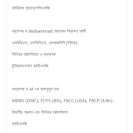
কার্ডিয়াক অ্যানেশেসিওলজি
প্রফেসর ড Mohammad মোহাম্মদ লিয়াকত আলী
এমবিবিএস, এফসিপিএস, এমআরসিপি (ইউকে)
সিনিয়র পরামর্শদাতা ও অধ্যাপক
ইন্টারভেনশনাল কার্ডিওলজি
অধ্যাপক ড M এম মাকসুমুল হক
MBBS (DMC), FCPS (BD), FACC (USA), FRCP (Edin)
বিভাগীয় প্রধান এবং সিনিয়র পরামর্শদাতা
কার্ডিওলজি