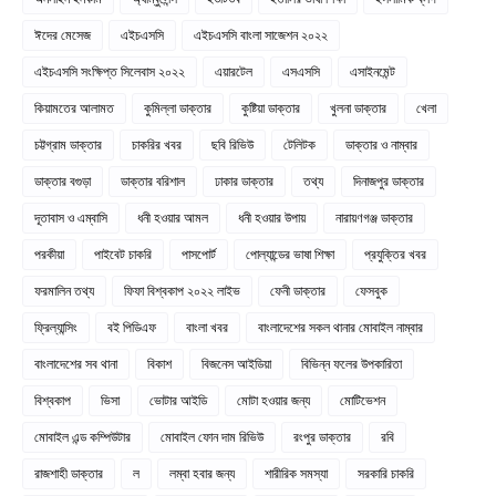
ঈদের মেসেজ
এইচএসসি
এইচএসসি বাংলা সাজেশন ২০২২
এইচএসসি সংক্ষিপ্ত সিলেবাস ২০২২
এয়ারটেল
এসএসসি
এসাইনমেন্ট
কিয়ামতের আলামত
কুমিল্লা ডাক্তার
কুষ্টিয়া ডাক্তার
খুলনা ডাক্তার
খেলা
চট্টগ্রাম ডাক্তার
চাকরির খবর
ছবি রিভিউ
টেলিটক
ডাক্তার ও নাম্বার
ডাক্তার বগুড়া
ডাক্তার বরিশাল
ঢাকার ডাক্তার
তথ্য
দিনাজপুর ডাক্তার
দূতাবাস ও এম্বাসি
ধনী হওয়ার আমল
ধনী হওয়ার উপায়
নারায়ণগঞ্জ ডাক্তার
পরকীয়া
পাইবেট চাকরি
পাসপোর্ট
পোল্যান্ডের ভাষা শিক্ষা
প্রযুক্তির খবর
ফরমালিন তথ্য
ফিফা বিশ্বকাপ ২০২২ লাইভ
ফেনী ডাক্তার
ফেসবুক
ফ্রিল্যান্সিং
বই পিডিএফ
বাংলা খবর
বাংলাদেশের সকল থানার মোবাইল নাম্বার
বাংলাদেশের সব থানা
বিকাশ
বিজনেস আইডিয়া
বিভিন্ন ফলের উপকারিতা
বিশ্বকাপ
ভিসা
ভোটার আইডি
মোটা হওয়ার জন্য
মোটিভেশন
মোবাইল এন্ড কম্পিউটার
মোবাইল ফোন দাম রিভিউ
রংপুর ডাক্তার
রবি
রাজশাহী ডাক্তার
ল
লম্বা হবার জন্য
শারীরিক সমস্যা
সরকারি চাকরি