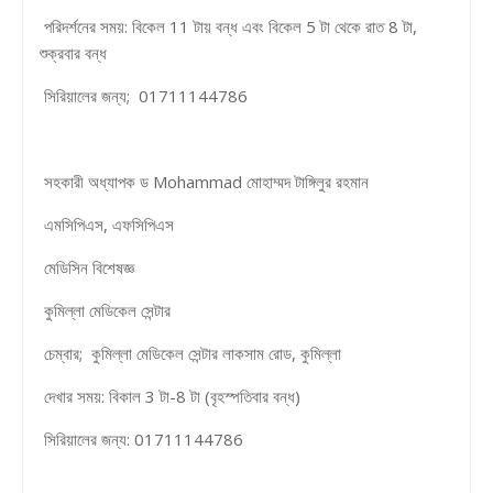
পরিদর্শনের সময়: বিকেল 11 টায় বন্ধ এবং বিকেল 5 টা থেকে রাত 8 টা,
শুক্রবার বন্ধ
সিরিয়ালের জন্য; 01711144786
সহকারী অধ্যাপক ড Mohammad মোহাম্মদ টাঙ্গিলুর রহমান
এমসিপিএস, এফসিপিএস
মেডিসিন বিশেষজ্ঞ
কুমিল্লা মেডিকেল সেন্টার
চেম্বার; কুমিল্লা মেডিকেল সেন্টার লাকসাম রোড, কুমিল্লা
দেখার সময়: বিকাল 3 টা-8 টা (বৃহস্পতিবার বন্ধ)
সিরিয়ালের জন্য: 01711144786