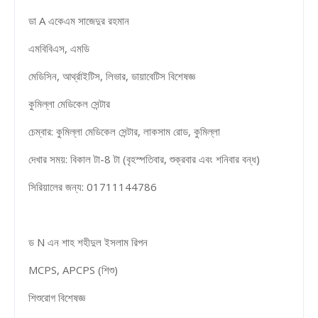
ডা A একেএম সাজেদুর রহমান
এমবিবিএস, এমডি
মেডিসিন, আর্থ্রাইটিস, লিভার, ডায়াবেটিস বিশেষজ্ঞ
কুমিল্লা মেডিকেল সেন্টার
চেম্বার: কুমিল্লা মেডিকেল সেন্টার, লাকসাম রোড, কুমিল্লা
দেখার সময়: বিকাল টা-8 টা (বৃহস্পতিবার, শুক্রবার এবং শনিবার বন্ধ)
সিরিয়ালের জন্য: 01711144786
ড N এন শাহ শহীদুল ইসলাম রিপন
MCPS, APCPS (শিশু)
শিশুরোগ বিশেষজ্ঞ