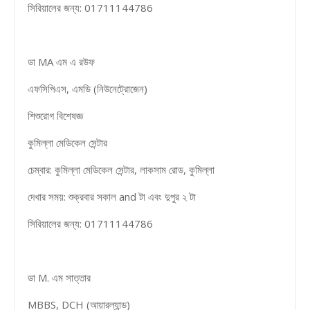
সিরিয়ালের জন্য: 01711144786
ডা MA এম এ রউফ
এফসিপিএস, এমডি (নিউনেট্রোজেন)
শিশুরোগ বিশেষজ্ঞ
কুমিল্লা মেডিকেল সেন্টার
চেম্বার: কুমিল্লা মেডিকেল সেন্টার, লাকসাম রোড, কুমিল্লা
দেখার সময়: শুক্রবার সকাল and টা এবং দুপুর ২ টা
সিরিয়ালের জন্য: 01711144786
ডা M. এম সাত্তার
MBBS, DCH (আয়ারল্যান্ড)