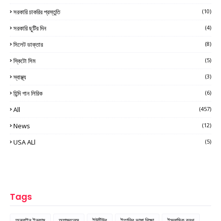
সরকারি চাকরির প্রস্তুতি
(10)
সরকারি ছুটির দিন
(4)
সিলেট ডাক্তার
(8)
স্কিটো সিম
(5)
স্বাস্থ্য
(3)
হিন্দি গান লিরিক
(6)
All
(457)
News
(12)
USA ALl
(5)
Tags
অনলাইন ইনকাম
অ্যাম্বুলেন্স
ইউটিউব
ইতালির ভাষা শিক্ষা
ইসলামিক ব্লগ