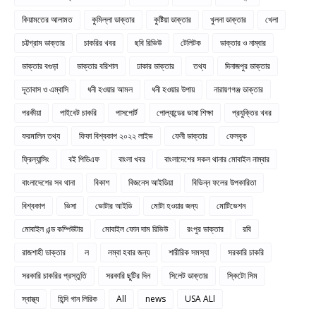
কিয়ামতের আলামত
কুমিল্লা ডাক্তার
কুষ্টিয়া ডাক্তার
খুলনা ডাক্তার
খেলা
চট্টগ্রাম ডাক্তার
চাকরির খবর
ছবি রিভিউ
টেলিটক
ডাক্তার ও নাম্বার
ডাক্তার বগুড়া
ডাক্তার বরিশাল
ঢাকার ডাক্তার
তথ্য
দিনাজপুর ডাক্তার
দূতাবাস ও এম্বাসি
ধনী হওয়ার আমল
ধনী হওয়ার উপায়
নারায়ণগঞ্জ ডাক্তার
পরকীয়া
পাইবেট চাকরি
পাসপোর্ট
পোল্যান্ডের ভাষা শিক্ষা
প্রযুক্তির খবর
ফরমালিন তথ্য
ফিফা বিশ্বকাপ ২০২২ লাইভ
ফেনী ডাক্তার
ফেসবুক
ফ্রিল্যান্সিং
বই পিডিএফ
বাংলা খবর
বাংলাদেশের সকল থানার মোবাইল নাম্বার
বাংলাদেশের সব থানা
বিকাশ
বিজনেস আইডিয়া
বিভিন্ন ফলের উপকারিতা
বিশ্বকাপ
ভিসা
ভোটার আইডি
মোটা হওয়ার জন্য
মোটিভেশন
মোবাইল এন্ড কম্পিউটার
মোবাইল ফোন দাম রিভিউ
রংপুর ডাক্তার
রবি
রাজশাহী ডাক্তার
ল
লম্বা হবার জন্য
শারীরিক সমস্যা
সরকারি চাকরি
সরকারি চাকরির প্রস্তুতি
সরকারি ছুটির দিন
সিলেট ডাক্তার
স্কিটো সিম
স্বাস্থ্য
হিন্দি গান লিরিক
All
news
USA ALl