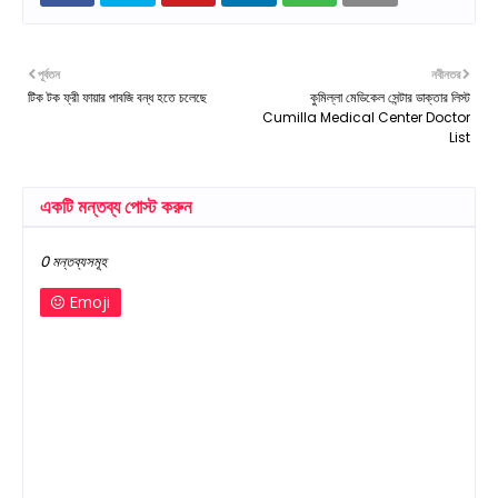
পূর্বতন
নবীনতর
টিক টক ফ্রী ফায়ার পাবজি বন্ধ হতে চলেছে
কুমিল্লা মেডিকেল সেন্টার ডাক্তার লিস্ট
Cumilla Medical Center Doctor
List
একটি মন্তব্য পোস্ট করুন
0 মন্তব্যসমূহ
Emoji