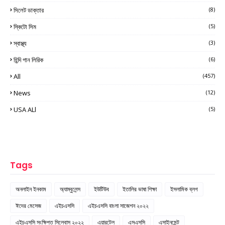
সিলেট ডাক্তার
(8)
স্কিটো সিম
(5)
স্বাস্থ্য
(3)
হিন্দি গান লিরিক
(6)
All
(457)
News
(12)
USA ALl
(5)
Tags
অনলাইন ইনকাম
অ্যাম্বুলেন্স
ইউটিউব
ইতালির ভাষা শিক্ষা
ইসলামিক ব্লগ
ঈদের মেসেজ
এইচএসসি
এইচএসসি বাংলা সাজেশন ২০২২
এইচএসসি সংক্ষিপ্ত সিলেবাস ২০২২
এয়ারটেল
এসএসসি
এসাইনমেন্ট