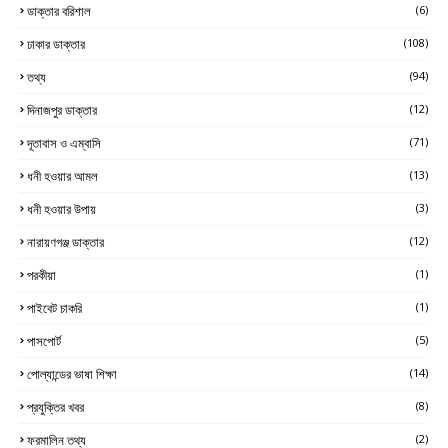
ডাক্তার বরিশাল
(6)
ঢাকার ডাক্তার
(108)
তথ্য
(94)
দিনাজপুর ডাক্তার
(12)
দূতাবাস ও এম্বাসি
(71)
ধনী হওয়ার আমল
(13)
ধনী হওয়ার উপায়
(3)
নারায়ণগঞ্জ ডাক্তার
(12)
পরকীয়া
(1)
পাইবেট চাকরি
(1)
পাসপোর্ট
(5)
পোল্যান্ডের ভাষা শিক্ষা
(14)
প্রযুক্তির খবর
(8)
ফরমালিন তথ্য
(2)