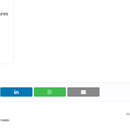
ures
নবী
া সমাধান