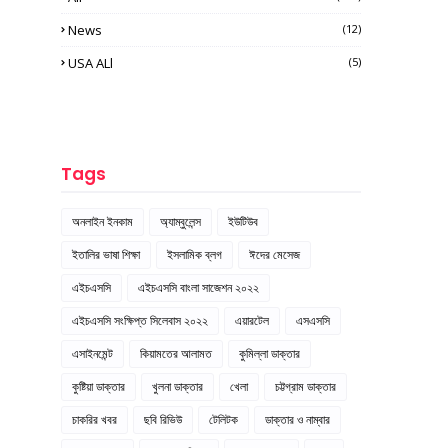
News
(12)
USA ALl
(5)
Tags
অনলাইন ইনকাম
অ্যাম্বুলেন্স
ইউটিউব
ইতালির ভাষা শিক্ষা
ইসলামিক ব্লগ
ঈদের মেসেজ
এইচএসসি
এইচএসসি বাংলা সাজেশন ২০২২
এইচএসসি সংক্ষিপ্ত সিলেবাস ২০২২
এয়ারটেল
এসএসসি
এসাইনমেন্ট
কিয়ামতের আলামত
কুমিল্লা ডাক্তার
কুষ্টিয়া ডাক্তার
খুলনা ডাক্তার
খেলা
চট্টগ্রাম ডাক্তার
চাকরির খবর
ছবি রিভিউ
টেলিটক
ডাক্তার ও নাম্বার