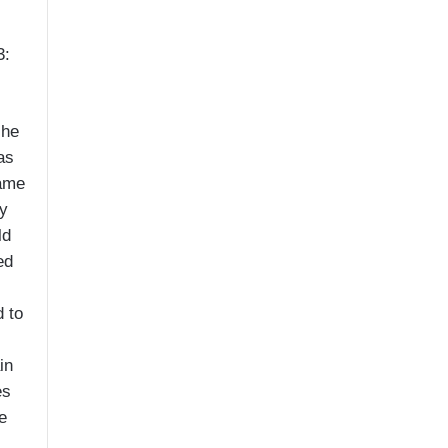
3:
she
as
came
y
ld
ed
d to
in
es
e