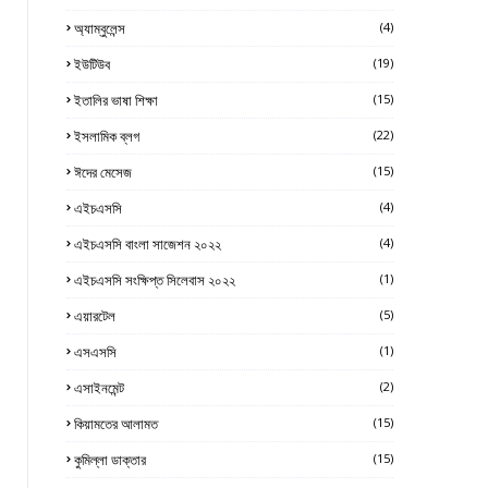
অ্যাম্বুলেন্স
(4)
ইউটিউব
(19)
ইতালির ভাষা শিক্ষা
(15)
ইসলামিক ব্লগ
(22)
ঈদের মেসেজ
(15)
এইচএসসি
(4)
এইচএসসি বাংলা সাজেশন ২০২২
(4)
এইচএসসি সংক্ষিপ্ত সিলেবাস ২০২২
(1)
এয়ারটেল
(5)
এসএসসি
(1)
এসাইনমেন্ট
(2)
কিয়ামতের আলামত
(15)
কুমিল্লা ডাক্তার
(15)