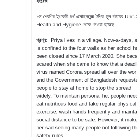
ইংরেজী
৮ম শ্রেণির ইংরেজী ৪র্থ এসাইনমেন্ট টপিক মূল বইয়ের Unit-
Health and Hygiene থেকে নেওয়া হয়েছে ।
প্রশ্ন:
Priya lives in a village. Now-a-days, 
is confined to the four walls as her school h
been closed since 17 March 2020. She be
scared when she came to know that a deadl
virus named Corona spread all over the wor
and the Government of Bangladesh request
people to stay at home to stop the spread
widely. To maintain personal he, people nee
eat nutritious food and take regular physical
exercise, wash hands frequently and mainta
social distance to be safe. However, it mak
her sad seeing many people not following th
safety rules.