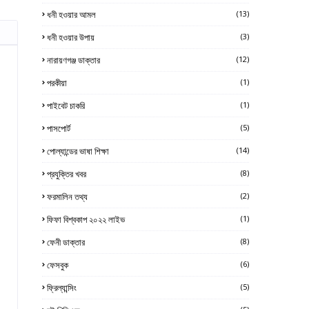
ধনী হওয়ার আমল
(13)
ধনী হওয়ার উপায়
(3)
নারায়ণগঞ্জ ডাক্তার
(12)
পরকীয়া
(1)
পাইবেট চাকরি
(1)
পাসপোর্ট
(5)
পোল্যান্ডের ভাষা শিক্ষা
(14)
প্রযুক্তির খবর
(8)
ফরমালিন তথ্য
(2)
ফিফা বিশ্বকাপ ২০২২ লাইভ
(1)
ফেনী ডাক্তার
(8)
ফেসবুক
(6)
ফ্রিল্যান্সিং
(5)