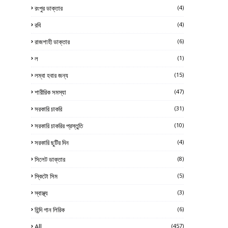
রংপুর ডাক্তার
(4)
রবি
(4)
রাজশাহী ডাক্তার
(6)
ল
(1)
লম্বা হবার জন্য
(15)
শারীরিক সমস্যা
(47)
সরকারি চাকরি
(31)
সরকারি চাকরির প্রস্তুতি
(10)
সরকারি ছুটির দিন
(4)
সিলেট ডাক্তার
(8)
স্কিটো সিম
(5)
স্বাস্থ্য
(3)
হিন্দি গান লিরিক
(6)
All
(457)