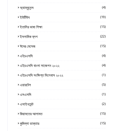
অ্যাম্বুলেন্স
(4)
ইউটিউব
(19)
ইতালির ভাষা শিক্ষা
(15)
ইসলামিক ব্লগ
(22)
ঈদের মেসেজ
(15)
এইচএসসি
(4)
এইচএসসি বাংলা সাজেশন ২০২২
(4)
এইচএসসি সংক্ষিপ্ত সিলেবাস ২০২২
(1)
এয়ারটেল
(5)
এসএসসি
(1)
এসাইনমেন্ট
(2)
কিয়ামতের আলামত
(15)
কুমিল্লা ডাক্তার
(15)