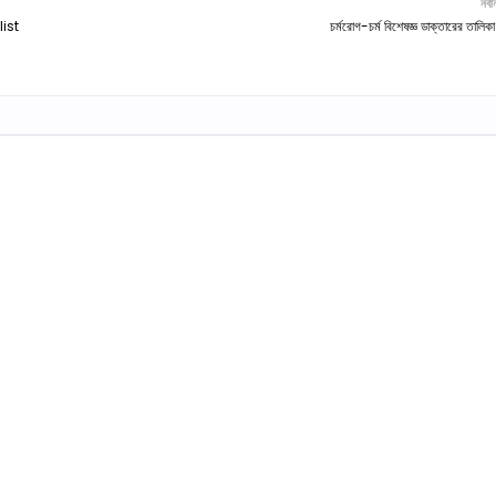
নবী
list
চর্মরোগ-চর্ম বিশেষজ্ঞ ডাক্তারের তালিকা 