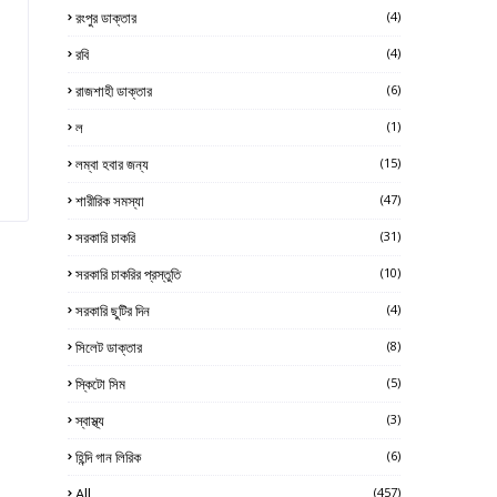
রংপুর ডাক্তার
(4)
রবি
(4)
রাজশাহী ডাক্তার
(6)
ল
(1)
লম্বা হবার জন্য
(15)
শারীরিক সমস্যা
(47)
সরকারি চাকরি
(31)
সরকারি চাকরির প্রস্তুতি
(10)
সরকারি ছুটির দিন
(4)
সিলেট ডাক্তার
(8)
স্কিটো সিম
(5)
স্বাস্থ্য
(3)
হিন্দি গান লিরিক
(6)
All
(457)