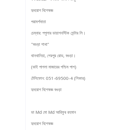
হৃদরোগ বিশেষজ্ঞ
পরামর্শদাতা
চেম্বার: পপুলার ডায়াগনস্টিক সেন্টার লি।
"বগুড়া শাখা"
থানথানিয়া, শেরপুর রোড, বগুড়া।
(ভাই পাগলা মাজারের পশ্চিম পাশ)
টেলিফোন: 051-69500-4 (শিকার)
হৃদরোগ বিশেষজ্ঞ বগুড়া
ডা Md মো Md আরিফুর রহমান
হৃদরোগ বিশেষজ্ঞ