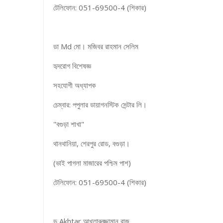
টেলিফোন: 051-69500-4 (শিকার)
ডা Md মো। মজিবর রাহমান সেলিম
হৃদরোগ বিশেষজ্ঞ
সহযোগী অধ্যাপক
চেম্বার: পপুলার ডায়াগনস্টিক সেন্টার লি।
"বগুড়া শাখা"
থানথানিয়া, শেরপুর রোড, বগুড়া।
(ভাই পাগলা মাজারের পশ্চিম পাশ)
টেলিফোন: 051-69500-4 (শিকার)
ড Akhtar আখতারুজ্জামান রাজু