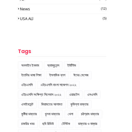
News
(12)
USA ALl
(5)
Tags
অনলাইন ইনকাম
অ্যাম্বুলেন্স
ইউটিউব
ইতালির ভাষা শিক্ষা
ইসলামিক ব্লগ
ঈদের মেসেজ
এইচএসসি
এইচএসসি বাংলা সাজেশন ২০২২
এইচএসসি সংক্ষিপ্ত সিলেবাস ২০২২
এয়ারটেল
এসএসসি
এসাইনমেন্ট
কিয়ামতের আলামত
কুমিল্লা ডাক্তার
কুষ্টিয়া ডাক্তার
খুলনা ডাক্তার
খেলা
চট্টগ্রাম ডাক্তার
চাকরির খবর
ছবি রিভিউ
টেলিটক
ডাক্তার ও নাম্বার