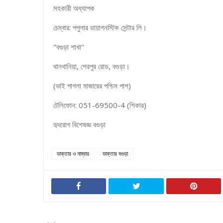
সহকারী অধ্যাপক
চেম্বার: পপুলার ডায়াগনস্টিক সেন্টার লি।
"বগুড়া শাখা"
থানথানিয়া, শেরপুর রোড, বগুড়া।
(ভাই পাগলা মাজারের পশ্চিম পাশ)
টেলিফোন: 051-69500-4 (শিকার)
হৃদরোগ বিশেষজ্ঞ বগুড়া
ডাক্তার ও নাম্বার
ডাক্তার বগুড়া