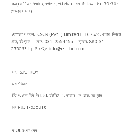
চেম্বার-সিএসসিআর হাসপাতাল, পরিদর্শনের সময়-6: to০ থেকে :30.:30০
(শুক্রবার বন্ধ)
যোগাযোগ করুন. CSCR (Pvt।) Limited। 1675/এ, ওআর নিজাম
রোড, চট্টগ্রাম। ফোন: 031-2554455। ফ্যাক্স: 880-31-
2550631। ই-মেইল: info@cscrbd.com
ডাঃ. S.K. ROY
এমবিবিএস
চিটাগং বেল ভিউ লি Ltd. ইউনিট -২, জামাল খান রোড, চট্টগ্রাম
ফোন-031-635018
ড Ut উৎপল সেন