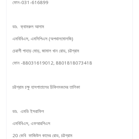
ফোন-031-616899
ডাঃ. ক্বামরুল আলাম
এমবিবিএস, এমসিপিএস (অপথালমোলজি)
চেরাগী পাহাড় মোড়, জামাল খান রোড, চট্টগ্রাম
ফোন -88031619012, 8801818073418
চট্টগ্রাম চক্ষু হাসপাতালের চিকিৎসকদের তালিকা
ডাঃ. এমডি ইসরাফিল
এমবিবিএস, এফআরপিএস
20 কেবি ফাজিউল কাদের রোড, চট্টগ্রাম