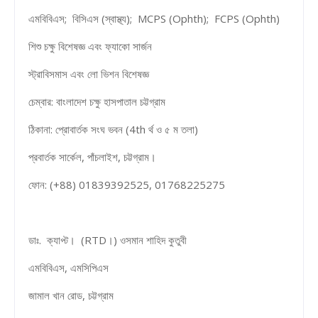
এমবিবিএস; বিসিএস (স্বাস্থ্য); MCPS (Ophth); FCPS (Ophth)
শিশু চক্ষু বিশেষজ্ঞ এবং ফ্যাকো সার্জন
স্ট্রাবিসমাস এবং লো ভিশন বিশেষজ্ঞ
চেম্বার: বাংলাদেশ চক্ষু হাসপাতাল চট্টগ্রাম
ঠিকানা: প্রোবার্তক সংঘ ভবন (4th র্থ ও ৫ ম তলা)
প্রবার্তক সার্কেল, পাঁচলাইশ, চট্টগ্রাম।
ফোন: (+88) 01839392525, 01768225275
ডাঃ. ক্যাপ্ট। (RTD।) ওসমান শাহিদ কুতুবী
এমবিবিএস, এমসিপিএস
জামাল খান রোড, চট্টগ্রাম