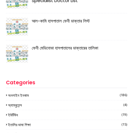
Specialist Doctor List
আল-কামি হাসপাতাল ফেনী ডাক্তার লিস্ট
ফেনী মেডিনোভা হাসপাতালের ডাক্তারের তালিকা
Categories
অনলাইন ইনকাম
(186)
অ্যাম্বুলেন্স
(4)
ইউটিউব
(19)
ইতালির ভাষা শিক্ষা
(15)