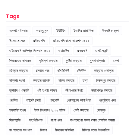
Tags
অনলাইন ইনকাম
অ্যাম্বুলেন্স
ইউটিউব
ইতালির ভাষা শিক্ষা
ইসলামিক ব্লগ
ঈদের মেসেজ
এইচএসসি
এইচএসসি বাংলা সাজেশন ২০২২
এইচএসসি সংক্ষিপ্ত সিলেবাস ২০২২
এয়ারটেল
এসএসসি
এসাইনমেন্ট
কিয়ামতের আলামত
কুমিল্লা ডাক্তার
কুষ্টিয়া ডাক্তার
খুলনা ডাক্তার
খেলা
চট্টগ্রাম ডাক্তার
চাকরির খবর
ছবি রিভিউ
টেলিটক
ডাক্তার ও নাম্বার
ডাক্তার বগুড়া
ডাক্তার বরিশাল
ঢাকার ডাক্তার
তথ্য
দিনাজপুর ডাক্তার
দূতাবাস ও এম্বাসি
ধনী হওয়ার আমল
ধনী হওয়ার উপায়
নারায়ণগঞ্জ ডাক্তার
পরকীয়া
পাইবেট চাকরি
পাসপোর্ট
পোল্যান্ডের ভাষা শিক্ষা
প্রযুক্তির খবর
ফরমালিন তথ্য
ফিফা বিশ্বকাপ ২০২২ লাইভ
ফেনী ডাক্তার
ফেসবুক
ফ্রিল্যান্সিং
বই পিডিএফ
বাংলা খবর
বাংলাদেশের সকল থানার মোবাইল নাম্বার
বাংলাদেশের সব থানা
বিকাশ
বিজনেস আইডিয়া
বিভিন্ন ফলের উপকারিতা