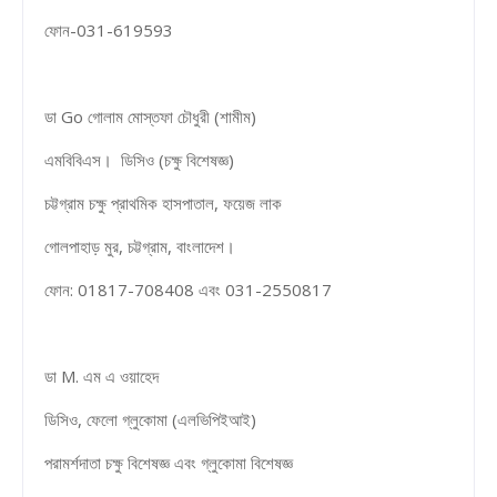
ফোন-031-619593
ডা Go গোলাম মোস্তফা চৌধুরী (শামীম)
এমবিবিএস। ডিসিও (চক্ষু বিশেষজ্ঞ)
চট্টগ্রাম চক্ষু প্রাথমিক হাসপাতাল, ফয়েজ লাক
গোলপাহাড় মুর, চট্টগ্রাম, বাংলাদেশ।
ফোন: 01817-708408 এবং 031-2550817
ডা M. এম এ ওয়াহেদ
ডিসিও, ফেলো গ্লুকোমা (এলভিপিইআই)
পরামর্শদাতা চক্ষু বিশেষজ্ঞ এবং গ্লুকোমা বিশেষজ্ঞ