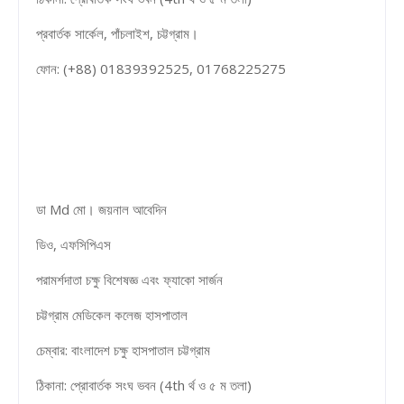
প্রবার্তক সার্কেল, পাঁচলাইশ, চট্টগ্রাম।
ফোন: (+88) 01839392525, 01768225275
ডা Md মো। জয়নাল আবেদিন
ডিও, এফসিপিএস
পরামর্শদাতা চক্ষু বিশেষজ্ঞ এবং ফ্যাকো সার্জন
চট্টগ্রাম মেডিকেল কলেজ হাসপাতাল
চেম্বার: বাংলাদেশ চক্ষু হাসপাতাল চট্টগ্রাম
ঠিকানা: প্রোবার্তক সংঘ ভবন (4th র্থ ও ৫ ম তলা)