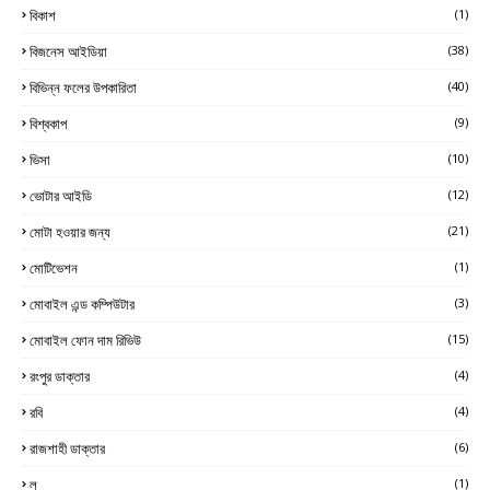
বিকাশ
(1)
বিজনেস আইডিয়া
(38)
বিভিন্ন ফলের উপকারিতা
(40)
বিশ্বকাপ
(9)
ভিসা
(10)
ভোটার আইডি
(12)
মোটা হওয়ার জন্য
(21)
মোটিভেশন
(1)
মোবাইল এন্ড কম্পিউটার
(3)
মোবাইল ফোন দাম রিভিউ
(15)
রংপুর ডাক্তার
(4)
রবি
(4)
রাজশাহী ডাক্তার
(6)
ল
(1)