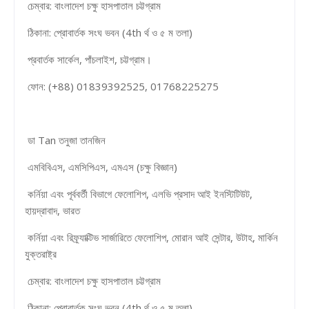
চেম্বার: বাংলাদেশ চক্ষু হাসপাতাল চট্টগ্রাম
ঠিকানা: প্রোবার্তক সংঘ ভবন (4th র্থ ও ৫ ম তলা)
প্রবার্তক সার্কেল, পাঁচলাইশ, চট্টগ্রাম।
ফোন: (+88) 01839392525, 01768225275
ডা Tan তনুজা তানজিন
এমবিবিএস, এমসিপিএস, এমএস (চক্ষু বিজ্ঞান)
কর্নিয়া এবং পূর্ববর্তী বিভাগে ফেলোশিপ, এলভি প্রসাদ আই ইনস্টিটিউট,
হায়দ্রাবাদ, ভারত
কর্নিয়া এবং রিফ্র্যাক্টিভ সার্জারিতে ফেলোশিপ, মোরান আই সেন্টার, উটাহ, মার্কিন
যুক্তরাষ্ট্র
চেম্বার: বাংলাদেশ চক্ষু হাসপাতাল চট্টগ্রাম
ঠিকানা: প্রোবার্তক সংঘ ভবন (4th র্থ ও ৫ ম তলা)