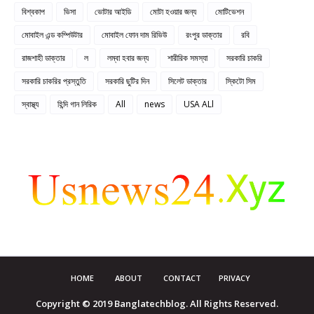
বিশ্বকাপ
ভিসা
ভোটার আইডি
মোটা হওয়ার জন্য
মোটিভেশন
মোবাইল এন্ড কম্পিউটার
মোবাইল ফোন দাম রিভিউ
রংপুর ডাক্তার
রবি
রাজশাহী ডাক্তার
ল
লম্বা হবার জন্য
শারীরিক সমস্যা
সরকারি চাকরি
সরকারি চাকরির প্রস্তুতি
সরকারি ছুটির দিন
সিলেট ডাক্তার
স্কিটো সিম
স্বাস্থ্য
হিন্দি গান লিরিক
All
news
USA ALl
HOME
ABOUT
CONTACT
PRIVACY
Copyright © 2019 Banglatechblog. All Rights Reserved.