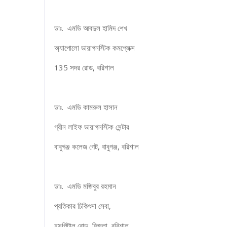
ডাঃ. এমডি আবদুল হামিদ শেখ
অ্যাপোলো ডায়াগনস্টিক কমপ্লেক্স
135 সদর রোড, বরিশাল
ডাঃ. এমডি কামরুল হাসান
গ্রীন লাইফ ডায়াগনস্টিক সেন্টার
বাবুগঞ্জ কলেজ গেট, বাবুগঞ্জ, বরিশাল
ডাঃ. এমডি মজিবুর রহমান
প্রতিকার চিকিৎসা সেবা,
হসপিটাল রোড, হিজলা, বরিশাল