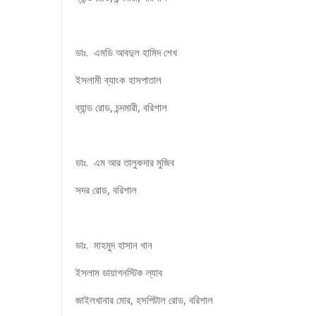
ডাঃ. এমডি আবদুল হামিদ শেখ
ইসলামী ব্যাংক হাসপাতাল
ব্যান্ড রোড, চন্দমারী, বরিশাল
ডাঃ. এম আর তালুকদার মুজিব
সদর রোড, বরিশাল
ডাঃ. মাহমুদ হাসান খান
ইসলাম ডায়াগনস্টিক ল্যাব
জাইলখানার মোর, হসপিটাল রোড, বরিশাল