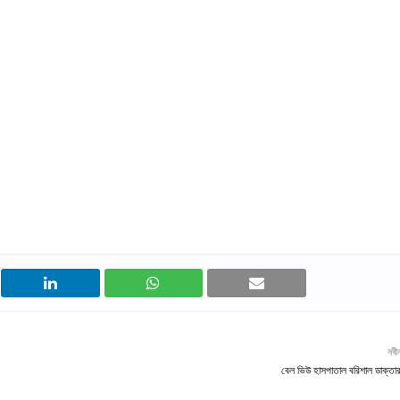
নবী
বেল ভিউ হাসপাতাল বরিশাল ডাক্তার