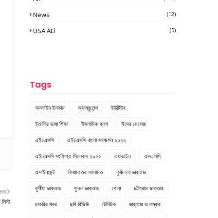
News
(12)
USA ALl
(5)
Tags
অনলাইন ইনকাম
অ্যাম্বুলেন্স
ইউটিউব
ইতালির ভাষা শিক্ষা
ইসলামিক ব্লগ
ঈদের মেসেজ
এইচএসসি
এইচএসসি বাংলা সাজেশন ২০২২
এইচএসসি সংক্ষিপ্ত সিলেবাস ২০২২
এয়ারটেল
এসএসসি
এসাইনমেন্ট
কিয়ামতের আলামত
কুমিল্লা ডাক্তার
কুষ্টিয়া ডাক্তার
খুলনা ডাক্তার
খেলা
চট্টগ্রাম ডাক্তার
নতর
 লিস্ট
চাকরির খবর
ছবি রিভিউ
টেলিটক
ডাক্তার ও নাম্বার