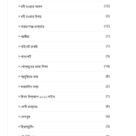
ধনী হওয়ার আমল
(13)
ধনী হওয়ার উপায়
(3)
নারায়ণগঞ্জ ডাক্তার
(12)
পরকীয়া
(1)
পাইবেট চাকরি
(1)
পাসপোর্ট
(5)
পোল্যান্ডের ভাষা শিক্ষা
(14)
প্রযুক্তির খবর
(8)
ফরমালিন তথ্য
(2)
ফিফা বিশ্বকাপ ২০২২ লাইভ
(1)
ফেনী ডাক্তার
(8)
ফেসবুক
(6)
ফ্রিল্যান্সিং
(5)