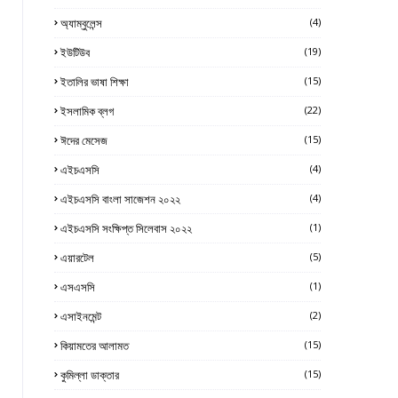
অ্যাম্বুলেন্স
(4)
ইউটিউব
(19)
ইতালির ভাষা শিক্ষা
(15)
ইসলামিক ব্লগ
(22)
ঈদের মেসেজ
(15)
এইচএসসি
(4)
এইচএসসি বাংলা সাজেশন ২০২২
(4)
এইচএসসি সংক্ষিপ্ত সিলেবাস ২০২২
(1)
এয়ারটেল
(5)
এসএসসি
(1)
এসাইনমেন্ট
(2)
কিয়ামতের আলামত
(15)
কুমিল্লা ডাক্তার
(15)