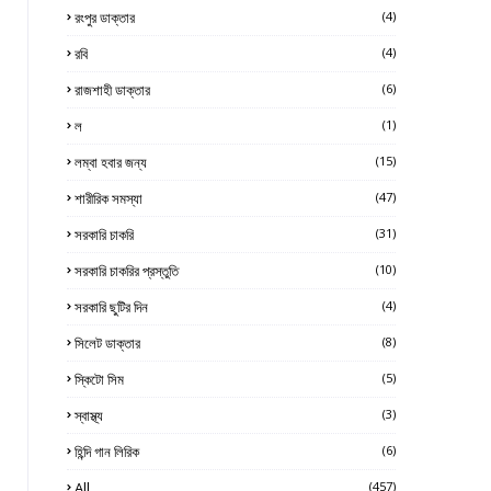
রংপুর ডাক্তার
(4)
রবি
(4)
রাজশাহী ডাক্তার
(6)
ল
(1)
লম্বা হবার জন্য
(15)
শারীরিক সমস্যা
(47)
সরকারি চাকরি
(31)
সরকারি চাকরির প্রস্তুতি
(10)
সরকারি ছুটির দিন
(4)
সিলেট ডাক্তার
(8)
স্কিটো সিম
(5)
স্বাস্থ্য
(3)
হিন্দি গান লিরিক
(6)
All
(457)