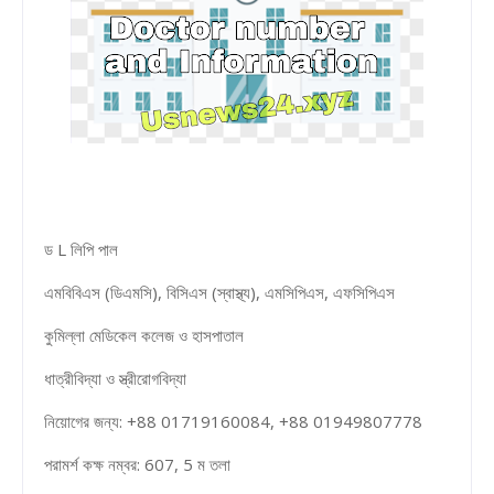
ড L লিপি পাল
এমবিবিএস (ডিএমসি), বিসিএস (স্বাস্থ্য), এমসিপিএস, এফসিপিএস
কুমিল্লা মেডিকেল কলেজ ও হাসপাতাল
ধাত্রীবিদ্যা ও স্ত্রীরোগবিদ্যা
নিয়োগের জন্য: +88 01719160084, +88 01949807778
পরামর্শ কক্ষ নম্বর: 607, 5 ম তলা