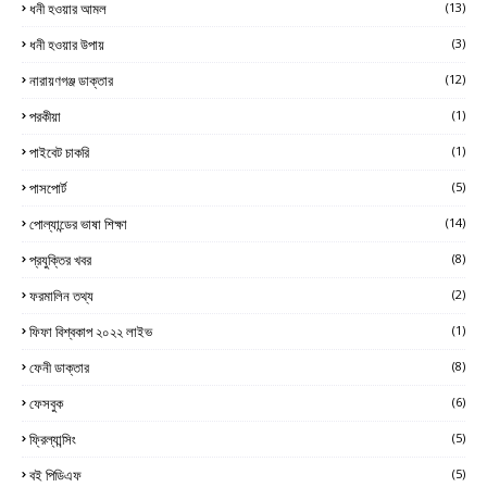
ধনী হওয়ার আমল
(13)
ধনী হওয়ার উপায়
(3)
নারায়ণগঞ্জ ডাক্তার
(12)
পরকীয়া
(1)
পাইবেট চাকরি
(1)
পাসপোর্ট
(5)
পোল্যান্ডের ভাষা শিক্ষা
(14)
প্রযুক্তির খবর
(8)
ফরমালিন তথ্য
(2)
ফিফা বিশ্বকাপ ২০২২ লাইভ
(1)
ফেনী ডাক্তার
(8)
ফেসবুক
(6)
ফ্রিল্যান্সিং
(5)
বই পিডিএফ
(5)