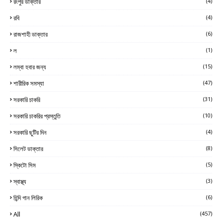
রংপুর ডাক্তার
(4)
রবি
(4)
রাজশাহী ডাক্তার
(6)
ল
(1)
লম্বা হবার জন্য
(15)
শারীরিক সমস্যা
(47)
সরকারি চাকরি
(31)
সরকারি চাকরির প্রস্তুতি
(10)
সরকারি ছুটির দিন
(4)
সিলেট ডাক্তার
(8)
স্কিটো সিম
(5)
স্বাস্থ্য
(3)
হিন্দি গান লিরিক
(6)
All
(457)