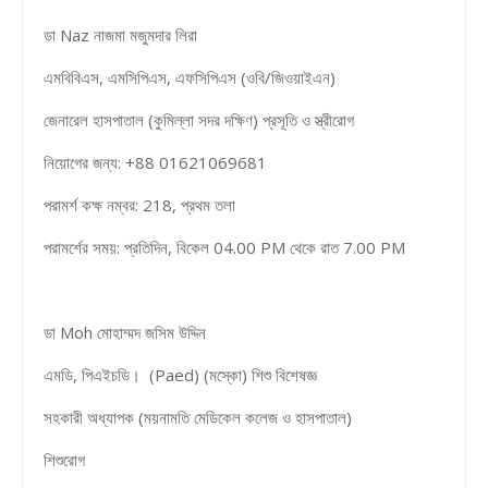
ডা Naz নাজমা মজুমদার লিরা
এমবিবিএস, এমসিপিএস, এফসিপিএস (ওবি/জিওয়াইএন)
জেনারেল হাসপাতাল (কুমিল্লা সদর দক্ষিণ) প্রসূতি ও স্ত্রীরোগ
নিয়োগের জন্য: +88 01621069681
পরামর্শ কক্ষ নম্বর: 218, প্রথম তলা
পরামর্শের সময়: প্রতিদিন, বিকেল 04.00 PM থেকে রাত 7.00 PM
ডা Moh মোহাম্মদ জসিম উদ্দিন
এমডি, পিএইচডি। (Paed) (মস্কো) শিশু বিশেষজ্ঞ
সহকারী অধ্যাপক (ময়নামতি মেডিকেল কলেজ ও হাসপাতাল)
শিশুরোগ