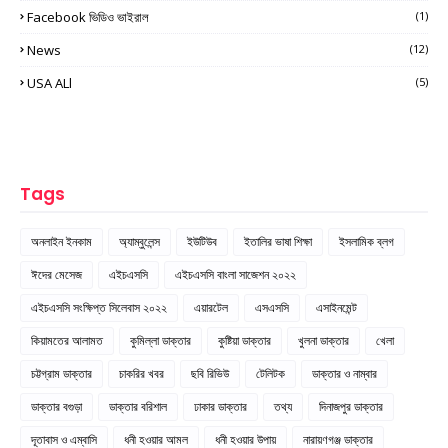
Facebook ভিডিও ভাইরাল
(1)
News
(12)
USA ALl
(5)
Tags
অনলাইন ইনকাম
অ্যাম্বুলেন্স
ইউটিউব
ইতালির ভাষা শিক্ষা
ইসলামিক ব্লগ
ঈদের মেসেজ
এইচএসসি
এইচএসসি বাংলা সাজেশন ২০২২
এইচএসসি সংক্ষিপ্ত সিলেবাস ২০২২
এয়ারটেল
এসএসসি
এসাইনমেন্ট
কিয়ামতের আলামত
কুমিল্লা ডাক্তার
কুষ্টিয়া ডাক্তার
খুলনা ডাক্তার
খেলা
চট্টগ্রাম ডাক্তার
চাকরির খবর
ছবি রিভিউ
টেলিটক
ডাক্তার ও নাম্বার
ডাক্তার বগুড়া
ডাক্তার বরিশাল
ঢাকার ডাক্তার
তথ্য
দিনাজপুর ডাক্তার
দূতাবাস ও এম্বাসি
ধনী হওয়ার আমল
ধনী হওয়ার উপায়
নারায়ণগঞ্জ ডাক্তার