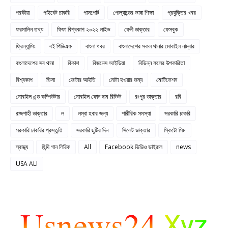
পরকীয়া
পাইবেট চাকরি
পাসপোর্ট
পোল্যান্ডের ভাষা শিক্ষা
প্রযুক্তির খবর
ফরমালিন তথ্য
ফিফা বিশ্বকাপ ২০২২ লাইভ
ফেনী ডাক্তার
ফেসবুক
ফ্রিল্যান্সিং
বই পিডিএফ
বাংলা খবর
বাংলাদেশের সকল থানার মোবাইল নাম্বার
বাংলাদেশের সব থানা
বিকাশ
বিজনেস আইডিয়া
বিভিন্ন ফলের উপকারিতা
বিশ্বকাপ
ভিসা
ভোটার আইডি
মোটা হওয়ার জন্য
মোটিভেশন
মোবাইল এন্ড কম্পিউটার
মোবাইল ফোন দাম রিভিউ
রংপুর ডাক্তার
রবি
রাজশাহী ডাক্তার
ল
লম্বা হবার জন্য
শারীরিক সমস্যা
সরকারি চাকরি
সরকারি চাকরির প্রস্তুতি
সরকারি ছুটির দিন
সিলেট ডাক্তার
স্কিটো সিম
স্বাস্থ্য
হিন্দি গান লিরিক
All
Facebook ভিডিও ভাইরাল
news
USA ALl