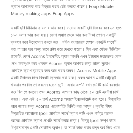
অ্যাপে আপলোড করে বিক্রয় করার চেষ্টা করতে পারেন। Foap Mobile
Money making apps Foap Apps
একটি ছবি মিনিমাম ৫ ডলার আয় করে। সবোচ্চ একটি ছবি বিক্রয় করে ৬০ হতে
১০০ ডলার আয় করা যায়। ফোপ অ্যাপ থেকে আয় করা টাকা পেপাল একাউন্ট
ব্যবহার করে উত্তোলন করতে হবে। যদিও বাংলাদেশে পেপাল একাউন্ট সাপোর্ট
করে না তার পরে অন্য ভাবে চেষ্টা করে দেখতে পারেন। ফ্রি এবং পেইড ডিজিটাল
মাকের্টিং কোর্স Acorns ইনভেস্টিং অ্যাপ আপনি এখন ইউরোপ মহাদেশের কোন
দেশে অবস্থান করে থাকলে Acorns অ্যাপ আপনার জন্য ভালো সুযোগ
মোবাইল অ্যাপ ব্যবহার করে আয় করার জন্য। Acorns Mobile Apps
একটা উদাহরন দিয়ে বিষয়টা ক্লিয়ার করা যাক। ধরুন আপনি একটি রেষ্টুরেন্টে
খাওয়ার পর বিল পে করলেন ৯.৫০ সেন্ট। এবার আপনি যখন ডেবিট কার্ড ব্যবহার
করে বিল পে করবেন তখন Acorns আপনার কাছ থেকে .৫০ সেন্ট এক্সট্রা চার্জ
করবে। এবং এই .৫০ চার্জ Acorns অ্যাপে ইনভেস্টমেন্ট করা হবে। বিস্তারিত
ভাবে জানার জন্য Acorns ওয়েবসাইট ভিজিট করে আসুন। ব্লগিং বিষয়
বিস্তারিত আলোচনা Ipoll মোবাইল সার্ভে অ্যাপ আমি এখন পর্যন্ত অনেক
ধরনের মোবাইল অ্যাপ দেখেছি সার্ভে করার জন্য। কিন্তু Ipoll সম্পূর্ণ ভাবে
বিশ্বাসযোগ্য একটি মোবাইল অ্যাপ। যা সার্ভে কাজ করার জন্য অর্থ দিয়ে থাকে