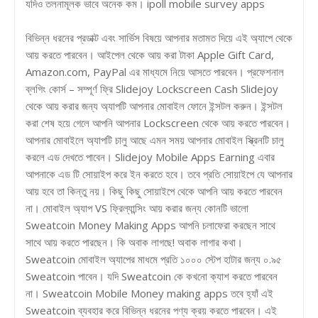
যদিও তলনামূলক ভাবে অনেক কম। ipoll mobile survey apps
বিভিন্ন ধরনের প্রডাক্ট এবং সার্ভিস বিষয়ে আপনার মতামত দিয়ে এই অ্যাপে থেকে
আয় করতে পারবেন। আইপেল থেকে আয় করা টাকা Apple Gift Card,
Amazon.com, PayPal এর মাধ্যমে নিয়ে আসতে পারবেন। প্রফেশনাল
ব্লগিং কোর্স – সম্পূর্ণ ফ্রি Slidejoy Lockscreen Cash Slidejoy
থেকে আয় করার জন্য অ্যাপটি আপনার মোবাইল ফোনে ইন্সটল করুন। ইন্সটল
করা শেষ হয়ে গেলে আপনি আপনার Lockscreen থেকে আয় করতে পারবেন।
আপনার মোবাইলে অ্যাপটি চালু আছে এমন সময় আপনার মোবাইল স্ক্রিনটি চালু
করলে এড দেখতে পাবেন। Slidejoy Mobile Apps Earning এবার
আপনাকে এড টি সোয়াইপ করে ইন করতে হবে। তবে প্রতি সোয়াইপে যে আপনার
আয় হবে তা কিন্তু নয়। কিছু কিছু সোয়াইপে থেকে আপনি আয় করতে পারবেন
না। মোবাইল অ্যাপ VS ফ্রিল্যান্সিং আয় করার জন্য কোনটি ভালো
Sweatcoin Money Making Apps আপনি চলাফেরা করছেন সাথে
সাথে আয় করতে পারছেন। কি অবাক লাগছে! অবাক লাগার কথা।
Sweatcoin মোবাইল অ্যাপের মাধমে প্রতি ১০০০ স্টেপ হাটার জন্য ০.৯৫
Sweatcoin পাবেন। যদি Sweatcoin কে কখনো ক্যাশ করতে পারবেন
না। Sweatcoin Mobile Money making apps তবে হ্যাঁ এই
Sweatcoin ব্যবহার করে বিভিন্ন ধরনের পণ্য ক্রয় করতে পারবেন। এই