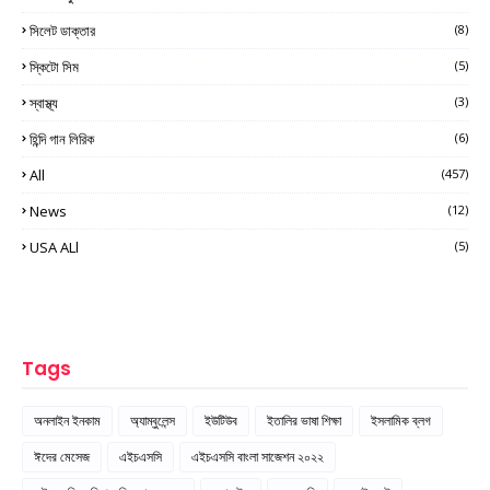
সিলেট ডাক্তার
(8)
স্কিটো সিম
(5)
স্বাস্থ্য
(3)
হিন্দি গান লিরিক
(6)
All
(457)
News
(12)
USA ALl
(5)
Tags
অনলাইন ইনকাম
অ্যাম্বুলেন্স
ইউটিউব
ইতালির ভাষা শিক্ষা
ইসলামিক ব্লগ
ঈদের মেসেজ
এইচএসসি
এইচএসসি বাংলা সাজেশন ২০২২