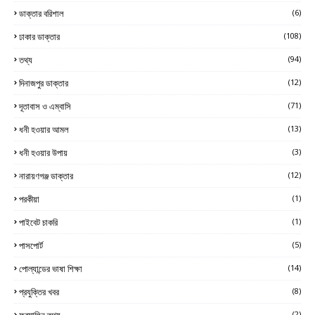
ডাক্তার বরিশাল
(6)
ঢাকার ডাক্তার
(108)
তথ্য
(94)
দিনাজপুর ডাক্তার
(12)
দূতাবাস ও এম্বাসি
(71)
ধনী হওয়ার আমল
(13)
ধনী হওয়ার উপায়
(3)
নারায়ণগঞ্জ ডাক্তার
(12)
পরকীয়া
(1)
পাইবেট চাকরি
(1)
পাসপোর্ট
(5)
পোল্যান্ডের ভাষা শিক্ষা
(14)
প্রযুক্তির খবর
(8)
ফরমালিন তথ্য
(2)