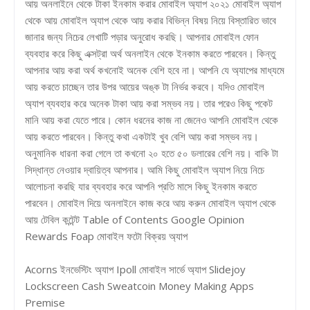
আয় অনলাইনে থেকে টাকা ইনকাম করার মোবাইল অ্যাপ ২০২১ মোবাইল অ্যাপ
থেকে আয় মোবাইল অ্যাপ থেকে আয় করার বিভিন্ন বিষয় নিয়ে বিস্তারিত ভাবে
জানার জন্য নিচের লেখাটি পড়ার অনুরোধ করছি। আপনার মোবাইল ফোন
ব্যবহার করে কিছু এক্সট্রা অর্থ অনলাইন থেকে ইনকাম করতে পারবেন। কিন্তু
আপনার আয় করা অর্থ কখনোই অনেক বেশি হবে না। আপনি যে অ্যাপের মাধ্যমে
আয় করতে চাচ্ছেন তার উপর আয়ের অঙ্ক টা নির্ভর করবে। যদিও মোবাইল
অ্যাপ ব্যবহার করে অনেক টাকা আয় করা সম্ভব নয়। তার পরেও কিছু পকেট
মানি আয় করা যেতে পারে। কোন ধরনের কাজ না জেনেও আপনি মোবাইল থেকে
আয় করতে পারবেন। কিন্তু কথা একটাই খুব বেশি আয় করা সম্ভব নয়।
অনুমানিক ধারনা করা গেলে তা কখনো ২০ হতে ৫০ ডলারের বেশি নয়। বাকি টা
সিদ্ধান্ত নেওয়ার দ্বায়িত্ব আপনার। আমি কিছু মোবাইল অ্যাপ নিয়ে নিচে
আলোচনা করছি যার ব্যবহার করে আপনি প্রতি মাসে কিছু ইনকাম করতে
পারবেন। মোবাইল দিয়ে অনলাইনে কাজ করে আয় করুন মোবাইল অ্যাপ থেকে
আয় টেবিল কন্টেন্ট Table of Contents Google Opinion
Rewards Foap মোবাইল ফটো বিক্রয় অ্যাপ
Acorns ইনভেস্টিং অ্যাপ Ipoll মোবাইল সার্ভে অ্যাপ Slidejoy
Lockscreen Cash Sweatcoin Money Making Apps
Premise