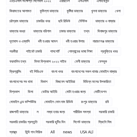
এইচএসসি সংক্ষিপ্ত সিলেবাস ২০২২
এয়ারটেল
এসএসসি
এসাইনমেন্ট
কিয়ামতের আলামত
কুমিল্লা ডাক্তার
কুষ্টিয়া ডাক্তার
খুলনা ডাক্তার
খেলা
চট্টগ্রাম ডাক্তার
চাকরির খবর
ছবি রিভিউ
টেলিটক
ডাক্তার ও নাম্বার
ডাক্তার বগুড়া
ডাক্তার বরিশাল
ঢাকার ডাক্তার
তথ্য
দিনাজপুর ডাক্তার
দূতাবাস ও এম্বাসি
ধনী হওয়ার আমল
ধনী হওয়ার উপায়
নারায়ণগঞ্জ ডাক্তার
পরকীয়া
পাইবেট চাকরি
পাসপোর্ট
পোল্যান্ডের ভাষা শিক্ষা
প্রযুক্তির খবর
ফরমালিন তথ্য
ফিফা বিশ্বকাপ ২০২২ লাইভ
ফেনী ডাক্তার
ফেসবুক
ফ্রিল্যান্সিং
বই পিডিএফ
বাংলা খবর
বাংলাদেশের সকল থানার মোবাইল নাম্বার
বাংলাদেশের সব থানা
বিকাশ
বিজনেস আইডিয়া
বিভিন্ন ফলের উপকারিতা
বিশ্বকাপ
ভিসা
ভোটার আইডি
মোটা হওয়ার জন্য
মোটিভেশন
মোবাইল এন্ড কম্পিউটার
মোবাইল ফোন দাম রিভিউ
রংপুর ডাক্তার
রবি
রাজশাহী ডাক্তার
ল
লম্বা হবার জন্য
শারীরিক সমস্যা
সরকারি চাকরি
সরকারি চাকরির প্রস্তুতি
সরকারি ছুটির দিন
সিলেট ডাক্তার
স্কিটো সিম
স্বাস্থ্য
হিন্দি গান লিরিক
All
news
USA ALl