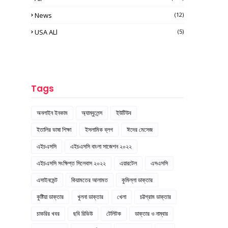
News
(12)
USA ALl
(5)
Tags
অনলাইন ইনকাম
অ্যাম্বুলেন্স
ইউটিউব
ইতালির ভাষা শিক্ষা
ইসলামিক ব্লগ
ঈদের মেসেজ
এইচএসসি
এইচএসসি বাংলা সাজেশন ২০২২
এইচএসসি সংক্ষিপ্ত সিলেবাস ২০২২
এয়ারটেল
এসএসসি
এসাইনমেন্ট
কিয়ামতের আলামত
কুমিল্লা ডাক্তার
কুষ্টিয়া ডাক্তার
খুলনা ডাক্তার
খেলা
চট্টগ্রাম ডাক্তার
চাকরির খবর
ছবি রিভিউ
টেলিটক
ডাক্তার ও নাম্বার