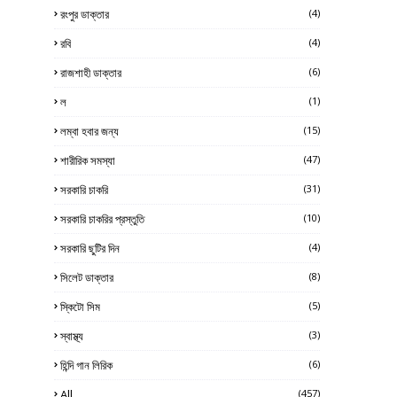
রংপুর ডাক্তার
(4)
রবি
(4)
রাজশাহী ডাক্তার
(6)
ল
(1)
লম্বা হবার জন্য
(15)
শারীরিক সমস্যা
(47)
সরকারি চাকরি
(31)
সরকারি চাকরির প্রস্তুতি
(10)
সরকারি ছুটির দিন
(4)
সিলেট ডাক্তার
(8)
স্কিটো সিম
(5)
স্বাস্থ্য
(3)
হিন্দি গান লিরিক
(6)
All
(457)