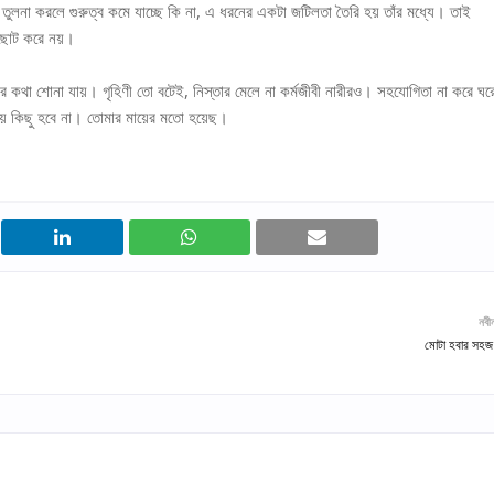
ের তুলনা করলে গুরুত্ব কমে যাচ্ছে কি না, এ ধরনের একটা জটিলতা তৈরি হয় তাঁর মধ্যে। তাই
কে ছোট করে নয়।
র কথা শোনা যায়। গৃহিণী তো বটেই, নিস্তার মেলে না কর্মজীবী নারীরও। সহযোগিতা না করে ঘর
ে কিছু হবে না। তোমার মায়ের মতো হয়েছ।
নবী
মোটা হবার সহজ 