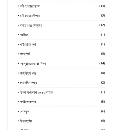
ধনী হওয়ার আমল
(13)
ধনী হওয়ার উপায়
(3)
নারায়ণগঞ্জ ডাক্তার
(12)
পরকীয়া
(1)
পাইবেট চাকরি
(1)
পাসপোর্ট
(5)
পোল্যান্ডের ভাষা শিক্ষা
(14)
প্রযুক্তির খবর
(8)
ফরমালিন তথ্য
(2)
ফিফা বিশ্বকাপ ২০২২ লাইভ
(1)
ফেনী ডাক্তার
(8)
ফেসবুক
(6)
ফ্রিল্যান্সিং
(5)