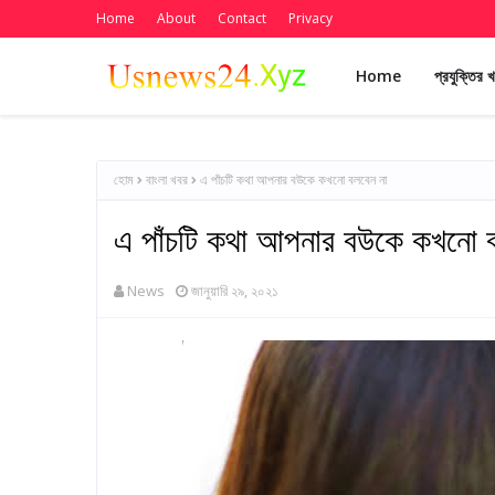
Home
About
Contact
Privacy
Home
প্রযুক্তির 
হোম
বাংলা খবর
এ পাঁচটি কথা আপনার বউকে কখনো বলবেন না
এ পাঁচটি কথা আপনার বউকে কখনো ব
News
জানুয়ারি ২৯, ২০২১