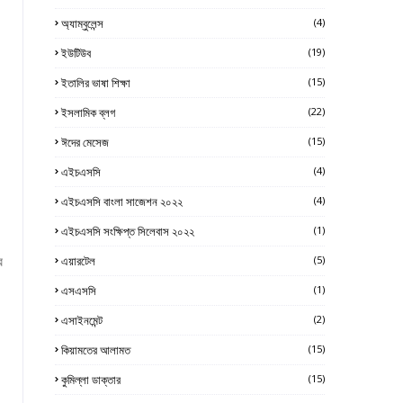
অ্যাম্বুলেন্স
(4)
ইউটিউব
(19)
ইতালির ভাষা শিক্ষা
(15)
ইসলামিক ব্লগ
(22)
ঈদের মেসেজ
(15)
এইচএসসি
(4)
এইচএসসি বাংলা সাজেশন ২০২২
(4)
এইচএসসি সংক্ষিপ্ত সিলেবাস ২০২২
(1)
র
এয়ারটেল
(5)
এসএসসি
(1)
এসাইনমেন্ট
(2)
কিয়ামতের আলামত
(15)
কুমিল্লা ডাক্তার
(15)